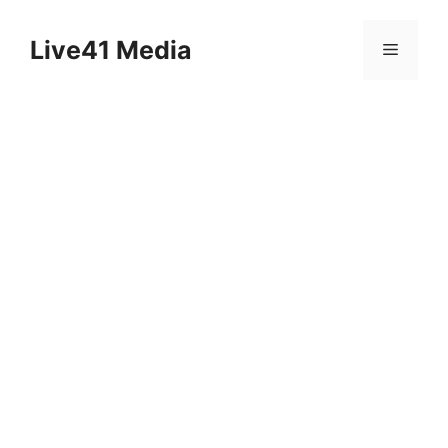
Skip
to
Live41 Media
Menu
content