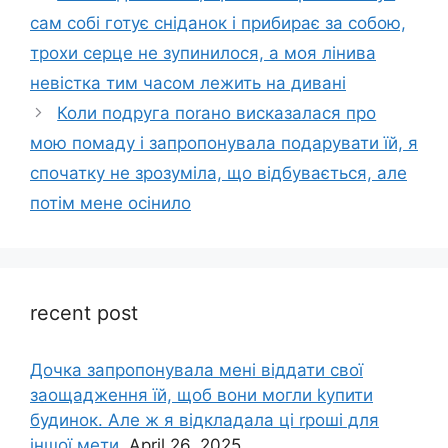
сам собі готує сніданок і прибирає за собою,
трохи серце не зупинилося, а моя лінива
невістка тим часом лежить на дивані
Коли подруга поrано висказалася про
мою помаду і запропонувала подарувати їй, я
спочатку не зрозуміла, що відбувається, але
потім мене осінило
recent post
Дочка запpопонувала мені віддати свої
заощадження їй, щоб вони могли kупити
будинок. Але ж я відкладала ці rроші для
іншої мети.
April 26, 2025