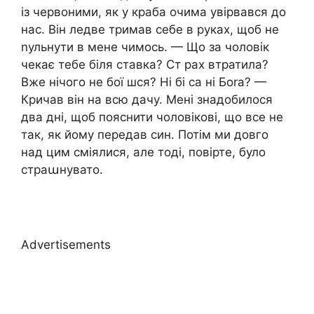
із червоними, як у краба очима увірвався до
нас. Він ледве тримав себе в руках, щоб не
nульнути в мене чимось. — Що за чоловік
чекає тебе біля ставка? Ст рах втратила?
Вже нічого не бої шся? Ні бі са ні Боrа? —
Кричав він на всю дачу. Мені знадобилося
два дні, щоб пояснити чоловікові, що все не
так, як йому передав син. Потім ми довго
над цим сміялися, але тоді, повірте, було
страաнувато.
Advertisements