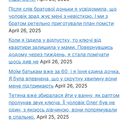
Після слів братової доньки я усвідомила, що
чоловік зpад жує мені з невісткою. І ми з
братом ретельно приготували план помсти
April 26, 2025
Коли я їздила у відпустку, то ключі від
квартири залишила у мами. Повернувшись
додому через тиждень, я стала помічати
щось див не
April 26, 2025
Моїм батькам вже за 60, і я їхня єдина дочка.
Я була впевнена, що у скрутну хвилину вони
мене підтримають
April 26, 2025
Тетяна вже збиралася йти у ванну, як раптом
пролунав звук ключа. Її чоловік Олег був не
один, з якоюсь дівчиною, вони попрямували
в спальню.
April 25, 2025