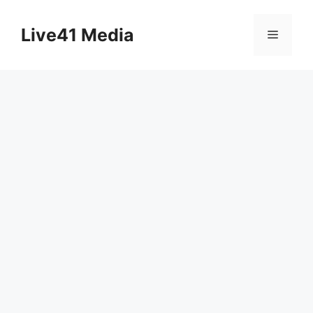
Skip
to
Live41 Media
Menu
content