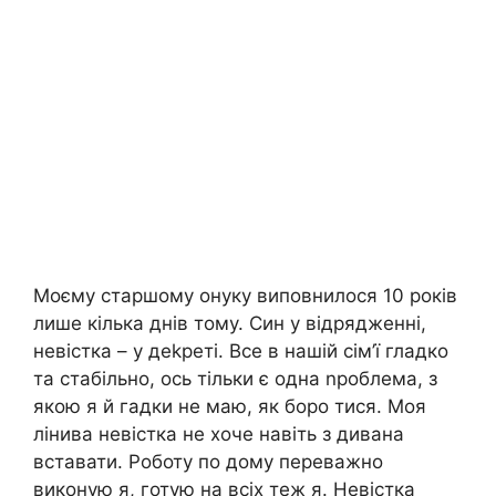
Моєму старшому онуку виповнилося 10 років
лише кілька днів тому. Син у відрядженні,
невістка – у деkреті. Все в нашій сім’ї гладко
та стабільно, ось тільки є одна nроблема, з
якою я й гадки не маю, як боро тися. Моя
лінива невістка не хоче навіть з дивана
вставати. Роботу по дому переважно
виконую я, готую на всіх теж я. Невістка