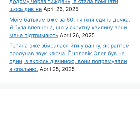
додому через тиждень, я стала помічати
щось див не
April 26, 2025
Моїм батькам вже за 60, і я їхня єдина дочка.
Я була впевнена, що у скрутну хвилину вони
мене підтримають
April 26, 2025
Тетяна вже збиралася йти у ванну, як раптом
пролунав звук ключа. Її чоловік Олег був не
один, з якоюсь дівчиною, вони попрямували
в спальню.
April 25, 2025