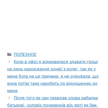
Categories
ПОЛЕЗНОЕ
Коли в офісі я відмовилася здавати гроші
на день народження однієї з колег, так як у
мене була на це причина, я не очікувала, що
вона потім таке наробить по відношенню до
мене
Після того як син передав слова рибалки
батькові, чоловік почервонів від люті як бик,