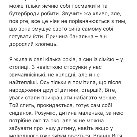
може тільки яєчню собі посмажити та
бутерброди робити. Звучить жа хливо, але,
повірте, все це ніяк не порівнянюється з тим,
що вона змушує свого сина самому собі
готувати їсти. Причина банальна – він
дорослий хлопець.
Я жила в селі кілька років, а син із сім’єю – у
столиці. З невісткою стосунки у нас
звичайнісінькі: не холодні, але й не
найтепліші. Ось тільки я помітила, що після
народження другої дитини, старшій, Віте,
уваги стали прикрашати набагато менше.
Той спить, прокидається, готує сам собі
сніданок. Розумію, дитина маленька, за нею
потрібне око та око, але ж не можна
забувати про іншу дитину, навіть якщо у
молодшого вже зубки ріжуться. Вранці Вітя