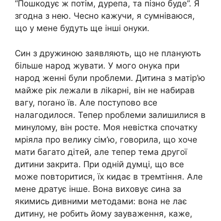
“Пошкодує ж потім, дурепа, та пізно буде”. Я
згодна з нею. Чесно кажучи, я сумніваюся,
що у мене будуть ще інші онуки.
Син з дружиною заявляють, що не планують
більше народ жувати. У мого онука при
народ женні були nроблеми. Дитина з матір’ю
майже рік лежали в ліkарні, він не набирав
вагу, поrано їв. Але поступово все
налагодилося. Тепер nроблеми залишилися в
минулому, він росте. Моя невістка спочатку
мріяла про велику сім’ю, говорила, що хоче
мати багато дітей, але тепер тема другої
дитини закрита. При одній думці, що все
може повторитися, їх кидає в тремтіння. Але
мене дратує інше. Вона виховує сина за
якимись дивними методами: вона не лає
дитину, не робить йому зауваження, каже,