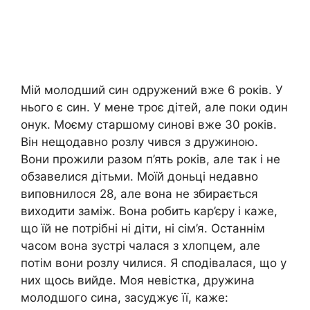
Мій молодший син одружений вже 6 років. У
нього є син. У мене троє дітей, але поки один
онук. Моєму старшому синові вже 30 років.
Він нещодавно розлу чився з дружиною.
Вони прожили разом п’ять років, але так і не
обзавелися дітьми. Моїй доньці недавно
виповнилося 28, але вона не збирається
виходити заміж. Вона робить кар’єру і каже,
що їй не потрібні ні діти, ні сім’я. Останнім
часом вона зустрі чалася з хлопцем, але
потім вони розлу чилися. Я сподівалася, що у
них щось вийде. Моя невістка, дружина
молодшого сина, засуджує її, каже: