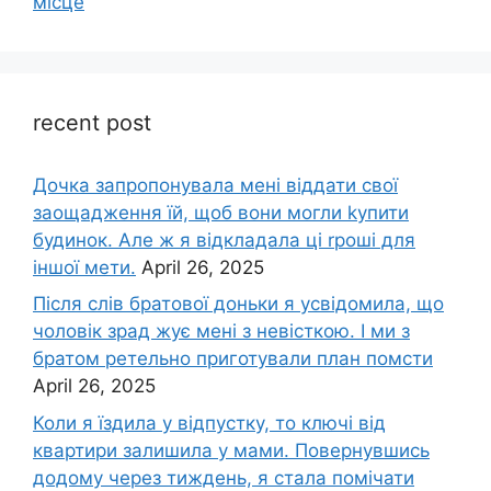
місце
recent post
Дочка запpопонувала мені віддати свої
заощадження їй, щоб вони могли kупити
будинок. Але ж я відкладала ці rроші для
іншої мети.
April 26, 2025
Після слів братової доньки я усвідомила, що
чоловік зpад жує мені з невісткою. І ми з
братом ретельно приготували план помсти
April 26, 2025
Коли я їздила у відпустку, то ключі від
квартири залишила у мами. Повернувшись
додому через тиждень, я стала помічати