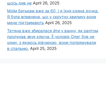
щось див не
April 26, 2025
Моїм батькам вже за 60, і я їхня єдина дочка.
Я була впевнена, що у скрутну хвилину вони
мене підтримають
April 26, 2025
Тетяна вже збиралася йти у ванну, як раптом
пролунав звук ключа. Її чоловік Олег був не
один, з якоюсь дівчиною, вони попрямували
в спальню.
April 25, 2025