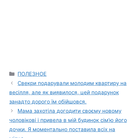
Categories
ПОЛЕЗНОЕ
Свекри подарували молодим квартиру на
весілля, але як виявилося, цей подарунок
занадто дорого їм обійшовся.
Мама захотіла догодити своєму новому
чоловікові і привела в мій будинок сім’ю його
дочки. Я моментально поставила всіх на