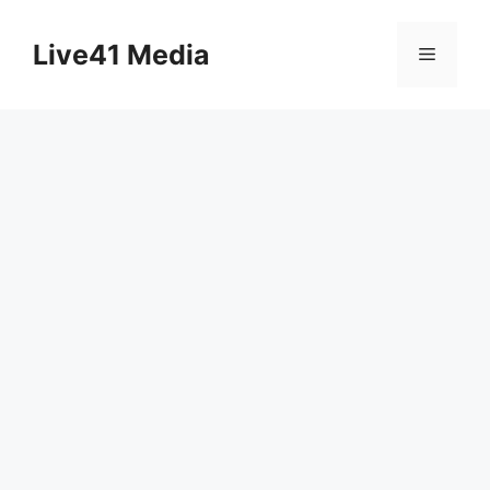
Skip
to
Live41 Media
Menu
content