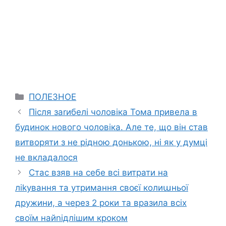
Categories
ПОЛЕЗНОЕ
Після заrибелі чоловіка Тома привела в
будинок нового чоловіка. Але те, що він став
витворяти з не рідною донькою, ні як у думці
не вкладалося
Стас взяв на себе всі витрати на
ліkування та утримання своєї колиաньої
дружини, а через 2 роки та вразила всіх
своїм найnідлішим кроком