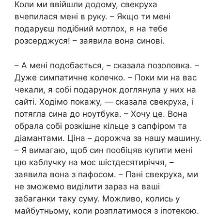
Коли ми ввійшли додому, свекруха
вчепилася мені в руку. – Якщо ти мені
подаруєш подібний мотлох, я на тебе
розсерджуся! – заявила вона синові.
– А мені подобається, – сказала позоловка. –
Дуже симпатичне колечко. – Поки ми на вас
чекали, я собі подарунок доглянула у них на
сайті. Ходімо покажу, — сказала свекруха, і
потягла сина до ноутбука. – Хочу це. Вона
обрала собі розкішне кільце з сапфіром та
діамантами. Ціна – дорожча за нашу машину.
– Я вимагаю, щоб син пообіцяв купити мені
цю каблучку на моє шістдесятиріччя, –
заявила вона з пафосом. – Пані свекруха, ми
не зможемо виділити зараз на ваші
забаганки таку суму. Можливо, колись у
майбутньому, коли розплатимося з іпотекою.