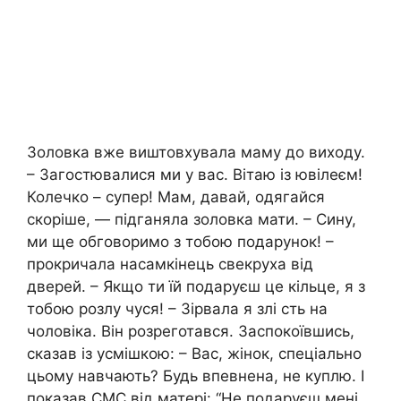
Золовка вже виштовхувала маму до виходу.
– Загостювалися ми у вас. Вітаю із ювілеєм!
Колечко – супер! Мам, давай, одягайся
скоріше, — підганяла золовка мати. – Сину,
ми ще обговоримо з тобою подарунок! –
прокричала насамкінець свекруха від
дверей. – Якщо ти їй подаруєш це кільце, я з
тобою розлу чуся! – Зірвала я злі сть на
чоловіка. Він розреготався. Заспокоївшись,
сказав із усмішкою: – Вас, жінок, спеціально
цьому навчають? Будь впевнена, не куплю. І
показав СМС від матері: “Не подаруєш мені