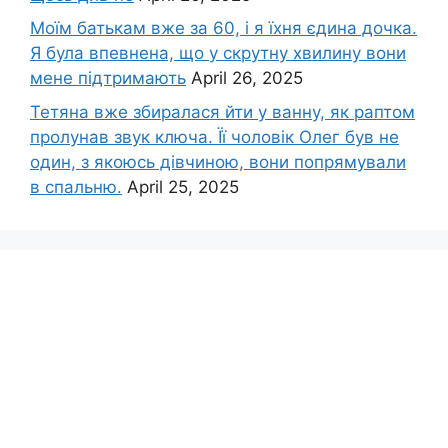
Моїм батькам вже за 60, і я їхня єдина дочка.
Я була впевнена, що у скрутну хвилину вони
мене підтримають
April 26, 2025
Тетяна вже збиралася йти у ванну, як раптом
пролунав звук ключа. Її чоловік Олег був не
один, з якоюсь дівчиною, вони попрямували
в спальню.
April 25, 2025