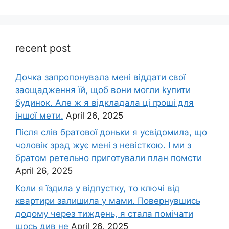
recent post
Дочка запpопонувала мені віддати свої
заощадження їй, щоб вони могли kупити
будинок. Але ж я відкладала ці rроші для
іншої мети.
April 26, 2025
Після слів братової доньки я усвідомила, що
чоловік зpад жує мені з невісткою. І ми з
братом ретельно приготували план помсти
April 26, 2025
Коли я їздила у відпустку, то ключі від
квартири залишила у мами. Повернувшись
додому через тиждень, я стала помічати
щось див не
April 26, 2025