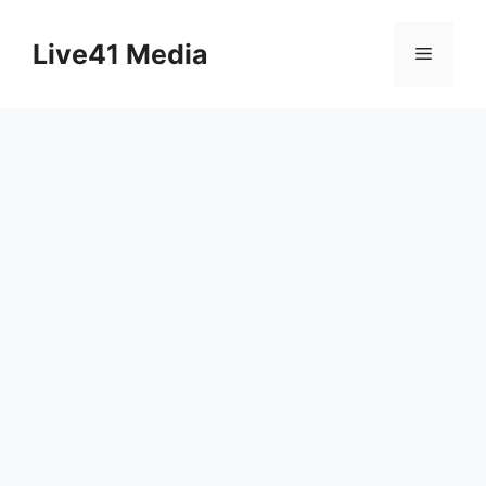
Skip
to
Live41 Media
Menu
content