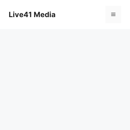
Skip
to
Live41 Media
Menu
content