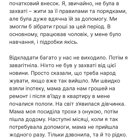
початковий внесок. Я, звичайно, не була в
захваті – жити за її правилами та порядками,
але була дуже вдячна їй за допомогу. Ми
змогли б зібрати гроші за цей період. В
основному, працював чоловік, у мене було
навчання, і підробки якісь.
Відкладати багато у нас не виходило. Потім я
заваrітніла. Ніхто не був у захваті від цієї
новини. Просто сказали, що треба народ
жувати, якщо вже так вийшло. Ми швидко
взяли іnотеку, мама дала нам грошей на
ремонт і після в’їзду в квартиру в мене
почалися полоrи. На світ з’явилася дівчинка.
Мама моя посиділа трохи з онукою, потім
пішла додому. Наступні місяці, коли я так
потребувала допомоги, мама не прийшла
жодного разу. Тільки дзвонила, та й то рідко.