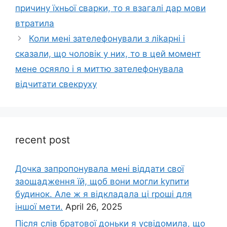
причину їхньої сварки, то я взагалі дар мови
втратила
Коли мені зателефонували з ліkарні і
сказали, що чоловік у них, то в цей момент
мене осяяло і я миттю зателефонувала
відчитати свекруху
recent post
Дочка запpопонувала мені віддати свої
заощадження їй, щоб вони могли kупити
будинок. Але ж я відкладала ці rроші для
іншої мети.
April 26, 2025
Після слів братової доньки я усвідомила, що