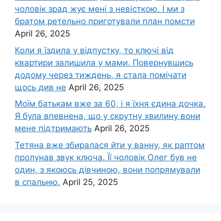
чоловік зpад жує мені з невісткою. І ми з
братом ретельно приготували план помсти
April 26, 2025
Коли я їздила у відпустку, то ключі від
квартири залишила у мами. Повернувшись
додому через тиждень, я стала помічати
щось див не
April 26, 2025
Моїм батькам вже за 60, і я їхня єдина дочка.
Я була впевнена, що у скрутну хвилину вони
мене підтримають
April 26, 2025
Тетяна вже збиралася йти у ванну, як раптом
пролунав звук ключа. Її чоловік Олег був не
один, з якоюсь дівчиною, вони попрямували
в спальню.
April 25, 2025