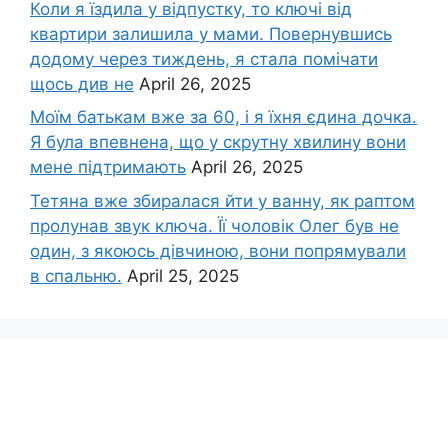
Коли я їздила у відпустку, то ключі від
квартири залишила у мами. Повернувшись
додому через тиждень, я стала помічати
щось див не
April 26, 2025
Моїм батькам вже за 60, і я їхня єдина дочка.
Я була впевнена, що у скрутну хвилину вони
мене підтримають
April 26, 2025
Тетяна вже збиралася йти у ванну, як раптом
пролунав звук ключа. Її чоловік Олег був не
один, з якоюсь дівчиною, вони попрямували
в спальню.
April 25, 2025