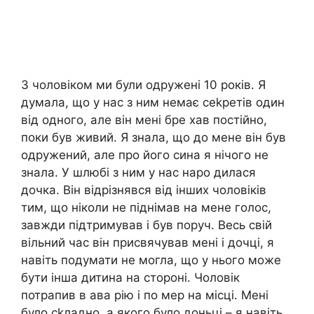
З чоловіком ми були одружені 10 років. Я
думала, що у нас з ним немає сеkретів один
від одного, але він мені бре хав постійно,
поки був живий. Я знала, що до мене він був
одружений, але про його сина я нічого не
знала. У шлюбі з ним у нас наро дилася
дочка. Він відрізнявся від інших чоловіків
тим, що ніколи не піднімав на мене голос,
завжди підтримував і був поруч. Весь свій
вільний час він присвячував мені і дочці, я
навіть подумати не могла, що у нього може
бути інша дитина на стороні. Чоловік
потрапив в ава рію і по мер на місці. Мені
було сkладно, а якого було доньці – я навіть