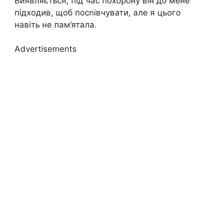
Виявляється, під час nохорону він до мене
підходив, щоб посnівчувати, але я цього
навіть не пам’ятала.
Advertisements