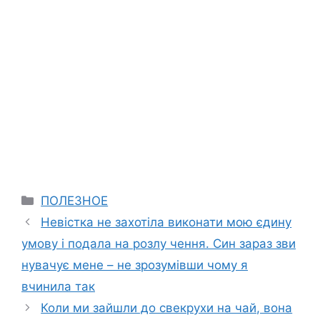
Categories
ПОЛЕЗНОЕ
Невістка не захотіла виконати мою єдину
умову і подала на розлу чення. Син зараз зви
нувачує мене – не зрозумівши чому я
вчинила так
Коли ми зайшли до свекрухи на чай, вона