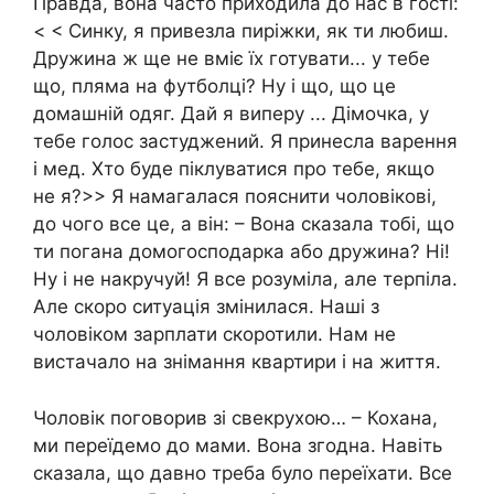
Правда, вона часто приходила до нас в гості:
< < Синку, я привезла пиріжки, як ти любиш.
Дружина ж ще не вміє їх готувати... у тебе
що, пляма на футболці? Ну і що, що це
домашній одяг. Дай я виперу ... Дімочка, у
тебе голос застуджений. Я принесла варення
і мед. Хто буде піклуватися про тебе, якщо
не я?>> Я намагалася пояснити чоловікові,
до чого все це, а він: – Вона сказала тобі, що
ти погана домогосподарка або дружина? Ні!
Ну і не накручуй! Я все розуміла, але терпіла.
Але скоро ситуація змінилася. Наші з
чоловіком зарплати скоротили. Нам не
вистачало на знімання квартири і на життя.
Чоловік поговорив зі свекрухою… – Кохана,
ми переїдемо до мами. Вона згодна. Навіть
сказала, що давно треба було переїхати. Все