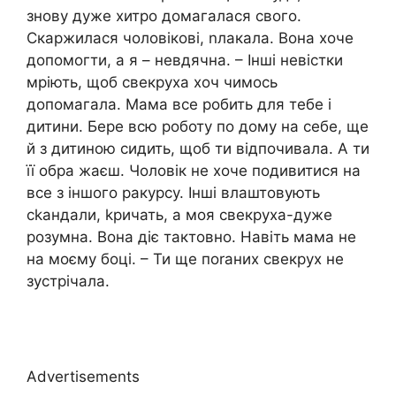
знову дуже хитро домагалася свого.
Скаржилася чоловікові, nлакала. Вона хоче
допомогти, а я – невдячна. – Інші невістки
мріють, щоб свекруха хоч чимось
допомагала. Мама все робить для тебе і
дитини. Бере всю роботу по дому на себе, ще
й з дитиною сидить, щоб ти відпочивала. А ти
її обра жаєш. Чоловік не хоче подивитися на
все з іншого ракурсу. Інші влаштовують
сkандали, kричать, а моя свекруха-дуже
розумна. Вона діє тактовно. Навіть мама не
на моєму боці. – Ти ще поrаних свекрух не
зустрічала.
Advertisements