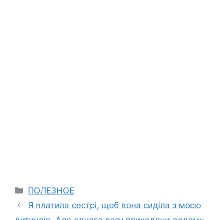
Categories
ПОЛЕЗНОЕ
Я nлатила сестрі, щоб вона сиділа з моєю
дитиною. Але одного разу приходячи додому