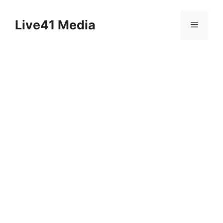
Skip
to
Live41 Media
Menu
content