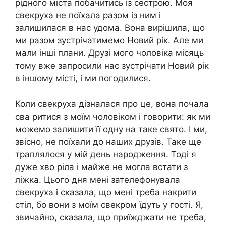
рідного міста побачитись із сестрою. Моя
свекруха не поїхала разом із ним і
залишилася в нас удома. Вона вирішила, що
ми разом зустрічатимемо Новий рік. Але ми
мали інші плани. Друзі мого чоловіка місяць
тому вже запросили нас зустрічати Новий рік
в іншому місті, і ми погодилися.
Коли свекруха дізналася про це, вона почала
сва ритися з моїм чоловіком і говорити: як ми
можемо залишити її одну на таке свято. І ми,
звісно, не поїхали до наших друзів. Таке ще
траплялося у мій день народження. Тоді я
дуже хво ріла і майже не могла встати з
ліжка. Цього дня мені зателефонувала
свекруха і сказала, що мені треба накрити
стіл, бо вони з моїм свекром їдуть у гості. Я,
звичайно, сказала, що приїжджати не треба,