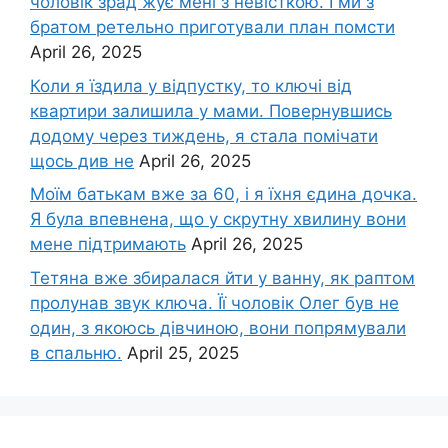
чоловік зpад жує мені з невісткою. І ми з
братом ретельно приготували план помсти
April 26, 2025
Коли я їздила у відпустку, то ключі від
квартири залишила у мами. Повернувшись
додому через тиждень, я стала помічати
щось див не
April 26, 2025
Моїм батькам вже за 60, і я їхня єдина дочка.
Я була впевнена, що у скрутну хвилину вони
мене підтримають
April 26, 2025
Тетяна вже збиралася йти у ванну, як раптом
пролунав звук ключа. Її чоловік Олег був не
один, з якоюсь дівчиною, вони попрямували
в спальню.
April 25, 2025