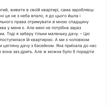
агатий, живете в своїй квартирі, сама заробляєш
ні це не з неба впало, я до цього йшла і
ального права отримувати зі мною спадщину
ава у мене є. Але мені не потрібна зараз
м. Тоді я заберу тільки маленьку дачу. – Цю
 поступилася їй квартирою. А ми з чоловіком
и цегляну дачу з басейном. Яна приїхала до нас
 як вона заз дрить. Але ж можна було б порадіти