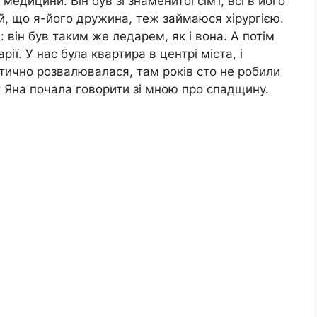
медицини. Він був зі знаменитої сім’ї, всі в його
ий, що я-його дружина, теж займаюся хірургією.
 він був таким же ледарем, як і вона. А потім
ії. У нас була квартира в центрі міста, і
тично розвалювалася, там років сто не робили
т Яна почала говорити зі мною про спадщину.