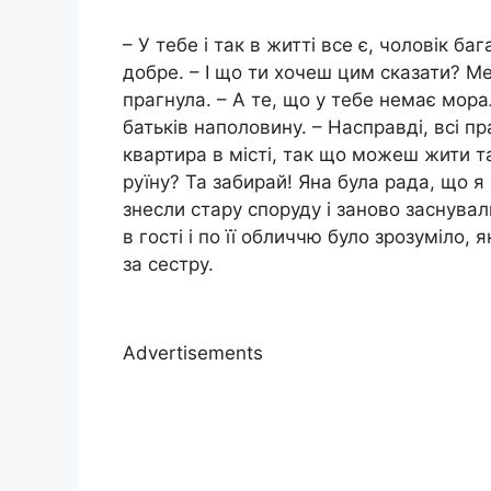
– У тебе і так в житті все є, чоловік б
добре. – І що ти хочеш цим сказати? Ме
прагнула. – А те, що у тебе немає мор
батьків наполовину. – Насправді, всі пр
квартира в місті, так що можеш жити та
руїну? Та забирай! Яна була рада, що я
знесли стару споруду і заново заснувал
в гості і по її обличчю було зрозуміло,
за сестру.
Advertisements