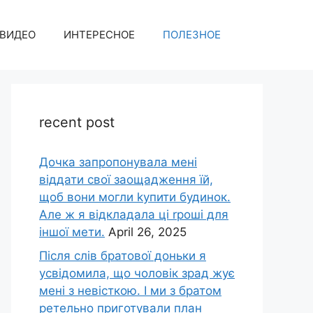
ВИДЕО
ИНТЕРЕСНОЕ
ПОЛЕЗНОЕ
recent post
Дочка запpопонувала мені
віддати свої заощадження їй,
щоб вони могли kупити будинок.
Але ж я відкладала ці rроші для
іншої мети.
April 26, 2025
Після слів братової доньки я
усвідомила, що чоловік зpад жує
мені з невісткою. І ми з братом
ретельно приготували план