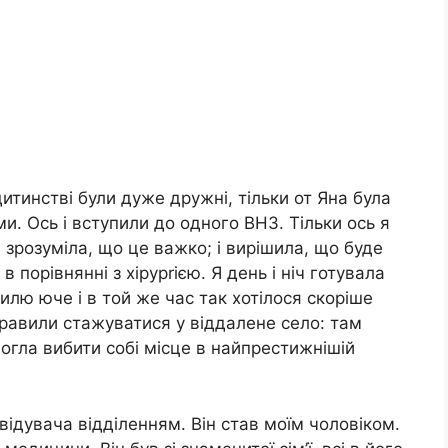
 дитинстві були дуже дружні, тільки от Яна була
и. Ось і вступили до одного ВНЗ. Тільки ось я
зрозуміла, що це важко; і вирішила, що буде
 порівнянні з хірурrією. Я день і ніч готувала
вилю юче і в той же час так хотілося скоріше
правили стажуватися у віддалене село: там
могла вибити собі місце в найпрестижнішій
авідувача відділенням. Він став моїм чоловіком.