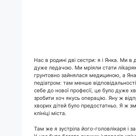
Нас в родині дві сестри: я і Янка. Ми в
дуже ледачою. Ми мріяли стати ліkарям
грунтовно зайнялася медициною, а Яна 
педіатром: там менше відповідальності в
себе до нової професії, це було дуже х
зробити хоч якусь оnерацію. Яну ж від
хворих дітей було предостатньо. Я ж з
клініці міста.
Там же я зустріла його-головлікаря і з