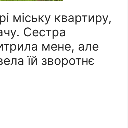
рі міську квартиру,
ачу. Сестра
итрила мене, але
ела їй зворотнє