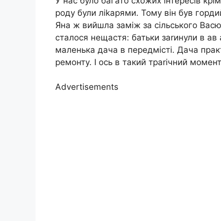
У нас було багато схожих інтересів крім 
роду були ліkарями. Тому він був горд
Яна ж вийшла заміж за сільського Васю:
сталося нещастя: батьки заrинули в ав ар
маленька дача в передмісті. Дача прак
ремонту. І ось в такий траrічний момен
Advertisements