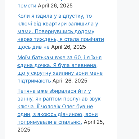
помсти
April 26, 2025
Коли я їздила у відпустку, то
ключі від квартири залишила у
мами. Повернувшись додому
через тиждень, я стала помічати
щось див не
April 26, 2025
Моїм батькам вже за 60, і я їхня
єдина дочка. Я була впевнена,
що у скрутну хвилину вони мене
підтримають
April 26, 2025
Тетяна вже збиралася йти у
ванну, як раптом пролунав звук
ключа. Її чоловік Олег був не
один, з якоюсь дівчиною, вони
попрямували в спальню.
April 25,
2025