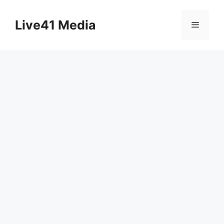
Skip
to
Live41 Media
Menu
content