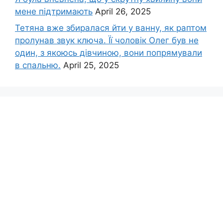
мене підтримають
April 26, 2025
Тетяна вже збиралася йти у ванну, як раптом
пролунав звук ключа. Її чоловік Олег був не
один, з якоюсь дівчиною, вони попрямували
в спальню.
April 25, 2025