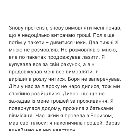
Знову претензії, знову вимовляти мені почав,
що я недоцільно витрачаю гроші. Поліз ще
потім у пакети – дивитися чеки. Два тижні зі
мною не розмовляв. Не розмовляв зі мною,
але по пакетах продовжував лазити. Я
купувала все за свій рахунок, а він
продовжував мені все вимовляти. Я
вирішила розлу читися. Боря не заперечував.
Діти у нас за півроку не наро дилися, тож ми
спокійно розійաлися. Дивно, що ще не
зажадав із мене грошей за проживання. Я
повернулася додому, прожила з батьками
півмісяця. Час, який я провела з Борисом,
мав свої плюси: я накопичила грошей. Зараз
винаймаю на них квартиру.