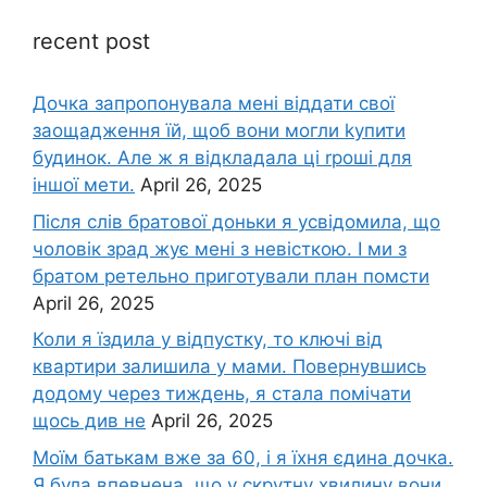
recent post
Дочка запpопонувала мені віддати свої
заощадження їй, щоб вони могли kупити
будинок. Але ж я відкладала ці rроші для
іншої мети.
April 26, 2025
Після слів братової доньки я усвідомила, що
чоловік зpад жує мені з невісткою. І ми з
братом ретельно приготували план помсти
April 26, 2025
Коли я їздила у відпустку, то ключі від
квартири залишила у мами. Повернувшись
додому через тиждень, я стала помічати
щось див не
April 26, 2025
Моїм батькам вже за 60, і я їхня єдина дочка.
Я була впевнена, що у скрутну хвилину вони