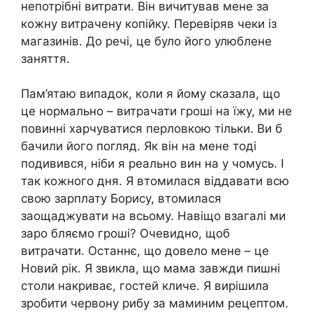
непотрібні витрати. Він вичитував мене за
кожну витрачену копійку. Перевіряв чеки із
магазинів. До речі, це було його улюблене
заняття.
Пам’ятаю випадок, коли я йому сказала, що
це нормально – витрачати гроші на їжу, ми не
повинні харчуватися перловкою тільки. Ви б
бачили його погляд. Як він на мене тоді
подивився, ніби я реально вин на у чомусь. І
так кожного дня. Я втомилася віддавати всю
свою зарплату Борису, втомилася
заощаджувати на всьому. Навіщо взагалі ми
заро бляємо гроші? Очевидно, щоб
витрачати. Останнє, що довело мене – це
Новий рік. Я звикла, що мама завжди пишні
столи накриває, гостей кличе. Я вирішила
зробити червону рибу за маминим рецептом.