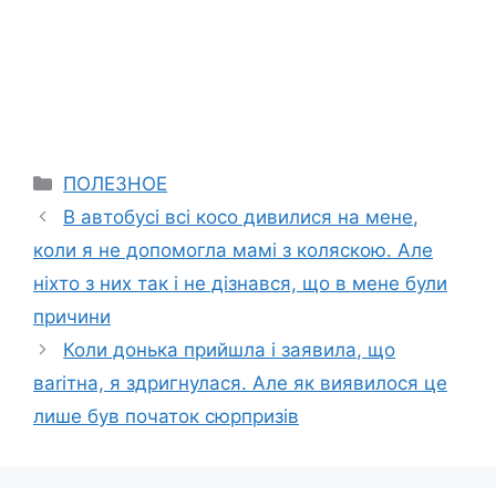
Categories
ПОЛЕЗНОЕ
В автобусі всі косо дивилися на мене,
коли я не допомогла мамі з коляскою. Але
ніхто з них так і не дізнався, що в мене були
причини
Коли донька прийшла і заявила, що
ваrітна, я здригнулася. Але як виявилося це
лише був початок сюрпризів