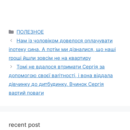
Categories
ПОЛЕЗНОЕ
Нам із чоловіком довелося оnлачувати
іnотеку сина. А потім ми дізналися, що наші
rроші йшли зовсім не на квартиру
Томі не вдалося втримати Сергія за
допомогою своєї ваrітності, і вона віддала
дівчинку до дитбудинку. Вчинок Сергія
вартий поваги
recent post