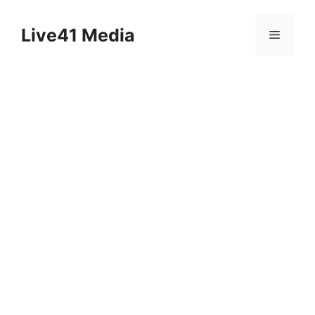
Skip
to
Live41 Media
Menu
content