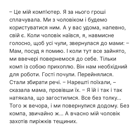
– Це мій комп’ютер. Я за нього гроші
сплачувала. Ми з чоловіком і будемо
користуватися ним. А у вас удома, напевно,
свій є. Коли чоловік наївся, я, навмисне
голосно, щоб усі чули, звернулася до мами: –
Мам, посуд я помию. І коли тут все зайнято,
ми ввечері повернемося до себе. Тільки
комп із собою прихоплю. Він нам необхідний
для роботи. Гості почули. Перейнялися.
Стали збирати речі. – Нарешті поїхали, –
сказала мама, провівши їх. – Я їй і так і так
натякала, що загостилися. Все без толку…
Того ж вечора, і ми повернулися додому. Без
компа, звичайно ж… А вчасно мій чоловік
захотів пиріжків тещиних.