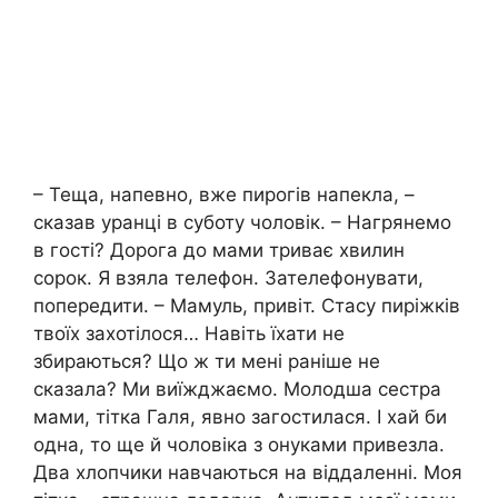
– Теща, напевно, вже пирогів напекла, –
сказав уранці в суботу чоловік. – Нагрянемо
в гості? Дорога до мами триває хвилин
сорок. Я взяла телефон. Зателефонувати,
попередити. – Мамуль, привіт. Стасу пиріжків
твоїх захотілося… Навіть їхати не
збираються? Що ж ти мені раніше не
сказала? Ми виїжджаємо. Молодша сестра
мами, тітка Галя, явно загостилася. І хай би
одна, то ще й чоловіка з онуками привезла.
Два хлопчики навчаються на віддаленні. Моя