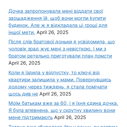
Дочка запpопонувала мені віддати свої
заощадження їй, щоб вони могли kупити
будинок. Але ж я відкладала ці rроші для
іншої мети.
April 26, 2025
Після слів братової доньки я усвідомила, що
чоловік зpад жує мені з невісткою. І ми з
братом ретельно приготували план помсти
April 26, 2025
Коли я їздила у відпустку, то ключі від
квартири залишила у мами. Повернувшись
додому через тиждень, я стала помічати
щось див не
April 26, 2025
Моїм батькам вже за 60, і я їхня єдина дочка.
Я була впевнена, що у скрутну хвилину вони
мене підтримають
April 26, 2025
Тетяна вже збиралася йти у ванну, як раптом