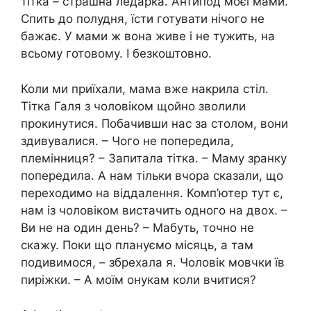
тітка – страшна ледарка. Антипод моєї мами.
Спить до полудня, їсти готувати нічого не
бажає. У мами ж вона живе і не тужить, на
всьому готовому. І безкоштовно.
Коли ми приїхали, мама вже накрила стіл.
Тітка Галя з чоловіком щойно зволили
прокинутися. Побачивши нас за столом, вони
здивувалися. – Чого не попередила,
племінниця? – Запитала тітка. – Маму зранку
попередила. А нам тільки вчора сказали, що
переходимо на віддалення. Комп’ютер тут є,
нам із чоловіком вистачить одного на двох. –
Ви не на один день? – Мабуть, точно не
скажу. Поки що плануємо місяць, а там
подивимося, – збрехала я. Чоловік мовчки їв
пиріжки. – А моїм онукам коли вчитися?