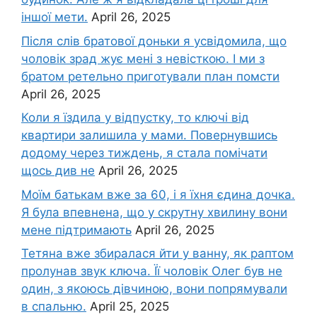
іншої мети.
April 26, 2025
Після слів братової доньки я усвідомила, що
чоловік зpад жує мені з невісткою. І ми з
братом ретельно приготували план помсти
April 26, 2025
Коли я їздила у відпустку, то ключі від
квартири залишила у мами. Повернувшись
додому через тиждень, я стала помічати
щось див не
April 26, 2025
Моїм батькам вже за 60, і я їхня єдина дочка.
Я була впевнена, що у скрутну хвилину вони
мене підтримають
April 26, 2025
Тетяна вже збиралася йти у ванну, як раптом
пролунав звук ключа. Її чоловік Олег був не
один, з якоюсь дівчиною, вони попрямували
в спальню.
April 25, 2025