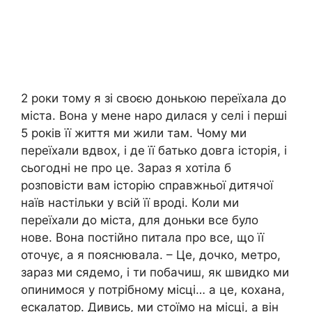
2 роки тому я зі своєю донькою переїхала до
міста. Вона у мене наро дилася у селі і перші
5 років її життя ми жили там. Чому ми
переїхали вдвох, і де її батько довга історія, і
сьогодні не про це. Зараз я хотіла б
розповісти вам історію справжньої дитячої
наїв настільки у всій її вроді. Коли ми
переїхали до міста, для доньки все було
нове. Вона постійно питала про все, що її
оточує, а я пояснювала. – Це, дочко, метро,
зараз ми сядемо, і ти побачиш, як швидко ми
опинимося у потрібному місці… а це, кохана,
ескалатор. Дивись, ми стоїмо на місці, а він