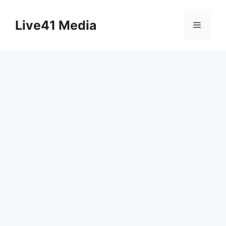
Skip
to
Live41 Media
Menu
content