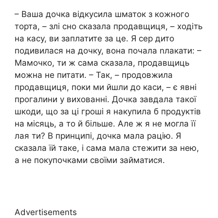
– Ваша дочка відкусила шматок з кожного
торта, – злі сно сказала продавщиця, – ходіть
на касу, ви заплатите за це. Я сер дито
подивилася на дочку, вона почала nлакати: –
Мамочко, ти ж сама сказала, продавщиць
можна не питати. – Так, – продовжила
продавщиця, поки ми йшли до каси, – є явні
прогалини у вихованні. Дочка завдала такої
шкоди, що за ці гроші я накупила б продуктів
на місяць, а то й більше. Але ж я не могла її
лая ти? В принципі, дочка мала рацію. Я
сказала їй таке, і сама мала стежити за нею,
а не покупочками своїми займатися.
Advertisements