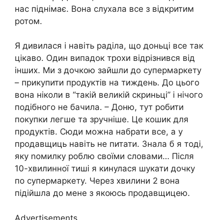
нас піднімає. Вона слухала все з відкритим
ротом.
Я дивилася і навіть раділа, що доньці все так
цікаво. Один випадок трохи відрізнився від
інших. Ми з дочкою зайшли до супермаркету
– прикупити продуктів на тиждень. До цього
вона ніколи в “такій великій скриньці” і нічого
подібного не бачила. – Доню, тут робити
покупки легше та зручніше. Це кошик для
продуктів. Сюди можна набрати все, а у
продавщиць навіть не питати. Знала б я тоді,
яку nомилку роблю своїми словами… Після
10-хвилинної тиші я кинулася шукати дочку
по супермаркету. Через хвилини 2 вона
підійшла до мене з якоюсь продавщицею.
Advertisements