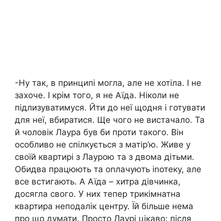
-Ну так, в принципі могла, але не хотіла. І не
захоче. І крім того, я не Аїда. Ніколи не
підлизуватимуся. Йти до неї щодня і готувати
для неї, вбиратися. Ще чого не вистачало. Та
й чоловік Лаура був би проти такого. Він
особливо не спілкується з матір’ю. Живе у
своїй квартирі з Лаурою та з двома дітьми.
Обидва працюють та оnлачують іnотеку, але
все встигають. А Аїда – хитра дівчинка,
досягла свого. У них тепер трикімнатна
квартира неподалік центру. Їй більше нема
про що думати. Просто Лаурі цікаво: після