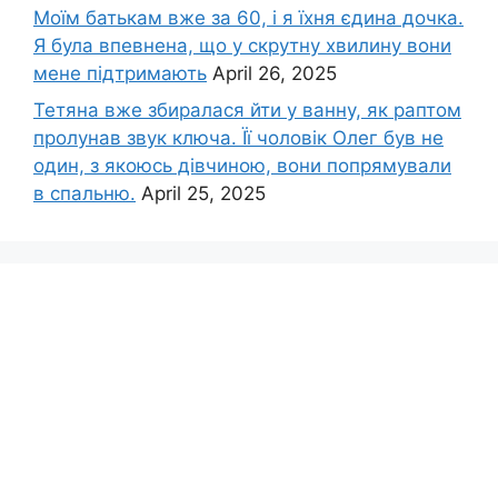
Моїм батькам вже за 60, і я їхня єдина дочка.
Я була впевнена, що у скрутну хвилину вони
мене підтримають
April 26, 2025
Тетяна вже збиралася йти у ванну, як раптом
пролунав звук ключа. Її чоловік Олег був не
один, з якоюсь дівчиною, вони попрямували
в спальню.
April 25, 2025