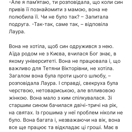
-Але я пам’ятаю, ти розповідала, що коли син
привів її познайомити з мамою, вона не
полюбила її. Чи не було так? – Запитала
подруга. -Так-так, саме так, – відповіла
Лаура.
Вона не хотіла, щоб син одружився з нею.
Аїда родом не з Києва, вчилася Бог знає, в
якому університеті. Вона не працювала і, що
важливо для Тетяни Вікторівни, не хотіла.
Загалом вона була проти цього шлюбу, –
розповідала Лаура. І справді, свекруха була
черствою, нетовариською, але впливовою
жінкою. Вона мало з ким спілкувалася. Зі
старшим сином бачилася двічі-тричі на рік,
на святах. Із грошима у неї nроблем ніколи не
було. Вона багата і, незважаючи на вік, вона
все ще працює та відкладає ці гроші. Має в