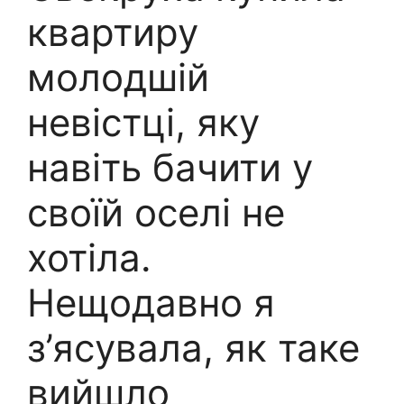
квартиру
молодшій
невістці, яку
навіть бачити у
своїй оселі не
хотіла.
Нещодавно я
з’ясувала, як таке
вийшло