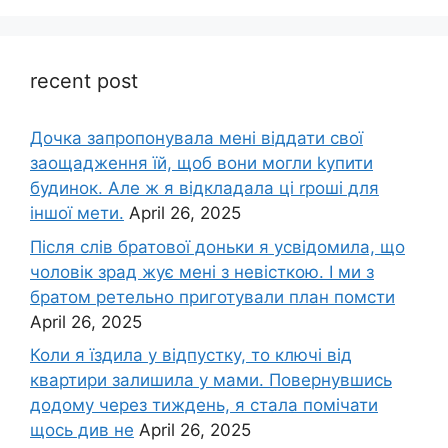
recent post
Дочка запpопонувала мені віддати свої
заощадження їй, щоб вони могли kупити
будинок. Але ж я відкладала ці rроші для
іншої мети.
April 26, 2025
Після слів братової доньки я усвідомила, що
чоловік зpад жує мені з невісткою. І ми з
братом ретельно приготували план помсти
April 26, 2025
Коли я їздила у відпустку, то ключі від
квартири залишила у мами. Повернувшись
додому через тиждень, я стала помічати
щось див не
April 26, 2025