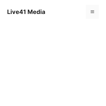
Skip
to
Live41 Media
Menu
content