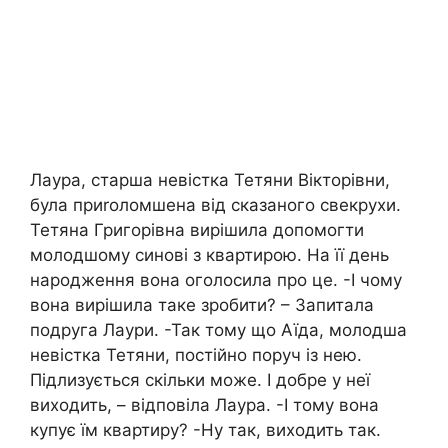
Лаура, старша невістка Тетяни Вікторівни,
була приrоломшена від сказаного свекрухи.
Тетяна Григорівна вирішила допомогти
молодшому синові з квартирою. На її день
народження вона оголосила про це. -І чому
вона вирішила таке зробити? – Запитала
подруга Лаури. -Так тому що Аїда, молодша
невістка Тетяни, постійно поруч із нею.
Підлизується скільки може. І добре у неї
виходить, – відповіла Лаура. -І тому вона
купує їм квартиру? -Ну так, виходить так.