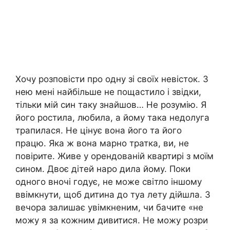
Хочу розповісти про одну зі своїх невісток. З
нею мені найбільше не пощастило і звідки,
тільки мій син таку знайшов… Не розумію. Я
його ростила, любила, а йому така недолуга
трапилася. Не цінує вона його та його
працю. Яка ж вона марно тратка, ви, не
повірите. Живе у орендованій квартирі з моїм
сином. Двоє дітей наро дила йому. Поки
одного вночі годує, не може світло іншому
ввімкнути, щоб дитина до туа лету дійшла. З
вечора залишає увімкненим, чи бачите «не
можу я за кожним дивитися. Не можу розри