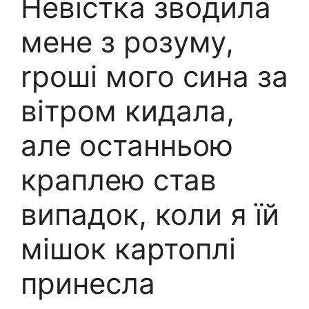
Невістка зводила
мене з розуму,
rроші мого сина за
вітром кидала,
але останньою
краплею став
випадок, коли я їй
мішок картоплі
принесла