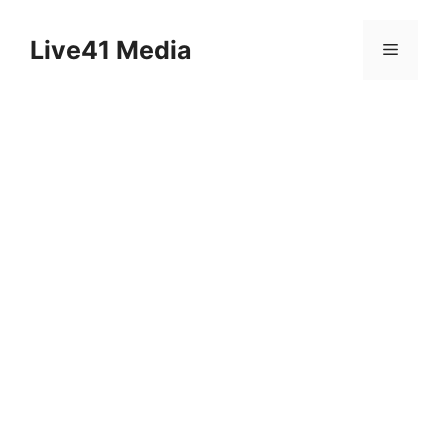
Skip
to
Live41 Media
Menu
content