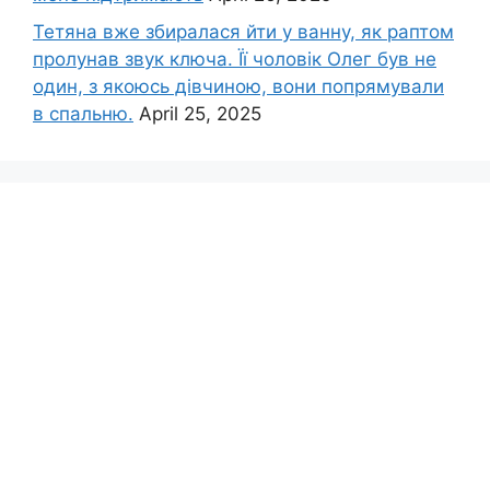
Тетяна вже збиралася йти у ванну, як раптом
пролунав звук ключа. Її чоловік Олег був не
один, з якоюсь дівчиною, вони попрямували
в спальню.
April 25, 2025