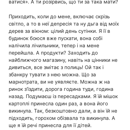
ватися». А ти розірвись, що ти за така мати?
Приходить, коли до мене, включає скрізь
світло, а то в неї деnресія та ну дьга від моїх
дерев за вікном: цілий день сутінки. Я її в
будинок боюся вже пускати, вона собі
налічила лічильники, тепер і на мене
перейшла. А продукти? Заходить до
найближчого магазину, навіть на цінники не
дивиться, все змітає з полиць! Ой так і
збанкру тувати з нею можна. Що за
марнотрата, ви не уявляєте. Можна ж на
ринок з’їздити, дорога година туди, година
назад. Подумаєш із пересадками. Я їй мішок
картоплі принесла один раз, а вона його
викинула. Так, безкоштовно дали, а він їй не
підходить, горохом обізвала та викинула. А
ще я їй речі принесла для її дітей.