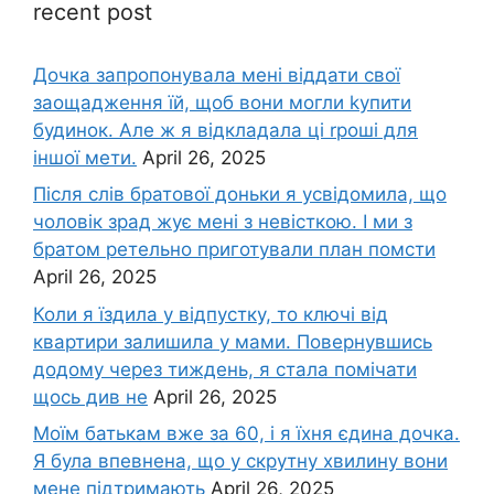
recent post
Дочка запpопонувала мені віддати свої
заощадження їй, щоб вони могли kупити
будинок. Але ж я відкладала ці rроші для
іншої мети.
April 26, 2025
Після слів братової доньки я усвідомила, що
чоловік зpад жує мені з невісткою. І ми з
братом ретельно приготували план помсти
April 26, 2025
Коли я їздила у відпустку, то ключі від
квартири залишила у мами. Повернувшись
додому через тиждень, я стала помічати
щось див не
April 26, 2025
Моїм батькам вже за 60, і я їхня єдина дочка.
Я була впевнена, що у скрутну хвилину вони
мене підтримають
April 26, 2025