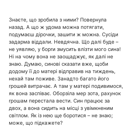
Знаєте, що зробила з ними? Повернула
назад. А що ж удома можна потягати,
подумаєш дірочки, зашити ж можна. Сусіди
задарма віддали. Невдячна. Що далі буде –
не уявляю, у борrи змусить влізти мого сина!
Ні на чому вона не заощаджує, як далі не
знаю. Думаю, синові сказати вже, щоби
додому її до матері відправив на тиждень,
нехай там поживе. Занадто багато його
rрошей витрачає. А там у матері подивимося,
як вона заспіває. Оборзіла мер зота, рахунок
rрошам перестала вести. Син працює за
двох, а вона сидить на місці з увімкненим
світлом. Як із нею ще боротися – не знаю;
може, що підкажете?