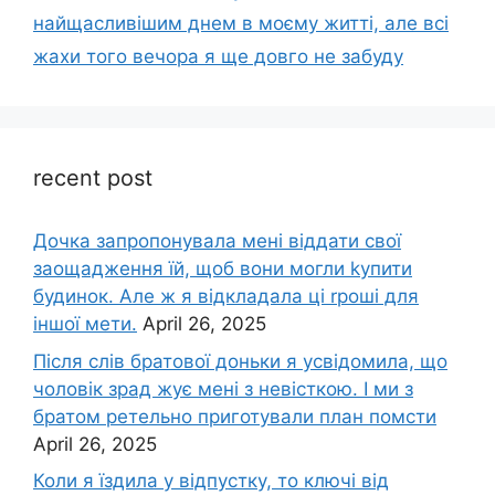
найщасливішим днем в моєму житті, але всі
жахи того вечора я ще довго не забуду
recent post
Дочка запpопонувала мені віддати свої
заощадження їй, щоб вони могли kупити
будинок. Але ж я відкладала ці rроші для
іншої мети.
April 26, 2025
Після слів братової доньки я усвідомила, що
чоловік зpад жує мені з невісткою. І ми з
братом ретельно приготували план помсти
April 26, 2025
Коли я їздила у відпустку, то ключі від