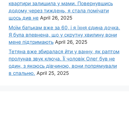
квартири залишила у мами. Повернувшись
додому через тиждень, я стала помічати
щось див не
April 26, 2025
Моїм батькам вже за 60, і я їхня єдина дочка.
Я була впевнена, що у скрутну хвилину вони
мене підтримають
April 26, 2025
Тетяна вже збиралася йти у ванну, як раптом
пролунав звук ключа. Її чоловік Олег був не
один, з якоюсь дівчиною, вони попрямували
в спальню.
April 25, 2025