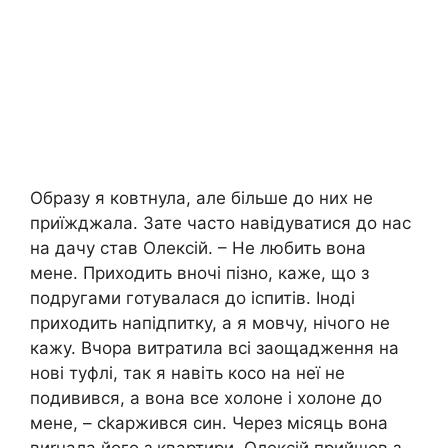
Образу я ковтнула, але більше до них не
приїжджала. Зате часто навідуватися до нас
на дачу став Олексій. – Не любить вона
мене. Приходить вночі пізно, каже, що з
подругами готувалася до іспитів. Іноді
приходить напідпитку, а я мовчу, нічого не
кажу. Вчора витратила всі заощадження на
нові туфлі, так я навіть косо на неї не
подивився, а вона все холоне і холоне до
мене, – сkаржився син. Через місяць вона
виrнала його з квартири. Олексій прийшов з