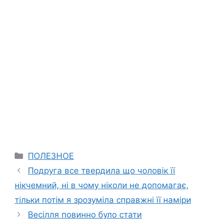
Categories
ПОЛЕЗНОЕ
Подруга все твердила що чоловік її
нікчемний, ні в чому ніколи не допомагає,
тільки потім я зрозуміла справжні її наміри
Весілля повинно було стати