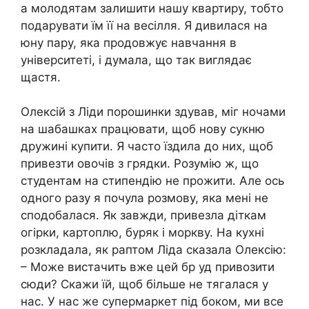
а молодятам залишити нашу квартиру, тобто
подарувати їм її на весілля. Я дивилася на
юну пару, яка продовжує навчання в
університеті, і думала, що так виглядає
щастя.
Олексій з Ліди порошинки здував, міг ночами
на шабашках працювати, щоб нову сукню
дружині купити. Я часто їздила до них, щоб
привезти овочів з грядки. Розумію ж, що
студентам на стипендію не прожити. Але ось
одного разу я почула розмову, яка мені не
сподобалася. Як завжди, привезла діткам
огірки, картоплю, буряк і моркву. На кухні
розкладала, як раптом Ліда сказала Олексію:
– Може вистачить вже цей бр уд привозити
сюди? Скажи їй, щоб більше не тягалася у
нас. У нас же супермаркет під боком, ми все