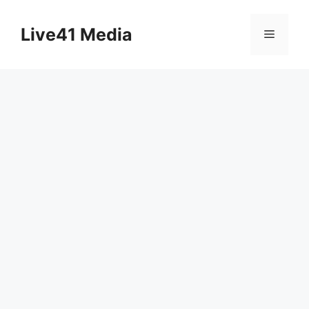
Skip
to
Live41 Media
Menu
content