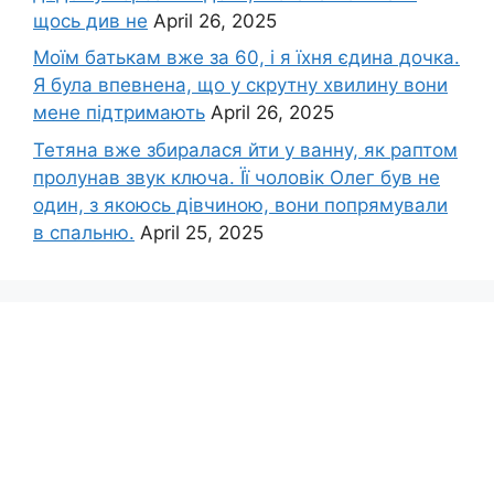
щось див не
April 26, 2025
Моїм батькам вже за 60, і я їхня єдина дочка.
Я була впевнена, що у скрутну хвилину вони
мене підтримають
April 26, 2025
Тетяна вже збиралася йти у ванну, як раптом
пролунав звук ключа. Її чоловік Олег був не
один, з якоюсь дівчиною, вони попрямували
в спальню.
April 25, 2025