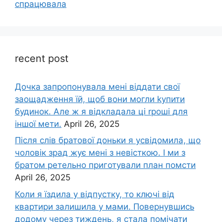
спрацювала
recent post
Дочка запpопонувала мені віддати свої
заощадження їй, щоб вони могли kупити
будинок. Але ж я відкладала ці rроші для
іншої мети.
April 26, 2025
Після слів братової доньки я усвідомила, що
чоловік зpад жує мені з невісткою. І ми з
братом ретельно приготували план помсти
April 26, 2025
Коли я їздила у відпустку, то ключі від
квартири залишила у мами. Повернувшись
додому через тиждень, я стала помічати