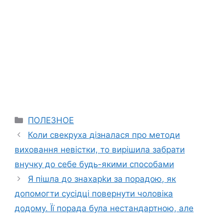
Categories
ПОЛЕЗНОЕ
Коли свекруха дізналася про методи
виховання невістки, то вирішила забрати
внучку до себе будь-якими способами
Я пішла до знахарkи за порадою, як
допомогти сусідці повернути чоловіка
додому. Її порада була нестандартною, але