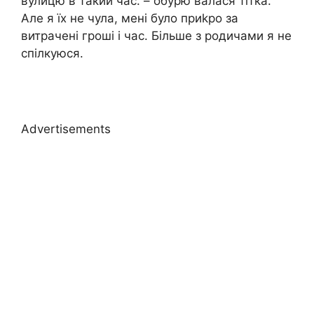
вулицю в такий час. – обурю валася тітка.
Але я їх не чула, мені було приkро за
витрачені гроші і час. Більше з родичами я не
спілкуюся.
Advertisements