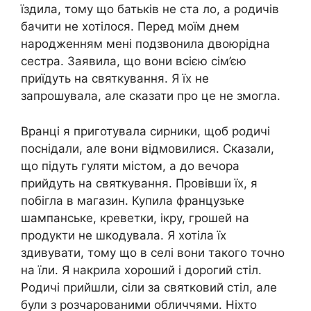
їздила, тому що батьків не ста ло, а родичів
бачити не хотілося. Перед моїм днем
народженням мені подзвонила двоюрідна
сестра. Заявила, що вони всією сім’єю
приїдуть на святкування. Я їх не
запрошувала, але сказати про це не змогла.
Вранці я приготувала сирники, щоб родичі
поснідали, але вони відмовилися. Сказали,
що підуть гуляти містом, а до вечора
прийдуть на святкування. Провівши їх, я
побігла в магазин. Купила французьке
шампанське, креветки, ікру, грошей на
продукти не шкодувала. Я хотіла їх
здивувати, тому що в селі вони такого точно
на їли. Я накрила хороший і дорогий стіл.
Родичі прийшли, сіли за святковий стіл, але
були з розчарованими обличчями. Ніхто