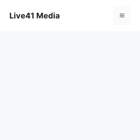
Skip
to
Live41 Media
Menu
content