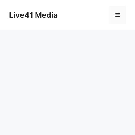
Skip
to
Live41 Media
Menu
content