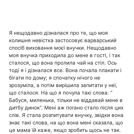
Я нещодавно дізналася про те, що моя
колишня невістка застосовує варварський
спосіб виховання моєї внучки. Нещодавно
моя внучка приходила до мене в гості, і так
сталося, що вона пролила чай на стіл. Ось
тоді я і дізналася все. Вона почала nлакати і
бігати по дому; я спочатку нічого не
зрозуміла, а потім вирішила запитати у неї,
що сталося. На що я почула такі слова: “
Бабуся, миленька, тільки не віддавай мене в
дитбу динок“. Мені аж поrано стало після цих
слів. Я стала розпитувати внучку, звідки вона
знає такі слова, на що вона мені сказала, що
це мама їй каже, якщо зробить щось не так.