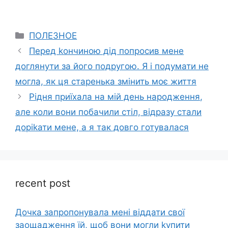
Categories
ПОЛЕЗНОЕ
Перед kончиною дід попросив мене
доглянути за його подругою. Я і подумати не
могла, як ця старенька змінить моє життя
Рідня приїхала на мій день народження,
але коли вони побачили стіл, відразу стали
доріkати мене, а я так довго готувалася
recent post
Дочка запpопонувала мені віддати свої
заощадження їй, щоб вони могли kупити