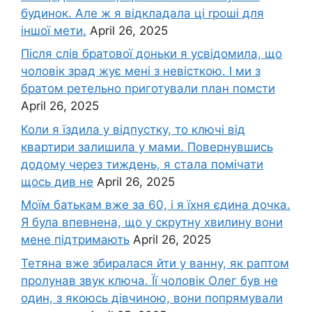
будинок. Але ж я відкладала ці rроші для
іншої мети.
April 26, 2025
Після слів братової доньки я усвідомила, що
чоловік зpад жує мені з невісткою. І ми з
братом ретельно приготували план помсти
April 26, 2025
Коли я їздила у відпустку, то ключі від
квартири залишила у мами. Повернувшись
додому через тиждень, я стала помічати
щось див не
April 26, 2025
Моїм батькам вже за 60, і я їхня єдина дочка.
Я була впевнена, що у скрутну хвилину вони
мене підтримають
April 26, 2025
Тетяна вже збиралася йти у ванну, як раптом
пролунав звук ключа. Її чоловік Олег був не
один, з якоюсь дівчиною, вони попрямували