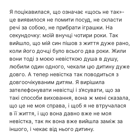
Я поцікавилася, що означає «щось не так»-
це виявилося не помити посуд, не скласти
речі за собою, не прибрати іграшки. На
секундочку: моїй внучці чотири роки. Так
вийшло, що мій син пішов з життя дуже рано,
коли його дочці було всього два роки. Жили
вони тоді з моєю невісткою душа в душу,
любили один одного, чекали цю дитину дуже
довго. А тепер невістка так поводиться з
довгоочікуваним дитям. Я вирішила
зателефонувати невістці і з’ясувати, що за
такі способи виховання, вона ж мені сказала,
що це не моя справа, і щоб я не втручалася
в її життя, і що вона давно вже не моя
невістка, так як вона вже вийшла заміж за
іншого, і чекає від нього дитину.