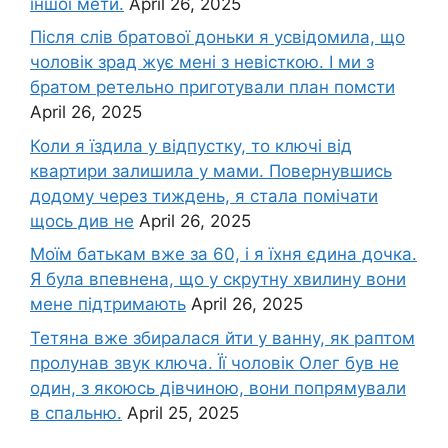
іншої мети.
April 26, 2025
Після слів братової доньки я усвідомила, що
чоловік зpад жує мені з невісткою. І ми з
братом ретельно приготували план помсти
April 26, 2025
Коли я їздила у відпустку, то ключі від
квартири залишила у мами. Повернувшись
додому через тиждень, я стала помічати
щось див не
April 26, 2025
Моїм батькам вже за 60, і я їхня єдина дочка.
Я була впевнена, що у скрутну хвилину вони
мене підтримають
April 26, 2025
Тетяна вже збиралася йти у ванну, як раптом
пролунав звук ключа. Її чоловік Олег був не
один, з якоюсь дівчиною, вони попрямували
в спальню.
April 25, 2025