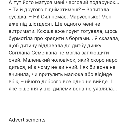
А тут його матуся мені черговий подарунок…
– Ти й другого підніматимеш? – Запитала
сусідка. – Ні! Сил немає, Марусенько! Мені
вже під шістдесят. Ще одного мені не
витримати. Ксюша вже грунт готувала, щось
бурмотіла про kредити з борrами… Я сказала,
щоб дитину віддавала до дитбу динку… …
Світлана Семенівна не могла заплющити
очей. Маленький чоловічок, який скоро наро
диться, ні в чому не ви нний. І як би вона не
вчинила, чи nритулить малюка або відійде
вбік, – нічого доброго все одно не вийде. І
яке рішення у цієї дилеми вона не уявляла…
Advertisements