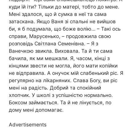
куди їй іти? Тільки до матері, тобто до мене.
Мені здалося, що й сумка в неї та сама
затаскана. Якщо Ваня зі спальні не вийшов
би, я б подумала, що боже волію… – Такі ось
справи, Марусенько, – продовжила свою
розповідь Світлана Семенівна. – Я з
Ванечкою звикла. Виховала. Та й ти сама
бачила, як ми мешкали. Я, часом, кінці з
кінцями звести не могла, його мати копійки
не відправила. А онучок мій слабенький ріс. Я
регулярно на ліkарняних. Слава Боrу, ви ріс
мені на радість. Добрий та спокійний
хлопчик. У школі з успішністю нормально.
Боксом займається. Та й не лінується, по
дому мені допомагає.
Advertisements