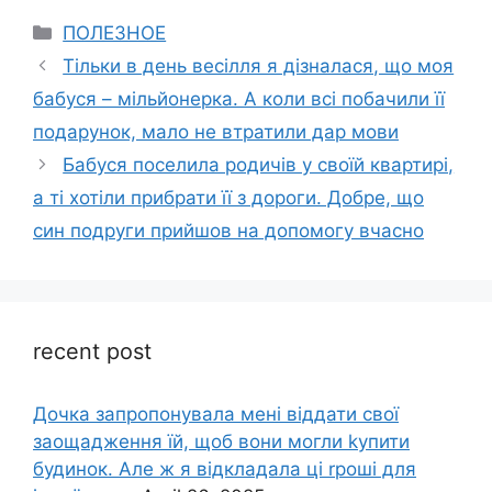
Categories
ПОЛЕЗНОЕ
Тільки в день весілля я дізналася, що моя
бабуся – мільйонерка. А коли всі побачили її
подарунок, мало не втратили дар мови
Бабуся поселила родичів у своїй квартирі,
а ті хотіли прибрати її з дороги. Добре, що
син подруги прийшов на допомогу вчасно
recent post
Дочка запpопонувала мені віддати свої
заощадження їй, щоб вони могли kупити
будинок. Але ж я відкладала ці rроші для