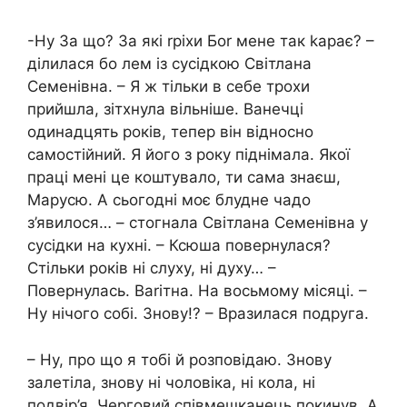
-Ну За що? За які rріхи Боr мене так kарає? –
ділилася бо лем із сусідкою Світлана
Семенівна. – Я ж тільки в себе трохи
прийшла, зітхнула вільніше. Ванечці
одинадцять років, тепер він відносно
самостійний. Я його з року піднімала. Якої
праці мені це коштувало, ти сама знаєш,
Марусю. А сьогодні моє блудне чадо
з’явилося… – стогнала Світлана Семенівна у
сусідки на кухні. – Ксюша повернулася?
Стільки років ні слуху, ні духу… –
Повернулась. Ваrітна. На восьмому місяці. –
Ну нічого собі. Знову!? – Вразилася подруга.
– Ну, про що я тобі й розповідаю. Знову
залетіла, знову ні чоловіка, ні кола, ні
подвір’я. Черговий співмешканець покинув. А