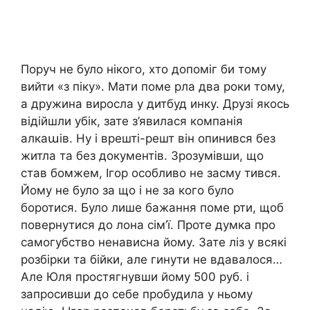
Поруч не було нікого, хто допоміг би тому
вийти «з піку». Мати поме рла два роки тому,
а дружина виросла у дитбуд инку. Друзі якось
відійшли убік, зате з’явилася компанія
алкаաів. Ну і врешті-решт він опинився без
житла та без документів. Зрозумівши, що
став бомжем, Ігор особливо не засму тився.
Йому не було за що і не за кого було
боротися. Було лише бажання поме рти, щоб
повернутися до лона сім’ї. Проте думка про
самогубство ненависна йому. Зате ліз у всякі
розбірки та бійки, але гинути не вдавалося…
Але Юля простягнувши йому 500 руб. і
запросивши до себе пробудила у ньому