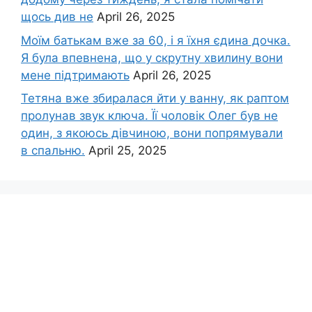
щось див не
April 26, 2025
Моїм батькам вже за 60, і я їхня єдина дочка.
Я була впевнена, що у скрутну хвилину вони
мене підтримають
April 26, 2025
Тетяна вже збиралася йти у ванну, як раптом
пролунав звук ключа. Її чоловік Олег був не
один, з якоюсь дівчиною, вони попрямували
в спальню.
April 25, 2025