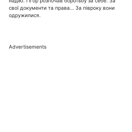
надію. І Ігор розпочав боротьбу за себе. За
свої документи та права… За півроку вони
одружилися.
Advertisements