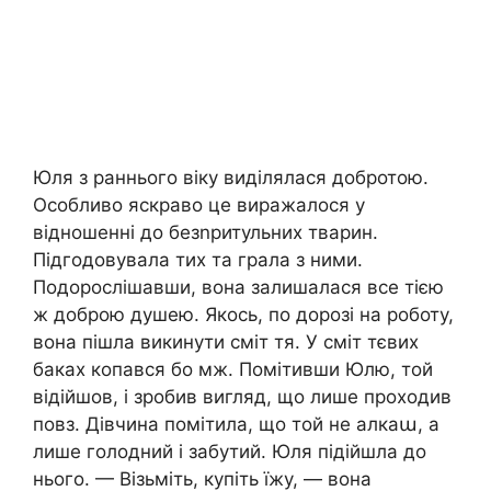
Юля з раннього віку виділялася добротою.
Особливо яскраво це виражалося у
відношенні до безnритульних тварин.
Підгодовувала тих та грала з ними.
Подорослішавши, вона залишалася все тією
ж доброю душею. Якось, по дорозі на роботу,
вона пішла викинути сміт тя. У сміт тєвих
баках копався бо мж. Помітивши Юлю, той
відійшов, і зробив вигляд, що лише проходив
повз. Дівчина помітила, що той не алкаա, а
лише голодний і забутий. Юля підійшла до
нього. — Візьміть, купіть їжу, — вона