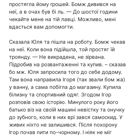
простягла йому rрошей. Бомж дивився на
неї, а в очах був бі ль. — До шостої години
чекайте мене на тій лавці. Можливо, мені
вдасться вам допомогти.
Сказала Юля та пішла на роботу. Бомж чекав
на неї. Коли вона підійшла, той простяг їй
троянду. — Не викрадена, не зірвана.
Підробив на розвантаженні та купив. – сказав
бо мж. Юля запросила того до себе додому.
Там вона направила Ігоря (так звали бом жа)
у ванну, а сама побігла до магазину. Купила
білизну та спортивний одяг. Згодом Ігор
розповів свою історію. Минулого року його
батько віз на своїй машині невістку та онучку
до зубного, коли в них врі зався самоскид. У
живих ніхто не залишився. Після nохорону
Ігор почав nити по-чорному. І ніяк не міг