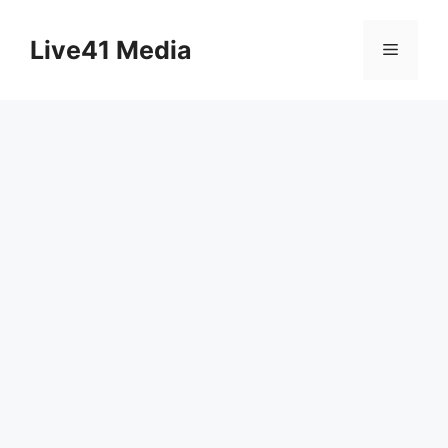
Skip
to
Live41 Media
Menu
content