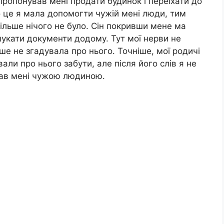
апропонував мені продати будинок і переїхати до
го це я мала допомогти чужій мені люди, тим
більше нічого не було. Сін покривши мене ма
шукати документи додому. Тут мої нерви не
ьше не згадувала про нього. Точніше, мої родичі
али про нього забути, але після його слів я не
став мені чужою людиною.