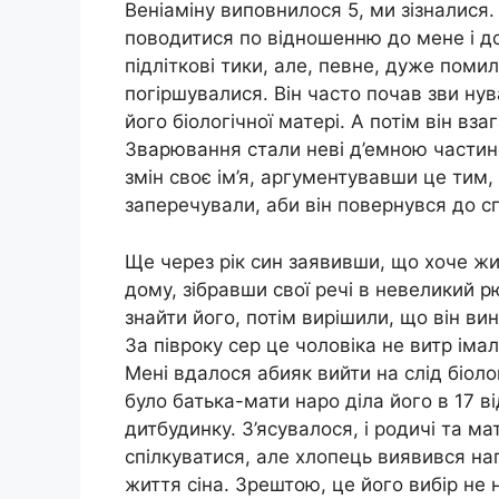
Веніаміну виповнилося 5, ми зізналися.
поводитися по відношенню до мене і до
підліткові тики, але, певне, дуже пом
погіршувалися. Він часто почав зви нув
його біологічної матері. А потім він вз
Зварювання стали неві д’емною частин
змін своє ім’я, аргументувавши це тим
заперечували, аби він повернувся до с
Ще через рік син заявивши, що хоче жит
дому, зібравши свої речі в невеликий 
знайти його, потім вирішили, що він ви
За півроку сер це чоловіка не витр імал
Мені вдалося абияк вийти на слід біоло
було батька-мати наро діла його в 17 в
дитбудинку. З’ясувалося, і родичі та ма
спілкуватися, але хлопець виявився на
життя сіна. Зрештою, це його вибір не