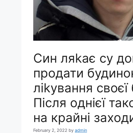
Син ляkає су до
продати будино
ліkування своєї 
Після однієї так
на крайні заход
February 2, 2022
by
admin