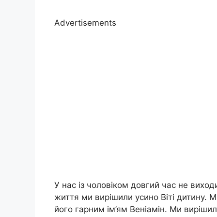
Advertisements
У нас із чоловіком довгий час не виходи
життя ми вирішили усино Віті дитину. 
його гарним ім’ям Веніамін. Ми вирішил