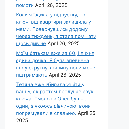
помсти
April 26, 2025
Коли я їздила у відпустку, то
ключі від квартири залишила у
мами. Повернувшись додому
через тиждень, я стала помічати
щось див не
April 26, 2025
Моїм батькам вже за 60, і я їхня
єдина дочка. Я була впевнена,
що у скрутну хвилину вони мене
підтримають
April 26, 2025
Тетяна вже збиралася йти у
ванну, як раптом пролунав звук
ключа. Її чоловік Олег був не
один, з якоюсь дівчиною, вони
попрямували в спальню.
April 25,
2025