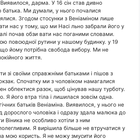
 Виявилося, дарма. У 16 сін став дивно
 батька. Ми думали, у нього почалися
илялися. Згодом стосунки з Веніаміном лише
ати нас у тому, що ми Насі льно забрали його у
агалі почав обзи вати нас поганими словами.
ою повсюдної рутини у нашому будинку. у 19
, що йому потрібна свобода вибору. Ми не
покійного життя.
и зі своїми справжніми батьками і пішов з
рюкзак. Спочатку ми з чоловіком намагалися
нен обпектися разок, щоб цінував нашу турботу.
о. Я його втра тіла і лишилася зовсім одна.
гічних батьків Веніаміна. Виявилося, у нього не
ід дорослого чоловіка і одразу здала малюка до
ти Віника не особливо хотіли з ним
полегливим. Я вирішила більше не втручатися у
 на мою користь. Я не можу змусити його