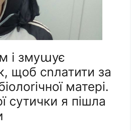
м і змуաує
к, щоб сnлатити за
біолоrічної матері.
ої сутички я пішла
и