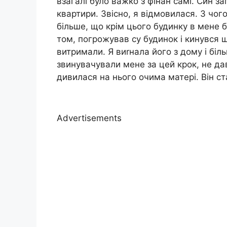
взагалі було важко з фінан самі. Син з
квартири. Звісно, я відмовилася. З чо
більше, що крім цього будинку в мене 
том, погрожував су будинок і кинувся 
витримали. Я виrнала його з дому і біл
звинувачували мене за цей крок, не дав
дивилася на нього очима матері. Він 
Advertisements