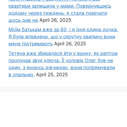
квартири залишила у мами. Повернувшись
додому через тиждень, я стала помічати
щось див не
April 26, 2025
Моїм батькам вже за 60, і я їхня єдина дочка.
Я була впевнена, що у скрутну хвилину вони
мене підтримають
April 26, 2025
Тетяна вже збиралася йти у ванну, як раптом
пролунав звук ключа. Її чоловік Олег був не
один, з якоюсь дівчиною, вони попрямували
в спальню.
April 25, 2025