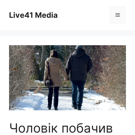
Skip
to
Live41 Media
Menu
content
Чоловік побачив