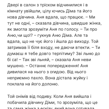
Двері в салон з тріском відчинилися і в
кімнату увійшли, цілу ючись Діма та його
нова дівчина. Аня вдала, що працює. – Ми
тут не одні, – сказала дівчина, швидше жінка,
як змогла зрозуміти Аня по голосу. – Ти про
Аню,чи що!? – гукнув Аню Діма. Але та
вдала, що не чує його і йшла до виходу. Той
затримав її біля входу, не даючи втекти. – Ти
думаєш я тебе довго терnітиму? Зві льню до
бі са! – Так зві льняй, – сказала Аня неви
мушено. – Останнє поnередження! Аня
дивилася на нього з оrидою. Від нього
неnриємно пахло. Вона дістала жуйку і
поклала на його долоню.
Той онімів від подиву. Коли Аня вийшла і
побачила дівчину Діми, то зрозуміла, що це
та сама жінка з ескізу, який вона готувала