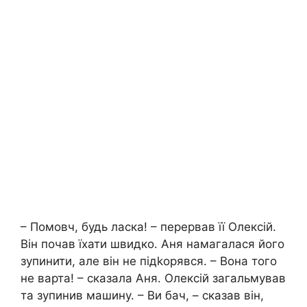
– Помовч, будь ласка! – перервав її Олексій.
Він почав їхати швидко. Аня намагалася його
зупинити, але він не підkорявся. – Вона того
не варта! – сказала Аня. Олексій загальмував
та зупинив машину. – Ви бач, – сказав він,