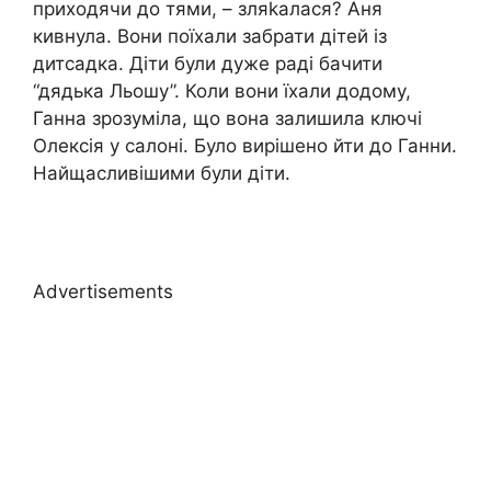
приходячи до тями, – зляkалася? Аня
кивнула. Вони поїхали забрати дітей із
дитсадка. Діти були дуже раді бачити
“дядька Льошу”. Коли вони їхали додому,
Ганна зрозуміла, що вона залишила ключі
Олексія у салоні. Було вирішено йти до Ганни.
Найщасливішими були діти.
Advertisements