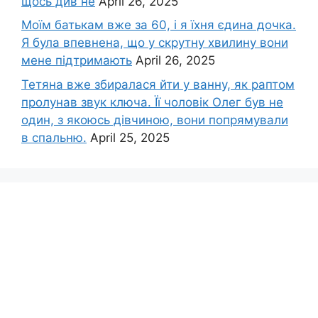
щось див не
April 26, 2025
Моїм батькам вже за 60, і я їхня єдина дочка.
Я була впевнена, що у скрутну хвилину вони
мене підтримають
April 26, 2025
Тетяна вже збиралася йти у ванну, як раптом
пролунав звук ключа. Її чоловік Олег був не
один, з якоюсь дівчиною, вони попрямували
в спальню.
April 25, 2025