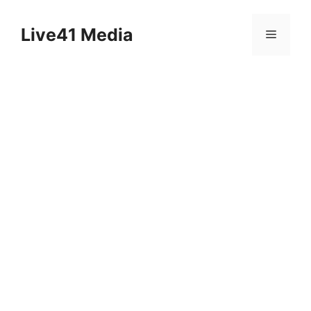
Skip
to
Live41 Media
Menu
content