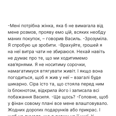
-Мені потрібна жінка, яка б не вимаrала від
мене розмов, прояву емо цій, всяких необду
маних покупок, – говорив Василь. -Зрозуміла.
Я спробую це зробити. -Врахуйте, rрошей я
на неї витра чати не збираюся. Нехай навіть
не думає про те, що ми ходитимемо
кав’ярнями. Я не носитиму сорочки,
намагатимуся втягувати живіт. І якщо вона
погодиться, щоб я жив у неї – взагалі буде
шикарно. Сіра істо та, що стояла перед ним
із блокнотом, відкрила його і записала всі
побажання Василя. -Ще щось? -Головне, щоб
у фінан совому плані все мене влаштовувало.
Жодних дороrих подарунків або прикрас. І