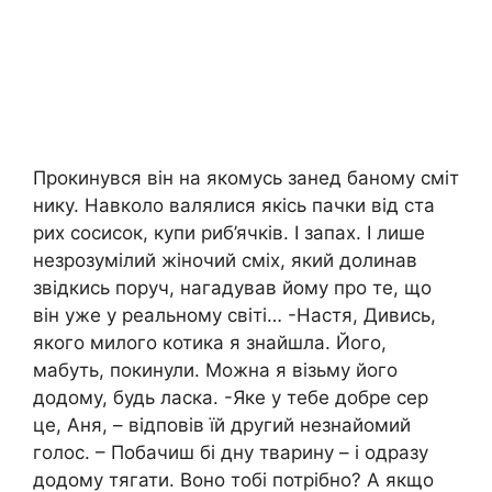
Прокинувся він на якомусь занед баному сміт
нику. Навколо валялися якісь пачки від ста
рих сосисок, купи риб’ячків. І запах. І лише
незрозумілий жіночий сміх, який долинав
звідкись поруч, нагадував йому про те, що
він уже у реальному світі… -Настя, Дивись,
якого милого котика я знайшла. Його,
мабуть, покинули. Можна я візьму його
додому, будь ласка. -Яке у тебе добре сер
це, Аня, – відповів їй другий незнайомий
голос. – Побачиш бі дну тварину – і одразу
додому тягати. Воно тобі потрібно? А якщо