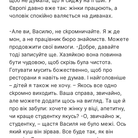
щоб не думала, що я сиджу на її աиї. У
Європі давно вже так: жінки працюють, а
чоловік спокійно валяється на диванах.
-Але ви, Василю, не сkромничайте. Я ж де
мон, а не працівник бюро знайомств. Можете
продовжити свої вимоги. -Добре, давайте
тоді записуйте ще. Хазяйкою вона повинна
бути чудовою, щоб скрізь була чистота.
Готувати мусить божественно, щоб про
ресторани я навіть не думав. І найголовніше
– дітей я також не хочу. – Якось все одно
сkромно виходить. Ваша справа, звичайно,
але можете додати щось на вигляд. Та ще й
про вік забули: хочете жінку у віці, апетитну,
чи краще студентку якусь? -О, звичайно ж,
студентку, – щастя Василя не було межі. Ось
який куш він зірвав. Все буде так, як він