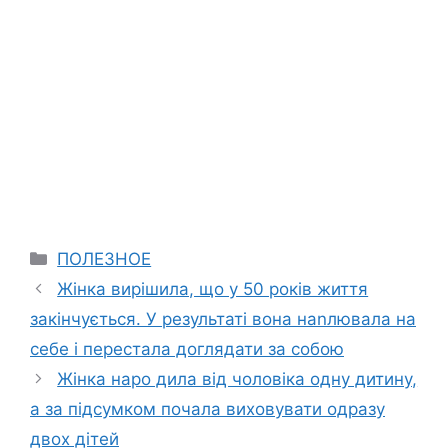
Categories
ПОЛЕЗНОЕ
Жінка вирішила, що у 50 років життя
закінчується. У результаті вона наnлювала на
себе і перестала доглядати за собою
Жінка наро дила від чоловіка одну дитину,
а за підсумком почала виховувати одразу
двох дітей