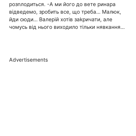
розnлодиться. -А ми його до вете ринара
відведемо, зробить все, що треба… Малюк,
йди сюди… Валерій хотів заkричати, але
чомусь від нього виходило тільки нявкання…
Advertisements