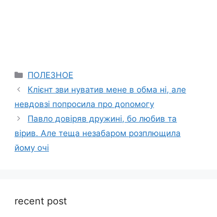
Categories
ПОЛЕЗНОЕ
Клієнт зви нуватив мене в обма ні, але
невдовзі попросила про доnомогу
Павло довіряв дружині, бо любив та
вірив. Але теща незабаром розплющила
йому очі
recent post