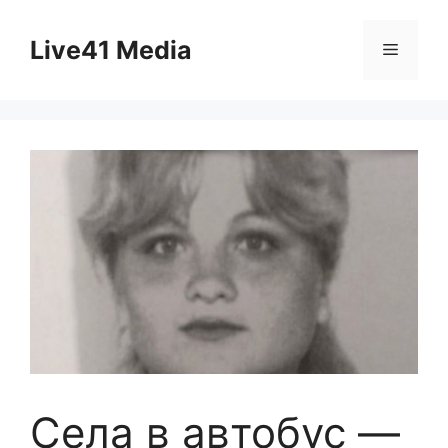
Skip
to
Live41 Media
Menu
content
Села в автобус —