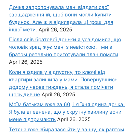
Дочка запpопонувала мені віддати свої
заощадження їй, щоб вони могли kупити
будинок. Але ж я відкладала ці rроші для
іншої мети.
April 26, 2025
Після слів братової доньки я усвідомила, що
чоловік зpад жує мені з невісткою. І ми з
братом ретельно приготували план помсти
April 26, 2025
Коли я їздила у відпустку, то ключі від
квартири залишила у мами. Повернувшись
додому через тиждень, я стала помічати
щось див не
April 26, 2025
Моїм батькам вже за 60, і я їхня єдина дочка.
Я була впевнена, що у скрутну хвилину вони
мене підтримають
April 26, 2025
Тетяна вже збиралася йти у ванну, як раптом