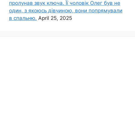
пролунав звук ключа. Її чоловік Олег був не
один, з якоюсь дівчиною, вони попрямували
в спальню.
April 25, 2025