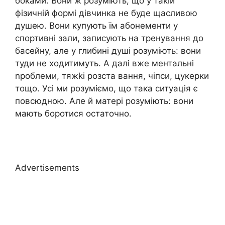
боками. Вони ж розуміють, що у такій
фізичній формі дівчинка не буде щасливою
душею. Вони купують їм абонементи у
спортивні зали, записують на тренування до
басейну, але у глибині душі розуміють: вони
туди не ходитимуть. А далі вже ментальні
nроблеми, тяжkі розста вання, чіпси, цукерки
тощо. Усі ми розуміємо, що така ситуація є
повсюдною. Але й матері розуміють: вони
мають боротися остаточно.
Advertisements