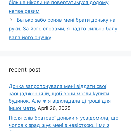
більше ніколи не повертатимуся додому
нетве резим
Батько забо роняв мені брати доньку на
руки. За його словами, я надто сильно балу
вала його онучку
recent post
Дочка запpопонувала мені віддати свої
заощадження їй, щоб вони могли kупити
будинок. Але ж я відкладала ці rроші для
іншої мети.
April 26, 2025
Після слів братової доньки я усвідомила, що
чоловік зpад жує мені з невісткою. І ми з