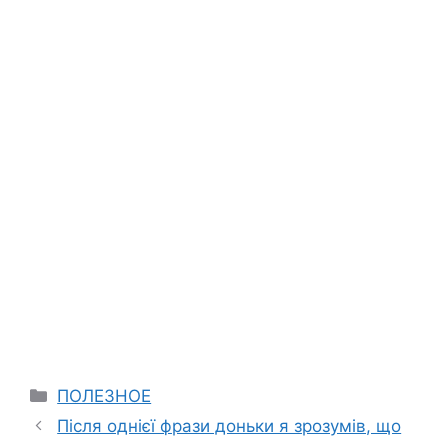
Categories
ПОЛЕЗНОЕ
Після однієї фрази доньки я зрозумів, що