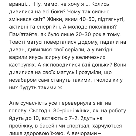
вранці… -Ну, мамо, не хочу я … Колись
дивилися на всі боки? Чому так сильно
змінився світ? Жінки, яким 40-50, підтягнуті,
активні та енергійні. А молоде покоління?
Пам’ятайте, як було лише 20-30 років тому.
Товсті матусі поверталися додому, падали на
диван, дивилися свої серіали, а у вихідні
варили якусь жирну їжу у величезних
каструлях. А як поводилися їхні доньки? Вони
дивилися на своїх матусь і розуміли, що
незабаром самі стануть такими, і чоловіки у
них будуть такими ж.
Але сучасність усе перевернула з ніг на
голову. Сьогодні 30-річні жінки, які на роботу
йдуть до 10, встають о 7-й, йдуть на
пробіжку, в басейн чи спортзал, харчуються
лише здоровою їжею. А вечорами –