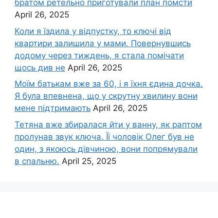
братом ретельно приготували план помсти
April 26, 2025
Коли я їздила у відпустку, то ключі від
квартири залишила у мами. Повернувшись
додому через тиждень, я стала помічати
щось див не
April 26, 2025
Моїм батькам вже за 60, і я їхня єдина дочка.
Я була впевнена, що у скрутну хвилину вони
мене підтримають
April 26, 2025
Тетяна вже збиралася йти у ванну, як раптом
пролунав звук ключа. Її чоловік Олег був не
один, з якоюсь дівчиною, вони попрямували
в спальню.
April 25, 2025