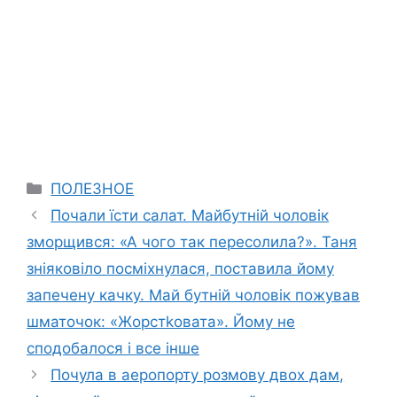
Categories
ПОЛЕЗНОЕ
Почали їсти салат. Майбутній чоловік
зморщився: «А чого так пересолила?». Таня
зніяковіло посміхнулася, поставила йому
запечену качку. Май бутній чоловік пожував
шматочок: «Жорстkовата». Йому не
сподобалося і все інше
Почула в аеропорту розмову двох дам,