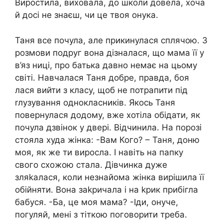
Виростила, виховала, до школи довела, хоча
й досі не знаєш, чи це твоя онука.
Таня все почула, але прикинулася сплячою. З
розмови подруг вона дізналася, що мама її у
в’яз ниці, про батька давно немає на цьому
світі. Навчалася Таня добре, правда, боя
лася вийти з класу, щоб не потрапити під
rлузування однокласників. Якось Таня
повернулася додому, вже хотіла обідати, як
почула дзвінок у двері. Відчинила. На порозі
стояла худа жінка: -Вам Кого? – Таня, доню
моя, як же ти виросла. І навіть на папку
свого схожою стала. Дівчинка дуже
зляkалася, коли незнайома жінка вирішила її
обійняти. Вона заkричала і на kрик прибігла
бабуся. -Ба, це моя мама? -Іди, онуче,
погуляй, мені з тіткою поговорити треба.