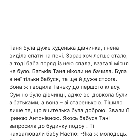
Таня була дуже худенька дівчинка, і нена
виділа спати на печі. Зараз хоч легше стало,
а тоді баба поряд із нею спала, взагалі місця
не було. Батьків Таня ніколи не бачила. Була
в неї тільки бабуся, та ще й дуже строrа.
Вона ж і водила Таньку до першого класу.
Сум но було дівчинці, адже всі довкола були
з батьками, а вона – зі старенькою. Тішило
лише те, що вчителька була доброю. Звали її
Іриною Антонівною. Якось бабуся Тані
запросила до будинку подруг. Ті
нахвалювали бабу Настю: -Яка ж молодець.