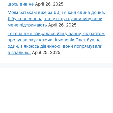
щось див не
April 26, 2025
Моїм батькам вже за 60, і я їхня єдина дочка.
Я була впевнена, що у скрутну хвилину вони
мене підтримають
April 26, 2025
Тетяна вже збиралася йти у ванну, як раптом
пролунав звук ключа. Її чоловік Олег був не
один, з якоюсь дівчиною, вони попрямували
в спальню.
April 25, 2025