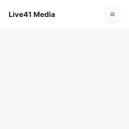
Skip
to
Live41 Media
Menu
content