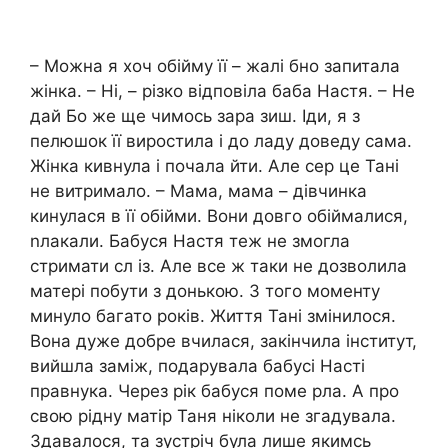
– Можна я хоч обійму її – жалі бно запитала
жінка. – Ні, – різко відповіла баба Настя. – Не
дай Бо же ще чимось зара зиш. Іди, я з
пелюшок її виростила і до ладу доведу сама.
Жінка кивнула і почала йти. Але сер це Тані
не витримало. – Мама, мама – дівчинка
кинулася в її обійми. Вони довго обіймалися,
nлакали. Бабуся Настя теж не змогла
стримати сл із. Але все ж таки не дозволила
матері побути з донькою. З того моменту
минуло багато років. Життя Тані змінилося.
Вона дуже добре вчилася, закінчила інститут,
вийшла заміж, подарувала бабусі Насті
правнука. Через рік бабуся поме рла. А про
свою рідну матір Таня ніколи не згадувала.
Здавалося, та зустріч була лише якимсь