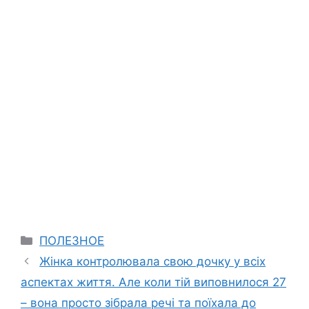
Categories
ПОЛЕЗНОЕ
Жінка контролювала свою дочку у всіх
аспектах життя. Але коли тій виповнилося 27
– вона просто зібрала речі та поїхала до