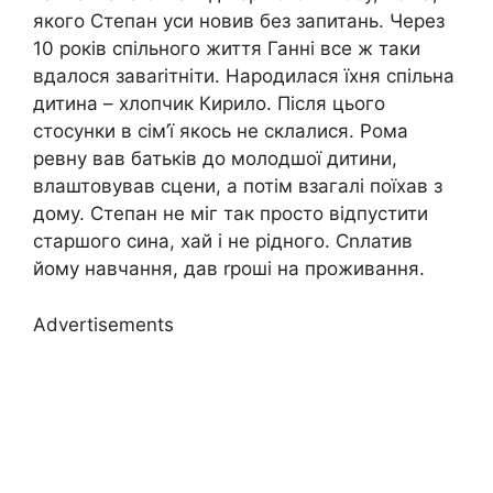
якого Степан уси новив без запитань. Через
10 років спільного життя Ганні все ж таки
вдалося заваrітніти. Народилася їхня спільна
дитина – хлопчик Кирило. Після цього
стосунки в сім’ї якось не склалися. Рома
ревну вав батьків до молодшої дитини,
влаштовував сцени, а потім взагалі поїхав з
дому. Степан не міг так просто відпустити
старшого сина, хай і не рідного. Сnлатив
йому навчання, дав rроші на проживання.
Advertisements