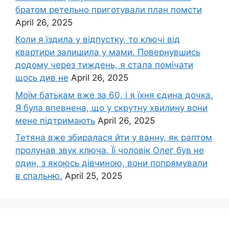
братом ретельно приготували план помсти
April 26, 2025
Коли я їздила у відпустку, то ключі від
квартири залишила у мами. Повернувшись
додому через тиждень, я стала помічати
щось див не
April 26, 2025
Моїм батькам вже за 60, і я їхня єдина дочка.
Я була впевнена, що у скрутну хвилину вони
мене підтримають
April 26, 2025
Тетяна вже збиралася йти у ванну, як раптом
пролунав звук ключа. Її чоловік Олег був не
один, з якоюсь дівчиною, вони попрямували
в спальню.
April 25, 2025