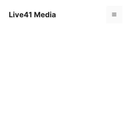
Skip
to
Live41 Media
Menu
content