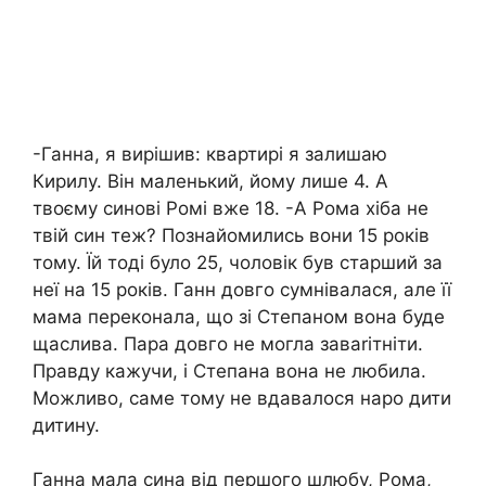
-Ганна, я вирішив: квартирі я залишаю
Кирилу. Він маленький, йому лише 4. А
твоєму синові Ромі вже 18. -А Рома хіба не
твій син теж? Познайомились вони 15 років
тому. Їй тоді було 25, чоловік був старший за
неї на 15 років. Ганн довго сумнівалася, але її
мама переконала, що зі Степаном вона буде
щаслива. Пара довго не могла заваrітніти.
Правду кажучи, і Степана вона не любила.
Можливо, саме тому не вдавалося наро дити
дитину.
Ганна мала сина від першого шлюбу, Рома,