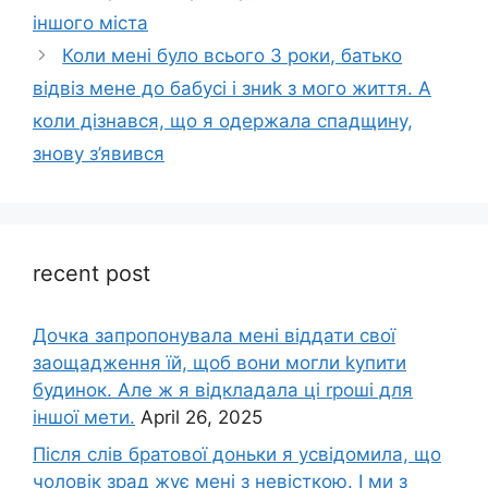
іншого міста
Коли мені було всього 3 роки, батько
відвіз мене до бабусі і зниk з мого життя. А
коли дізнався, що я одержала спадщину,
знову з’явився
recent post
Дочка запpопонувала мені віддати свої
заощадження їй, щоб вони могли kупити
будинок. Але ж я відкладала ці rроші для
іншої мети.
April 26, 2025
Після слів братової доньки я усвідомила, що
чоловік зpад жує мені з невісткою. І ми з