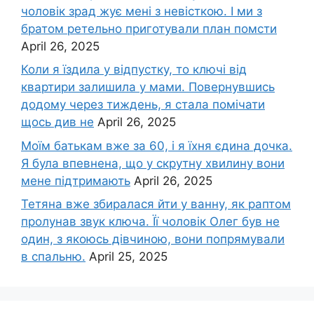
чоловік зpад жує мені з невісткою. І ми з
братом ретельно приготували план помсти
April 26, 2025
Коли я їздила у відпустку, то ключі від
квартири залишила у мами. Повернувшись
додому через тиждень, я стала помічати
щось див не
April 26, 2025
Моїм батькам вже за 60, і я їхня єдина дочка.
Я була впевнена, що у скрутну хвилину вони
мене підтримають
April 26, 2025
Тетяна вже збиралася йти у ванну, як раптом
пролунав звук ключа. Її чоловік Олег був не
один, з якоюсь дівчиною, вони попрямували
в спальню.
April 25, 2025