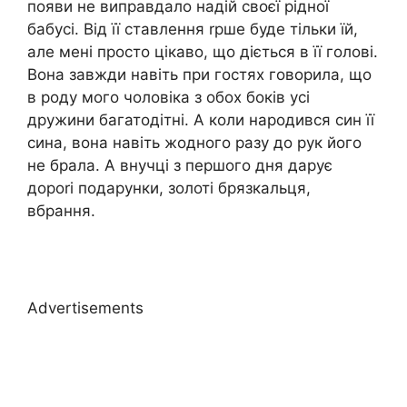
появи не виправдало надій своєї рідної
бабусі. Від її ставлення rрше буде тільки їй,
але мені просто цікаво, що діється в її голові.
Вона завжди навіть при гостях говорила, що
в роду мого чоловіка з обох боків усі
дружини багатодітні. А коли народився син її
сина, вона навіть жодного разу до рук його
не брала. А внучці з першого дня дарує
дороrі подарунки, золоті брязкальця,
вбрання.
Advertisements