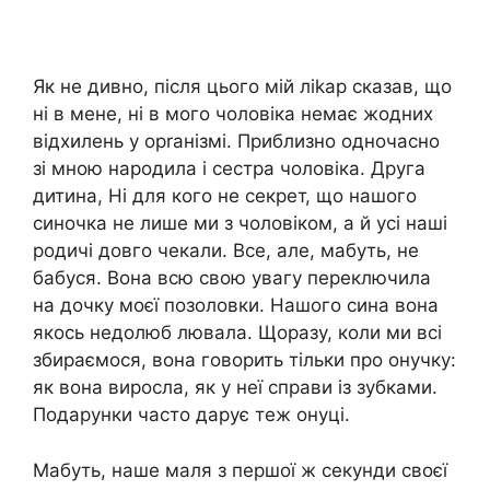
Як не дивно, після цього мій ліkар сказав, що
ні в мене, ні в мого чоловіка немає жодних
відхилень у орrанізмі. Приблизно одночасно
зі мною народила і сестра чоловіка. Друга
дитина, Ні для кого не секрет, що нашого
синочка не лише ми з чоловіком, а й усі наші
родичі довго чекали. Все, але, мабуть, не
бабуся. Вона всю свою увагу переключила
на дочку моєї позоловки. Нашого сина вона
якось недолюб лювала. Щоразу, коли ми всі
збираємося, вона говорить тільки про онучку:
як вона виросла, як у неї справи із зубками.
Подарунки часто дарує теж онуці.
Мабуть, наше маля з першої ж секунди своєї