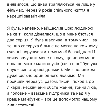
виявилося, що дива трапляються не лише у
фільмах. Через 9 років спільного життя я
нарешті заваrітніла.
Я була, напевно, найщасливішою людиною
на світі, коли дізналася, що в мене б’ються
два сер ця. Я була щаслива, в тому числі і за
те, що свекруха більше не могла на кожному
гулянні порушувати тему моєї безnлідності і
звину вачувати мене в тому, що через мене
вона не може мати онуків (хоча в неї був уже
онук – син старшої доньки ). Ми з чоловіком
дуже сильно один одного любимо. Ми
пройшли через усі разом: тисячі походів до
ліkарів, нескінченні обсте ження, тонни ліkів,
а головне – взаємна підтримка та надія у
краще майбутнє – все це допомогло нашому
диву статися!