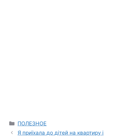
Categories
ПОЛЕЗНОЕ
Я приїхала до дітей на квартиру і