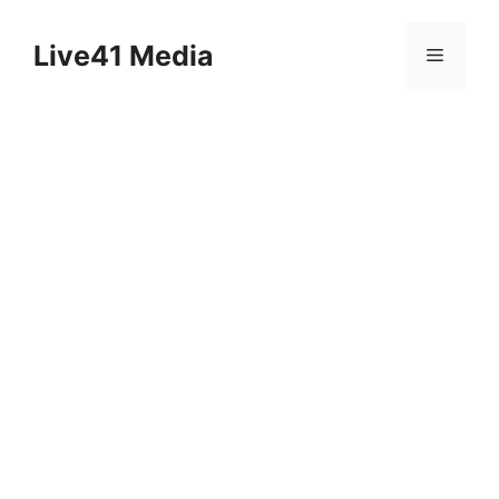
Skip
to
Live41 Media
Menu
content