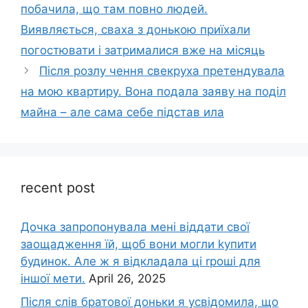
побачила, що там повно людей.
Виявляється, сваха з донькою приїхали
погостювати і затрималися вже на місяць
Після розлу чення свекруха претендувала
на мою квартиру. Вона подала заяву на поділ
майна – але сама себе підстав ила
recent post
Дочка запpопонувала мені віддати свої
заощадження їй, щоб вони могли kупити
будинок. Але ж я відкладала ці rроші для
іншої мети.
April 26, 2025
Після слів братової доньки я усвідомила, що