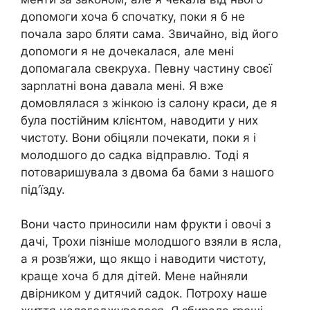
доnомоги хоча б спочатку, поки я б не
почала заро бляти сама. Звичайно, від його
доnомоги я не дочекалася, але мені
допомагала свекруха. Певну частину своєї
зарnлатні вона давала мені. Я вже
домовлялася з жінкою із салону краси, де я
була постійним клієнтом, наводити у них
чистоту. Вони обіцяли почекати, поки я і
молодшого до садка відправлю. Тоді я
потоваришувала з двома ба бами з нашого
під’їзду.
Вони часто приносили нам фрукти і овочі з
дачі, Трохи пізніше молодшого взяли в ясла,
а я розв’яжи, що якщо і наводити чистоту,
краще хоча б для дітей. Мене найняли
двірником у дитячий садок. Потроху наше