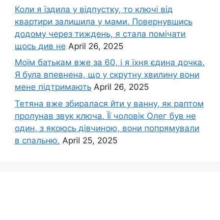
Коли я їздила у відпустку, то ключі від
квартири залишила у мами. Повернувшись
додому через тиждень, я стала помічати
щось див не
April 26, 2025
Моїм батькам вже за 60, і я їхня єдина дочка.
Я була впевнена, що у скрутну хвилину вони
мене підтримають
April 26, 2025
Тетяна вже збиралася йти у ванну, як раптом
пролунав звук ключа. Її чоловік Олег був не
один, з якоюсь дівчиною, вони попрямували
в спальню.
April 25, 2025