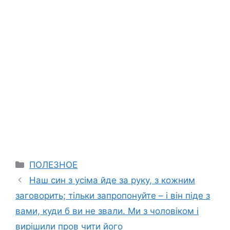
Categories
ПОЛЕЗНОЕ
Наш син з усіма йде за руку, з кожним
заговорить; тільки запропонуйте – і він піде з
вами, куди б ви не звали. Ми з чоловіком і
вирішили пров чити його