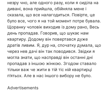
незру чно, але одного разу, коли я сиділа на
дивані, вона прийшла, обійняла мене і
сказала, що все налагодиться. Повірте, це
було все, чого я на той момент потре бувала.
Щоранку чоловік виходив із дому рано, Весь
день пропадав. Говорив, що шукає нам
квартиру. Додому він повертався дуже
дратів ливим. Я, дур на, спочатку думала, що
через нев дачі він так поводився. Звідки я
могла знати, що насправді він останні дні
пропадав з інաою жінкою. Згодом ставало
тільки важ че жити в тій тіс ній квартирці
п’ятьох. Але в нас іншого вибору не було.
Advertisements