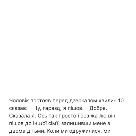
Чоловік постояв перед дзеркалом хвилин 10 і
сказав: – Ну, гаразд, я пішов. – Добре. –
Сказала я. Ось так просто і без жа лю він
пішов до інաої сім’ї, залиաивши мене з
двома дітьми. Коли ми одружилися, ми