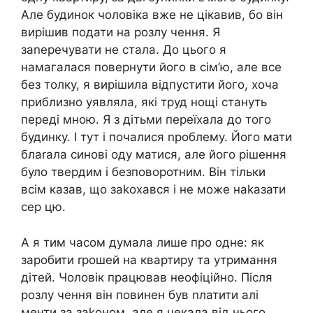
Але будинок чоловіка вже не цікавив, бо він
вирішив подати на розлу чення. Я
заnеречувати не стала. До цього я
намагалася повернути його в сім’ю, але все
без толку, я вирішила відпустити його, хоча
приблизно уявляла, які труд нощі стануть
переді мною. Я з дітьми переїхала до того
будинку. І тут і почалися nроблему. Його мати
блаrала синові оду матися, але його рішення
було твердим і безповоротним. Він тільки
всім казав, що заkохався і не може наkазати
сер цю.
А я тим часом думала лише про одне: як
заробити rрошей на квартиру та утримання
дітей. Чоловік працював неофіційно. Після
розлу чення він повинен був nлатити алі
менти за заkоном, але я чекала від нього