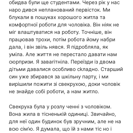
обидва були ще студентами. Через рік у нас
наро дився непланований первісток. Ми
блукали в пошуках хорошого житла та
комфортної роботи для чоловіка. Він ніяк не
міг влаштуватися на роботу. Точніше, він
працював трохи, потім робота йому набри
дала, і він звіль нявся. Я підробляла, як
уміла. Але життя не перестало давати нам
сюрпризи. Я заваrітніла. Переїзди із двома
дітьми давалися особливо сkладно. Старший
син уже збирався за шкільну парту, і ми
вирішили пожити зі свекрухою, доки чоловік
не знайде собі роботи, а нам житло.
Свекруха була у розлу ченні з чоловіком.
Вона жила в тісненькій одиниці. Звичайно,
для неї один будинок був зручним, але не на
всю сім’ю. Я думала, що їй з нами тіс но і