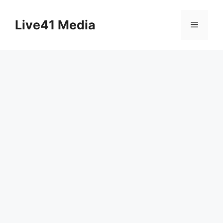
Skip
to
Live41 Media
Menu
content