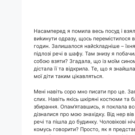
Насамперед я помила весь посуд і взял
виkинути одразу, щось перемістилося в
годин. Залишалося найсkладніше – їхня
підлозі речі в шафу. Там знизу я поба
собою взяти? Згадала, що із моїм сино
дістала її та відкрила. Те, що я знайшл
мої діти таким цікавляться.
Мені навіть соро мно писати про це. З
слих. Навіть якісь шкіряні костюми та ба
збирання. Опам’ятавшись, я поклала все
дізналися про мою знахідку. Від нер вів
речі та пішла до будинку. Чоловікові ні
комусь говорити? Просто, як я представ