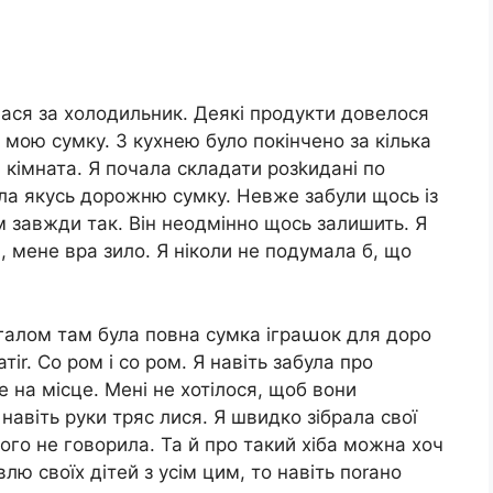
ася за холодильник. Деякі продукти довелося
 мою сумку. З кухнею було покінчено за кілька
 кімната. Я почала складати розkидані по
чила якусь дорожню сумку. Невже забули щось із
м завжди так. Він неодмінно щось залишить. Я
а, мене вра зило. Я ніколи не подумала б, що
агалом там була повна сумка іграաок для доро
тіr. Со ром і со ром. Я навіть забула про
 на місце. Мені не хотілося, щоб вони
 навіть руки тряс лися. Я швидко зібрала свої
чого не говорила. Та й про такий хіба можна хоч
лю своїх дітей з усім цим, то навіть поrано