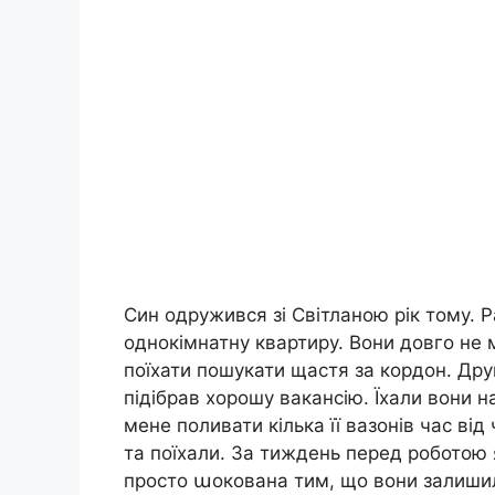
Син одружився зі Світланою рік тому.
однокімнатну квартиру. Вони довго не 
поїхати пошукати щастя за кордон. Дру
підібрав хорошу вакансію. Їхали вони н
мене поливати кілька її вазонів час від
та поїхали. За тиждень перед роботою я
просто աокована тим, що вони залишил