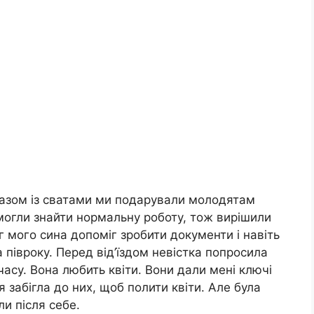
 Разом із сватами ми подарували молодятам
могли знайти нормальну роботу, тож вирішили
г мого сина допоміг зробити документи і навіть
а півроку. Перед від’їздом невістка попросила
 часу. Вона любить квіти. Вони дали мені ключі
 забігла до них, щоб полити квіти. Але була
и після себе.