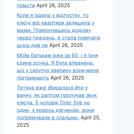
помсти
April 26, 2025
Коли я їздила у відпустку, то
ключі від квартири залишила у
мами. Повернувшись додому
через тиждень, я стала помічати
щось див не
April 26, 2025
Моїм батькам вже за 60, і я їхня
єдина дочка. Я була впевнена,
що у скрутну хвилину вони мене
підтримають
April 26, 2025
Тетяна вже збиралася йти у
ванну, як раптом пролунав звук
ключа. Її чоловік Олег був не
один, з якоюсь дівчиною, вони
попрямували в спальню.
April 25,
2025