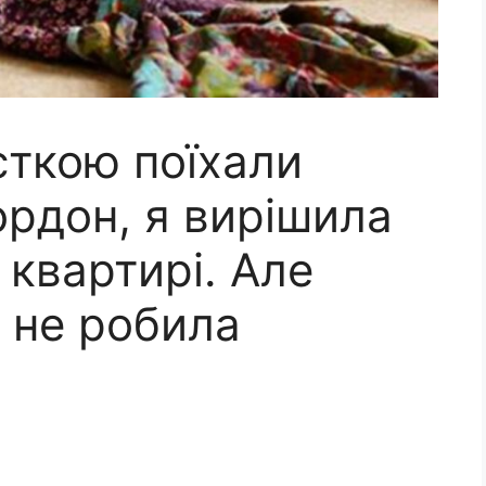
істкою поїхали
ордон, я вирішила
 квартирі. Але
 не робила