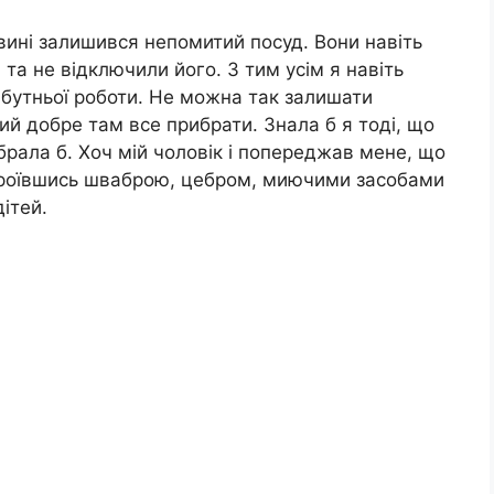
овині залишився непомитий посуд. Вони навіть
 та не відключили його. З тим усім я навіть
йбутньої роботи. Не можна так залишати
ний добре там все прибрати. Знала б я тоді, що
 брала б. Хоч мій чоловік і попереджав мене, що
Озброївшись шваброю, цебром, миючими засобами
ітей.