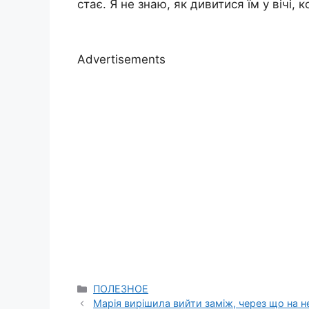
стає. Я не знаю, як дивитися їм у вічі,
Advertisements
Categories
ПОЛЕЗНОЕ
Марія вирішила вийти заміж, через що на неї