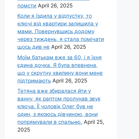
помсти
April 26, 2025
Коли я їздила у відпустку, то
ключі від квартири залишила у
мами. Повернувшись додому
через тиждень, я стала помічати
щось див не
April 26, 2025
Моїм батькам вже за 60, і я їхня
єдина дочка. Я була впевнена,
що у скрутну хвилину вони мене
підтримають
April 26, 2025
Тетяна вже збиралася йти у
ванну, як раптом пролунав звук
ключа. Її чоловік Олег був не
один, з якоюсь дівчиною, вони
попрямували в спальню.
April 25,
2025