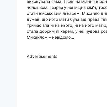
виховувала сама. Після навчання в од
чоловіком. І зараз у неї міцна сім’я, тр
стати військовим лі карем. Михайло див
думав, що його мати була від права тіл
тримає зла ні на нього, ні на його маті
стала добрим лі карем, у неї чудова ро
Михайлом – невідомо…
Advertisements