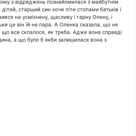
ному з відряджень познайомилася з майбутнім
оє дітей, старший син хоче піти стопами батьків і
ився на усміхнену, щасливу і гарну Олену, і
ьки це він їй не пара. А Оленка сказала, що не
р, що все склалося, як треба. Адже вона справді
дина, а що було б якби залишилася вона з