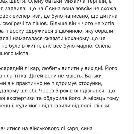
трах щастя. Олену батьки Михайла терпіли, а
 заявила, що на її сина вона зовсім не схожа.
овок експертизи, де було написано, що дитина
 свої речі та пішов. Більше він нічого не хотів
за півроку одружився з дівчиною, яку обрали
ала і намагалася сказати коханому що це
о, не було в житті, але все було марно. Олена
ншого міста.
середній лі кар, любить випити у вихідні. Його
ніла тітка. Дітей вони не мають. Батьки
ми він практично не підтримує стосунки,
далому шлюбі. Через 5 років він дізнався, що
ої експертизи та обдурила його. А місяць тому
нції, куди його відправили від полі клініки.
вчитися на військового лі каря, сина