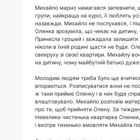
Михайло марно намагався запевнити, щ
групи, найкраща на курсі, її люблять усі
назавжди. Михайло не послухався, і піш
Оленка зрозуміла, що чекає на дитину,
Принесла грошей і зажадала залишити її
ніколи в їхній родині щастя не буде. О
свекруху зі своєї квартири. Михайлу во
на дитину, чому майбутній батько дуже 
Молодим людям треба було ще вчитися 
впораються. Розписуватися вони не пос
ж таки прийме Оленку і в них буде спра
влаштовувало. Михайло розповів матер
про те, щоб прийняти Олену. За тиждень
Невелика чистенька квартирка Оленки, що
і вкотре тихенько вмовляти Михайла п