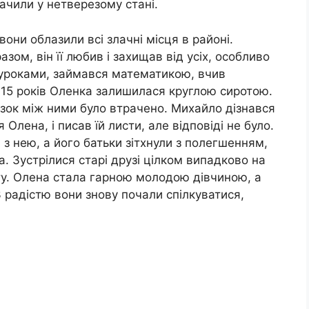
ачили у нетверезому стані.
вони облазили всі злачні місця в районі.
зом, він її любив і захищав від усіх, особливо
із уроками, займався математикою, вчив
 15 років Оленка залишилася круглою сиротою.
в’язок між ними було втрачено. Михайло дізнався
Олена, і писав їй листи, але відповіді не було.
я з нею, а його батьки зітхнули з полегшенням,
а. Зустрілися старі друзі цілком випадково на
ту. Олена стала гарною молодою дівчиною, а
радістю вони знову почали спілкуватися,