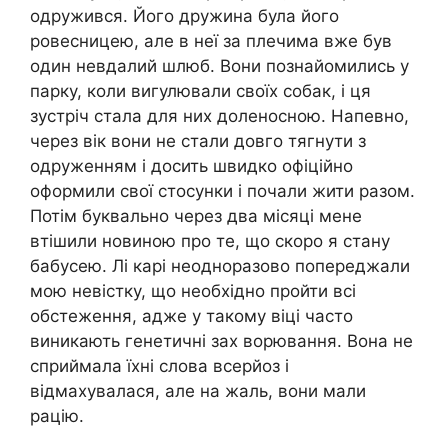
одружився. Його дружина була його
ровесницею, але в неї за плечима вже був
один невдалий шлюб. Вони познайомились у
парку, коли вигулювали своїх собак, і ця
зустріч стала для них доленосною. Напевно,
через вік вони не стали довго тягнути з
одруженням і досить швидко офіційно
оформили свої стосунки і почали жити разом.
Потім буквально через два місяці мене
втішили новиною про те, що скоро я стану
бабусею. Лі карі неодноразово попереджали
мою невістку, що необхідно пройти всі
обстеження, адже у такому віці часто
виникають генетичні зах ворювання. Вона не
сприймала їхні слова всерйоз і
відмахувалася, але на жаль, вони мали
рацію.