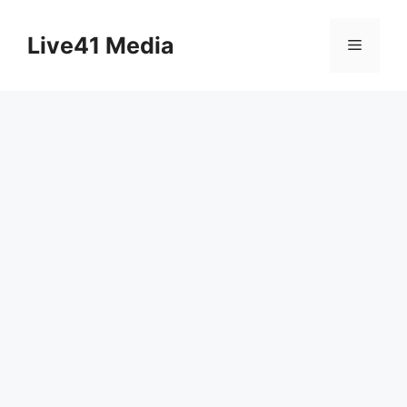
Skip
to
Live41 Media
Menu
content