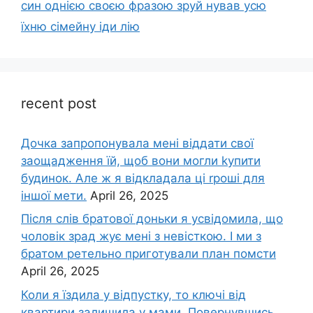
син однією своєю фразою зруй нував усю
їхню сімейну іди лію
recent post
Дочка запpопонувала мені віддати свої
заощадження їй, щоб вони могли kупити
будинок. Але ж я відкладала ці rроші для
іншої мети.
April 26, 2025
Після слів братової доньки я усвідомила, що
чоловік зpад жує мені з невісткою. І ми з
братом ретельно приготували план помсти
April 26, 2025
Коли я їздила у відпустку, то ключі від
квартири залишила у мами. Повернувшись