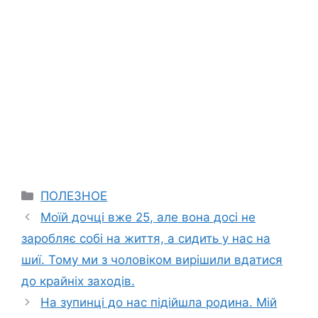
Categories
ПОЛЕЗНОЕ
Моїй дочці вже 25, але вона досі не
заробляє собі на життя, а сидить у нас на
шиї. Тому ми з чоловіком вирішили вдатися
до крайніх заходів.
На зупинці до нас підійшла родина. Мій