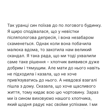
Так уранці син поїхав до по логового будинку.
Я щиро сподівалася, що у невістки
післяпологова депресія, і вона незабаром
схаменеться. Однак коли вона побачила
малюка вдома, то закотила нам великий
скандал. Я така рада, що ми тоді ухвалили
саме таке рішення – хлопчик виявився дуже
добрим і тямущим. Але мати до нього навіть
не підходила і казала, що не хоче
прив’язуватись до нього. А невдовзі взагалі
пішла з дому. Сказала, що хоче щасливого
життя, тому кидає всю цю чортовину. Зараз
ми із сином виховуємо нашого хлопчика,
який щодня радує нас своїми успіхами. І ми