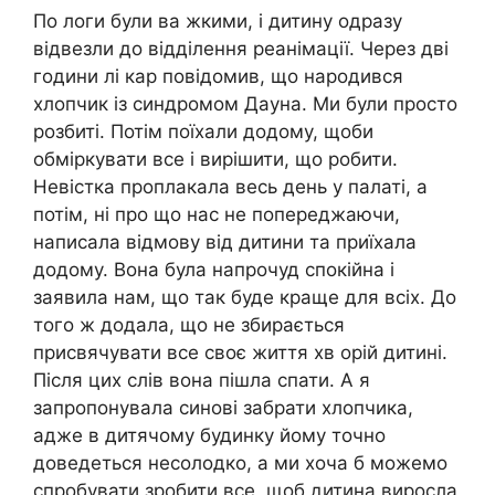
По логи були ва жкими, і дитину одразу
відвезли до відділення реанімації. Через дві
години лі кар повідомив, що народився
хлопчик із синдромом Дауна. Ми були просто
розбиті. Потім поїхали додому, щоби
обміркувати все і вирішити, що робити.
Невістка проплакала весь день у палаті, а
потім, ні про що нас не попереджаючи,
написала відмову від дитини та приїхала
додому. Вона була напрочуд спокійна і
заявила нам, що так буде краще для всіх. До
того ж додала, що не збирається
присвячувати все своє життя хв орій дитині.
Після цих слів вона пішла спати. А я
запропонувала синові забрати хлопчика,
адже в дитячому будинку йому точно
доведеться несолодко, а ми хоча б можемо
спробувати зробити все, щоб дитина виросла