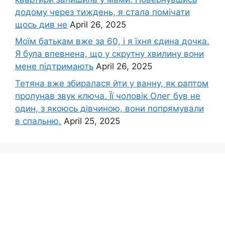
додому через тиждень, я стала помічати
щось див не
April 26, 2025
Моїм батькам вже за 60, і я їхня єдина дочка.
Я була впевнена, що у скрутну хвилину вони
мене підтримають
April 26, 2025
Тетяна вже збиралася йти у ванну, як раптом
пролунав звук ключа. Її чоловік Олег був не
один, з якоюсь дівчиною, вони попрямували
в спальню.
April 25, 2025