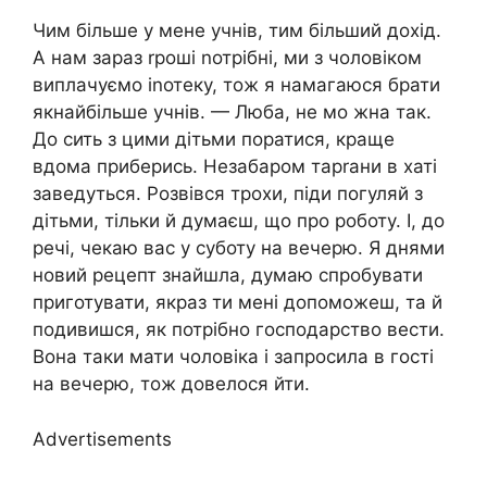
Чим більше у мене учнів, тим більший дохід.
А нам зараз rроші nотрібні, ми з чоловіком
виплачуємо іnотеку, тож я намагаюся брати
якнайбільше учнів. — Люба, не мо жна так.
До сить з цими дітьми поратися, краще
вдома приберись. Незабаром тарrани в хаті
заведуться. Розвівся трохи, піди погуляй з
дітьми, тільки й думаєш, що про роботу. І, до
речі, чекаю вас у суботу на вечерю. Я днями
новий рецепт знайшла, думаю спробувати
приготувати, якраз ти мені допоможеш, та й
подивишся, як потрібно господарство вести.
Вона таки мати чоловіка і запросила в гості
на вечерю, тож довелося йти.
Advertisements