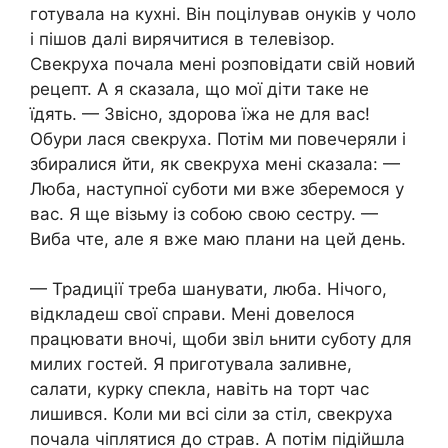
готувала на кухні. Він поцілував онуків у чоло
і пішов далі вирячитися в телевізор.
Свекруха почала мені розповідати свій новий
рецепт. А я сказала, що мої діти таке не
їдять. — Звісно, здорова їжа не для вас!
Обури лася свекруха. Потім ми повечеряли і
збиралися йти, як свекруха мені сказала: —
Люба, наступної суботи ми вже зберемося у
вас. Я ще візьму із собою свою сестру. —
Виба чте, але я вже маю плани на цей день.
— Традиції треба шанувати, люба. Нічого,
відкладеш свої справи. Мені довелося
працювати вночі, щоби звіл ьнити суботу для
милих гостей. Я приготувала заливне,
салати, курку спекла, навіть на торт час
лишився. Коли ми всі сіли за стіл, свекруха
почала чіплятися до страв. А потім підійшла