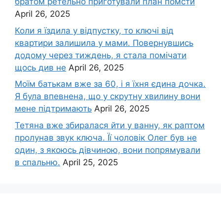
братом ретельно приготували план помсти
April 26, 2025
Коли я їздила у відпустку, то ключі від
квартири залишила у мами. Повернувшись
додому через тиждень, я стала помічати
щось див не
April 26, 2025
Моїм батькам вже за 60, і я їхня єдина дочка.
Я була впевнена, що у скрутну хвилину вони
мене підтримають
April 26, 2025
Тетяна вже збиралася йти у ванну, як раптом
пролунав звук ключа. Її чоловік Олег був не
один, з якоюсь дівчиною, вони попрямували
в спальню.
April 25, 2025