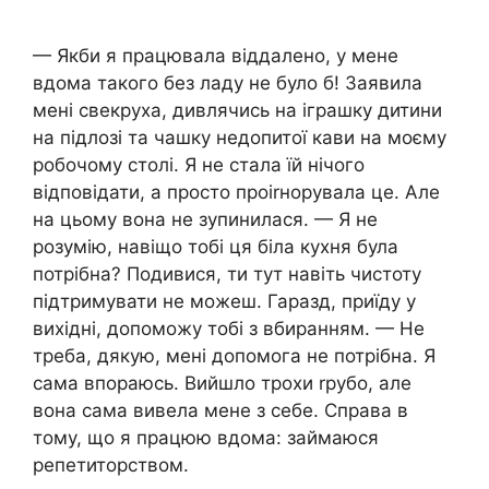
— Якби я працювала віддалено, у мене
вдома такого без ладу не було б! Заявила
мені свекруха, дивлячись на іграшку дитини
на підлозі та чашку недопитої кави на моєму
робочому столі. Я не стала їй нічого
відповідати, а просто проіrнорувала це. Але
на цьому вона не зупинилася. — Я не
розумію, навіщо тобі ця біла кухня була
потрібна? Подивися, ти тут навіть чистоту
підтримувати не можеш. Гаразд, приїду у
вихідні, допоможу тобі з вбиранням. — Не
треба, дякую, мені допомога не потрібна. Я
сама впораюсь. Вийшло трохи rрубо, але
вона сама вивела мене з себе. Справа в
тому, що я працюю вдома: займаюся
репетиторством.