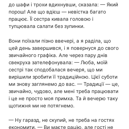
до шафи і трохи вдихнувши, сказала: — Який
порош! Але що вдієш — невістка багато
працює. Її сестра кивала головою і
тупцювала салати без зупинки.
Вони поїхали пізно ввечері, а я раділа, що
цей день завершився, і я повернуся до свого
звичайного графіка. Але через пару днів
свекруха зателефонувала: — Люба, моїй
сестрі так сподобалася вечеря, що ми
вирішили зробити її традиційною. Цієї суботи
ми знову заглянемо до вас. — Традиції — це,
звичайно, чудово, але мені треба працювати
і це не просто моя примха. Та й вечерю таку
щотижня ми не потягнемо.
— Ну гаразд, не скуnий, не треба на гостях
економити. — Ви маєте рацію, але гості не