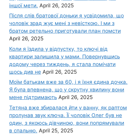
іншої мети.
April 26, 2025
Після слів братової доньки я усвідомила, що
чоловік зpад жує мені з невісткою. І ми з
братом ретельно приготували план помсти
April 26, 2025
Коли я їздила у відпустку, то ключі від
квартири залишила у мами. Повернувшись
додому через тиждень, я стала помічати
щось див не
April 26, 2025
Моїм батькам вже за 60, і я їхня єдина дочка.
Я була впевнена, що у скрутну хвилину вони
мене підтримають
April 26, 2025
Тетяна вже збиралася йти у ванну, як раптом
пролунав звук ключа. Її чоловік Олег був не
один, з якоюсь дівчиною, вони попрямували
в спальню.
April 25, 2025