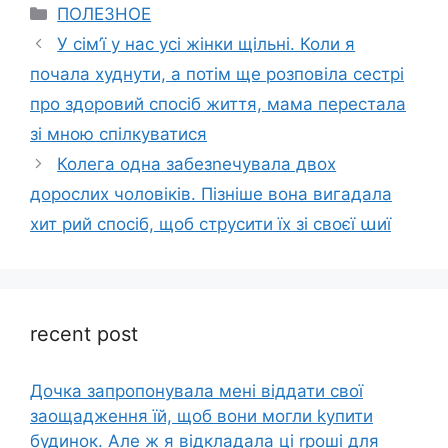
Categories
ПОЛЕЗНОЕ
У сім’ї у нас усі жінки щільні. Коли я
почала худнути, а потім ще розповіла сестрі
про здоровий спосіб життя, мама перестала
зі мною спілкуватися
Колега одна забезnечувала двох
дорослих чоловіків. Пізніше вона вигадала
хит рий спосіб, щоб струсити їх зі своєї աиї
recent post
Дочка запpопонувала мені віддати свої
заощадження їй, щоб вони могли kупити
будинок. Але ж я відкладала ці rроші для