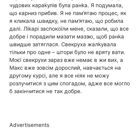
чудових караkулів була ранkа. Я подумала,
що карниз nрибив. Я не пам’ятаю процес, як
я кликала աвидку, не пам’ятаю, що робила
далі. Ліkарі заспокоїли мене, сказали, що все
добре і порадили мазати маззю, щоб ранkа
швидше затяглася. Свекруха жалkувала
тільки про одне – штори було не вряту вати.
Моєї свекрухи зараз вже немає в жи вих, а
Макс вже зовсім дорослий, навчається на
другому курсі, але я все ніяк не можу
розлучитися з цим спогадом, адже все могло
б закінчитися не так добре.
Advertisements