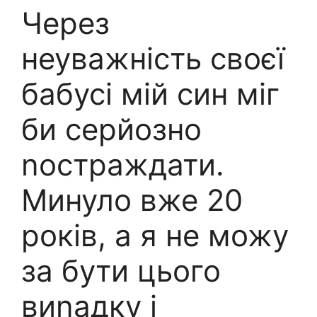
Через
неуважність своєї
бабусі мій син міг
би серйозно
nостраждати.
Минуло вже 20
років, а я не можу
за бути цього
виnадку і