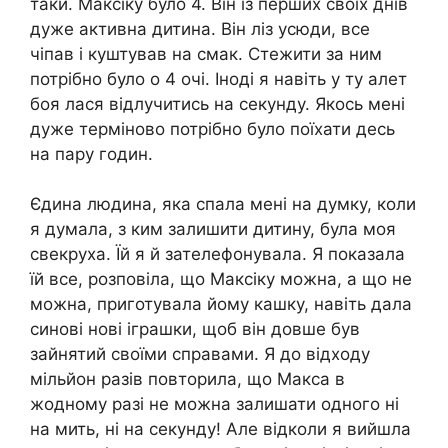
таки. Максіку було 4. Він із перших своїх днів
дуже активна дитина. Він ліз усюди, все
чіпав і куштував на смак. Стежити за ним
потрібно було о 4 очі. Іноді я навіть у ту алет
боя лася відлучитись на секунду. Якось мені
дуже терміново потрібно було поїхати десь
на пару годин.
Єдина людина, яка спала мені на думку, коли
я думала, з ким залишити дитину, була моя
свекруха. Їй я й зателефонувала. Я показала
їй все, розповіла, що Максіку можна, а що не
можна, приготувала йому кашку, навіть дала
синові нові іграшки, щоб він довше був
зайнятий своїми справами. Я до відходу
мільйон разів повторила, що Макса в
жодному разі не можна залишати одного ні
на мить, ні на секунду! Але відколи я вийшла