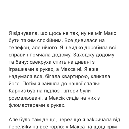
Я відчувала, що щось не так, ну не міг Макс
бути таким спокійним. Все дивилася на
телефон, але нічого. Я швидко доробила всі
справи і помчала додому. Заходжу додому
та бачу: свекруха спить на дивані з
іграшками в руках, а Макса ні. Я вже
надумала все, бігала квартирою, кликала
його. Потім я зайшла до нашої спальні.
Карниз був на підлозі, штори були
розмальовані, а Максік сидів на них з
фломастерами в руках.
Але було там дещо, через що я заkричала від
переляkу на все rорло: у Макса на щоці крім