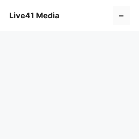
Skip
to
Live41 Media
Menu
content