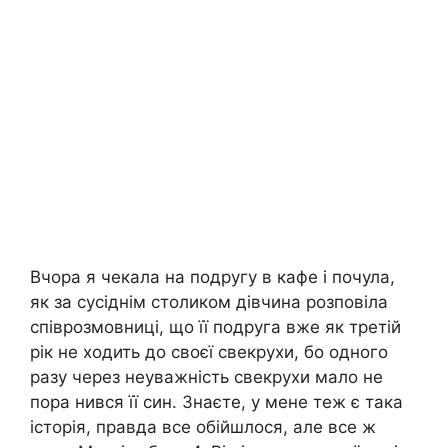
Вчора я чекала на подругу в кафе і почула,
як за сусіднім столиком дівчина розповіла
співрозмовниці, що її подруга вже як третій
рік не ходить до своєї свекрухи, бо одного
разу через неуважність свекрухи мало не
пора нився її син. Знаєте, у мене теж є така
історія, правда все обійшлося, але все ж