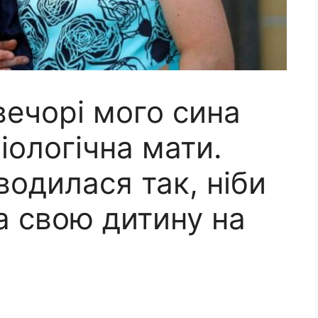
вечорі мого сина
іологічна мати.
водилася так, ніби
а свою дитину на