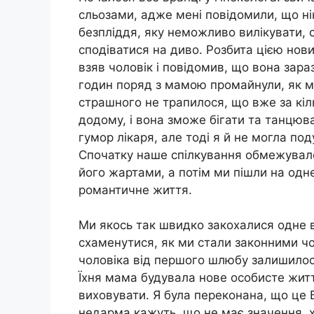
сльозами, адже мені повідомили, що ні
безпліддя, яку неможливо вилікувати, 
сподіватися на диво. Розбита цією нов
взяв чоловік і повідомив, що вона зараз
годин поряд з мамою промайнули, як ми
страшного не трапилося, що вже за кі
додому, і вона зможе бігати та танцюва
гумор лікаря, але тоді я й не могла по
Спочатку наше спілкування обмежувал
його жартами, а потім ми пішли на одн
романтичне життя.
Ми якось так швидко закохалися одне в 
схаменутися, як ми стали законними ч
чоловіка від першого шлюбу залишилос
Їхня мама будувала нове особисте життя,
виховувати. Я була переконана, що це
недарма кажуть, що не має значення, 