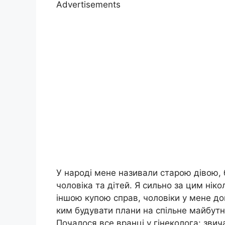
Advertisements
У народі мене називали старою дівою, б
чоловіка та дітей. Я сильно за цим нік
іншою купою справ, чоловіки у мене до
ким будувати плани на спільне майбутн
Почалося все вранці у гінеколога: зви