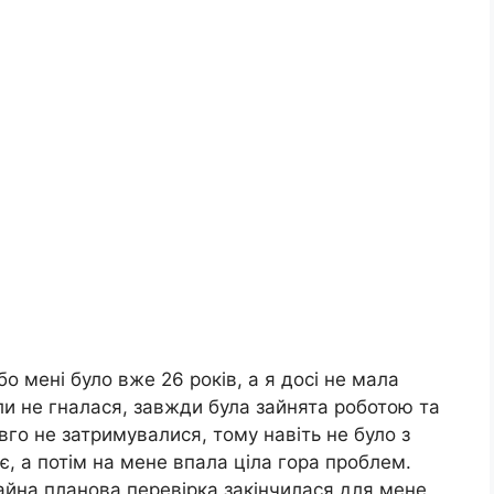
о мені було вже 26 років, а я досі не мала
оли не гналася, завжди була зайнята роботою та
вго не затримувалися, тому навіть не було з
є, а потім на мене впала ціла гора проблем.
чайна планова перевірка закінчилася для мене