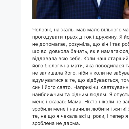
Чоловік, на жаль, мав мало вільного ча
прогодувати трьох діток і дружину. Я й
не допомагає, розуміла, що він і так ро
що всі довкола бачать, як я намагаюся, 
віддавала всю себе. Коли наш старший 
його біологічна мати, яка поводилася та
не залишала його, ніби ніколи не забу
вдумуватися в те, що відбувається, то
син і його свято. Наприкінці святкуван
найближчим та рідним людям. Я опусти
мене і сказав: Мама. Ніхто ніколи не з
зробили мене і навчили любити і жити!
те, на що я чекала всі ці роки, і тепер
зроблена не дарма.