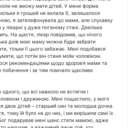
коли не зможу мати дітей. У мене форма
скільки я грошей не вклала б, залишалося
иною, я зателефонувала до мами, але слухавку
 у лікарні у дуже поганому стані. Декілька
ть. На щастя, лікар повідомив, що нічого
лька днів мою маму можна буде забрати
ти, тільки її цього забажає. Мені подобався
думати, що потім він стане моїм чоловіком.
ося рекомендаціями щодо здоров’я мами та
е побачення і за тим помчало щасливе
одного, що всі навколо не встигли і
оловіком і дружиною. Мені пощастило, у мого
я двоє дітей – старший син та молодша дочка.
 тому їй було не до них, і ми вирішили самі їх
 Бог подарував мені шанс стати мамою, адже
хто народив, а важливий лише той, хто