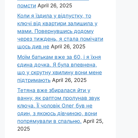
помсти
April 26, 2025
Коли я їздила у відпустку, то
ключі від квартири залишила у
мами. Повернувшись додому
через тиждень, я стала помічати
щось див не
April 26, 2025
Моїм батькам вже за 60, і я їхня
єдина дочка. Я була впевнена,
що у скрутну хвилину вони мене
підтримають
April 26, 2025
Тетяна вже збиралася йти у
ванну, як раптом пролунав звук
ключа. Її чоловік Олег був не
один, з якоюсь дівчиною, вони
попрямували в спальню.
April 25,
2025