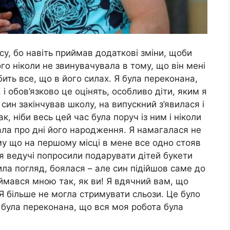
су, бо навіть приймав додаткові зміни, щоби
ого ніколи не звинувачувала в тому, що він мені
бить все, що в його силах. Я була переконана,
і обов’язково це оцінять, особливо діти, яким я
син закінчував школу, на випускний з’явилася і
к, ніби весь цей час була поруч із ним і ніколи
вала про дні його народження. Я намагалася не
му що на першому місці в мене все одно стояв
ня ведучі попросили подарувати дітей букети
ла погляд, боялася – але син підійшов саме до
аймався мною так, як ви! Я вдячний вам, що
 Я більше не могла стримувати сльози. Це було
 я була переконана, що вся моя робота була