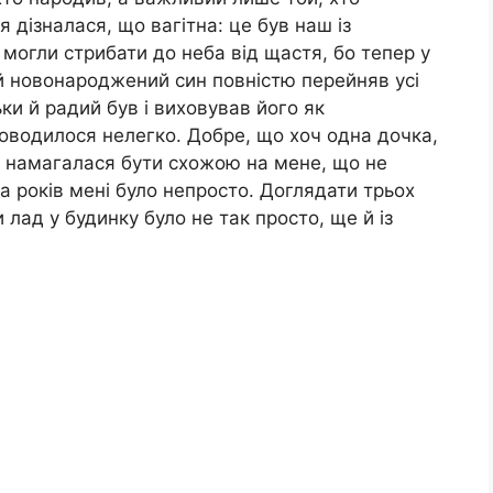
я дізналася, що вагітна: це був наш із
 могли стрибати до неба від щастя, бо тепер у
й новонароджений син повністю перейняв усі
ьки й радий був і виховував його як
оводилося нелегко. Добре, що хоч одна дочка,
, намагалася бути схожою на мене, що не
а років мені було непросто. Доглядати трьох
и лад у будинку було не так просто, ще й із