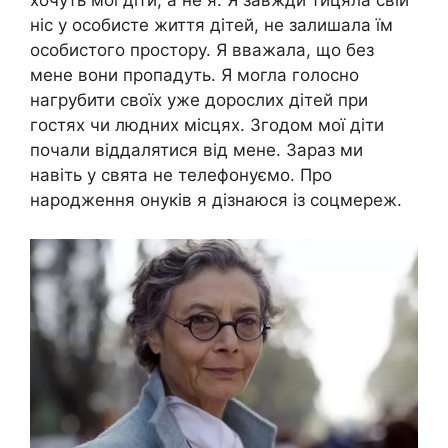
хочуть мої діти, а не я. Я завжди тицяла свій
ніс у особисте життя дітей, не залишала їм
особистого простору. Я вважала, що без
мене вони пропадуть. Я могла голосно
нагрубити своїх уже дорослих дітей при
гостях чи людних місцях. Згодом мої діти
почали віддалятися від мене. Зараз ми
навіть у свята не телефонуємо. Про
народження онуків я дізнаюся із соцмереж.