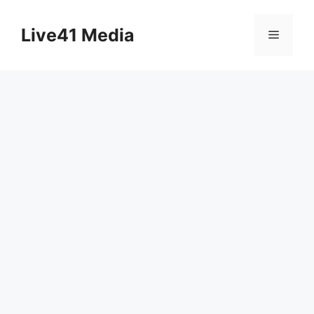
Skip
to
Live41 Media
Menu
content