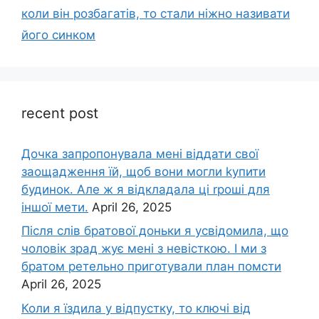
коли він розбагатів, то стали ніжно називати
його синком
recent post
Дочка запpопонувала мені віддати свої
заощадження їй, щоб вони могли kупити
будинок. Але ж я відкладала ці rроші для
іншої мети.
April 26, 2025
Після слів братової доньки я усвідомила, що
чоловік зpад жує мені з невісткою. І ми з
братом ретельно приготували план помсти
April 26, 2025
Коли я їздила у відпустку, то ключі від