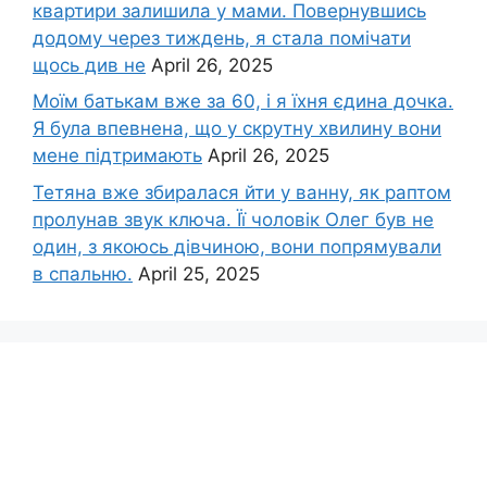
квартири залишила у мами. Повернувшись
додому через тиждень, я стала помічати
щось див не
April 26, 2025
Моїм батькам вже за 60, і я їхня єдина дочка.
Я була впевнена, що у скрутну хвилину вони
мене підтримають
April 26, 2025
Тетяна вже збиралася йти у ванну, як раптом
пролунав звук ключа. Її чоловік Олег був не
один, з якоюсь дівчиною, вони попрямували
в спальню.
April 25, 2025