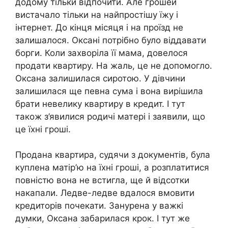
додому тільки відпочити. Але грошей
вистачало тільки на найпростішу їжу і
інтернет. До кінця місяця і на проїзд не
залишалося. Оксані потрібно було віддавати
борги. Коли захворіла її мама, довелося
продати квартиру. На жаль, це не допомогло.
Оксана залишилася сиротою. У дівчини
залишилася ще певна сума і вона вирішила
брати невелику квартиру в кредит. І тут
також з’явилися родичі матері і заявили, що
це їхні гроші.
Продана квартира, судячи з документів, була
куплена матір’ю на їхні гроші, а розплатитися
повністю вона не встигла, ще й відсотки
накапали. Ледве-ледве вдалося вмовити
кредиторів почекати. Занурена у важкі
думки, Оксана забарилася крок. І тут же