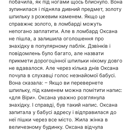
побачила, як під ногами щось блиснуло. Вона
зупинилася і підняла дивний предмет, золоту
шпильку з рожевим каменем. Якщо це
справжнє золото, в ломбарді можуть
непогано заплатити. Але в ломбард Оксана
не пішла, а залишила оголошення про
знахідку в популярному паблік. Дзвінків і
повідомлень було багато, але назвати
прикмети дорогоцінної шпильки нікому довго
не вдавалося. Але через кілька днів Оксана
почула в слухавці голос незнайомої бабусі.
Вона сказала: – Якщо ви перевернете
шпильку, під каменем можна помітити напис:
«для Віри». Оксана уважно розглянула
знахідку. І справді, був такий напис. Оксана
запитала у бабусі адресу і відправилася до
неї пішки через все місто. Жила жінка в
величезному будинку. Оксана відчула