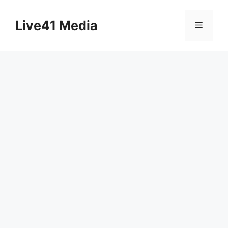
Skip
to
Live41 Media
Menu
content