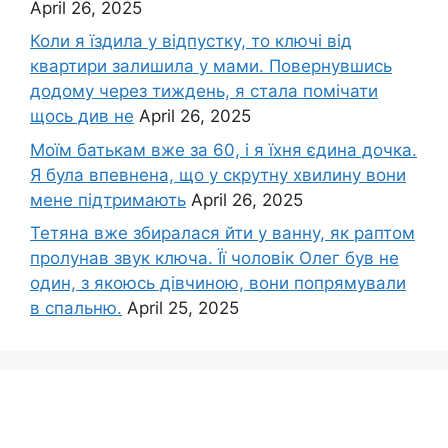
April 26, 2025
Коли я їздила у відпустку, то ключі від
квартири залишила у мами. Повернувшись
додому через тиждень, я стала помічати
щось див не
April 26, 2025
Моїм батькам вже за 60, і я їхня єдина дочка.
Я була впевнена, що у скрутну хвилину вони
мене підтримають
April 26, 2025
Тетяна вже збиралася йти у ванну, як раптом
пролунав звук ключа. Її чоловік Олег був не
один, з якоюсь дівчиною, вони попрямували
в спальню.
April 25, 2025