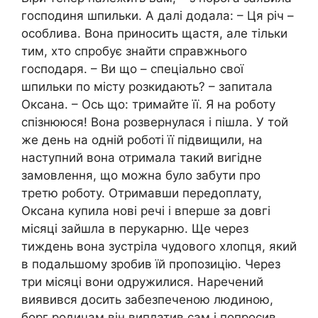
господиня шпильки. А далі додала: – Ця річ –
особлива. Вона приносить щастя, але тільки
тим, хто спробує знайти справжнього
господаря. – Ви що – спеціально свої
шпильки по місту розкидають? – запитала
Оксана. – Ось що: тримайте її. Я на роботу
спізнююся! Вона розвернулася і пішла. У той
же день на одній роботі її підвищили, на
наступний вона отримала такий вигідне
замовлення, що можна було забути про
третю роботу. Отримавши передоплату,
Оксана купила нові речі і вперше за довгі
місяці зайшла в перукарню. Ще через
тиждень вона зустріла чудового хлопця, який
в подальшому зробив їй пропозицію. Через
три місяці вони одружилися. Наречений
виявився досить забезпеченою людиною,
борг родичам він виплатив сам і попросив