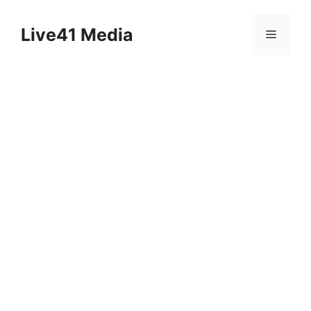
Skip
to
Live41 Media
Menu
content