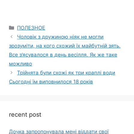
Categories
ПОЛЕЗНОЕ
Чоловік з дружиною ніяк не могли
зрозуміти, на кого схожий їх майбутній зять.
Все з’ясувалося в день весілля. Як же таке
можливо
Трійнята були схожі як три краплі води
Сьогодні їм виповнилося 18 років
recent post
Дочка запpопонувала мені віддати свої