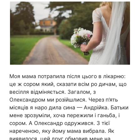
Моя мама потрапила після цього в лікарню:
це ж сором який, сказати всім ро дичам, що
весілля відміняється. Загалом, з
Олександром ми розійшлися. Через п’ять
місяців я наро дила сина — Андрійка. Батьки
мене зрозуміли, хоча пережили і ганьба, і
сором. А Олександр одружився. З тієї
нареченою, яку йому мама вибрала. Як
виявилося, цей друг обмовив мене на