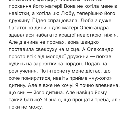
прохання його матері! Вона не хотіла мене в
невістки, а хотіла цю Любу, теперішню його
дружину. Її ідея спрацювала. Люба з дуже
багатої ро дини, і для матері Олександра
здавалася набагато кращої невісткою, ніж я.
Але дівчина не промах, вона швидко
поставила свекруху на місце. А Олександр
просто втік від молодої дружини — поїхав
кудись на заробітки за кордон. Подав на
розлучення. По інтернету мене дістає, що
хоче помиритися, навіть прийме «чужого»
дитину. Але я вже не хочу! Я точно впевнена,
що син — його дитина. Але навіщо йому
такий батько? Я знаю, що прощати треба, але
поки не можу.