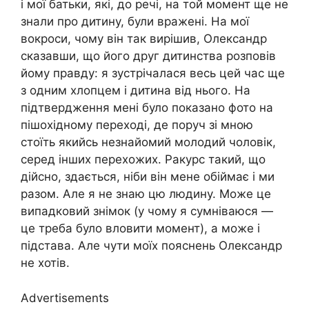
і мої батьки, які, до речі, на той момент ще не
знали про дитину, були вражені. На мої
вокроси, чому він так вирішив, Олександр
сказавши, що його друг дитинства розповів
йому правду: я зустрічалася весь цей час ще
з одним хлопцем і дитина від нього. На
підтвердження мені було показано фото на
пішохідному переході, де поруч зі мною
стоїть якийсь незнайомий молодий чоловік,
серед інших перехожих. Ракурс такий, що
дійсно, здається, ніби він мене обіймає і ми
разом. Але я не знаю цю людину. Може це
випадковий знімок (у чому я сумніваюся —
це треба було вловити момент), а може і
підстава. Але чути моїх пояснень Олександр
не хотів.
Advertisements