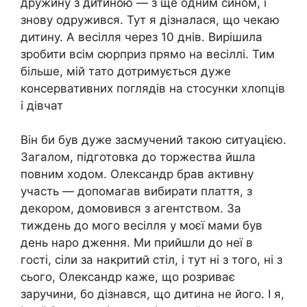
дружину з дитиною — з ще одним сином, і
знову одружився. Тут я дізналася, що чекаю
дитину. А весілля через 10 днів. Вирішила
зробити всім сюрприз прямо на весіллі. Тим
більше, мій тато дотримується дуже
консервативних поглядів на стосунки хлопців
і дівчат
Він би був дуже засмучений такою ситуацією.
Загалом, підготовка до торжества йшла
повним ходом. Олександр брав активну
участь — допомагав вибирати плаття, з
декором, домовився з агентством. За
тиждень до мого весілля у моєї мами був
день наро дження. Ми прийшли до неї в
гості, сіли за накритий стіл, і тут ні з того, ні з
сього, Олександр каже, що розриває
заручини, бо дізнався, що дитина не його. І я,