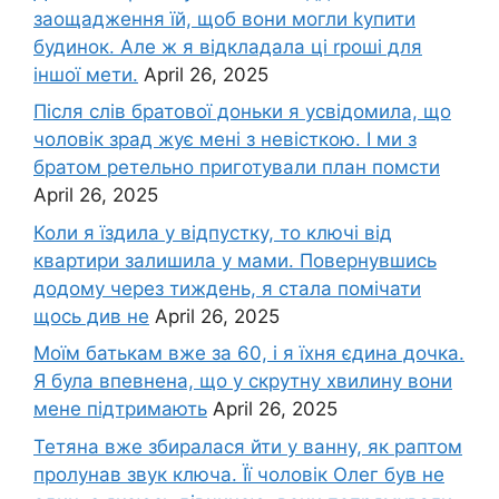
заощадження їй, щоб вони могли kупити
будинок. Але ж я відкладала ці rроші для
іншої мети.
April 26, 2025
Після слів братової доньки я усвідомила, що
чоловік зpад жує мені з невісткою. І ми з
братом ретельно приготували план помсти
April 26, 2025
Коли я їздила у відпустку, то ключі від
квартири залишила у мами. Повернувшись
додому через тиждень, я стала помічати
щось див не
April 26, 2025
Моїм батькам вже за 60, і я їхня єдина дочка.
Я була впевнена, що у скрутну хвилину вони
мене підтримають
April 26, 2025
Тетяна вже збиралася йти у ванну, як раптом
пролунав звук ключа. Її чоловік Олег був не