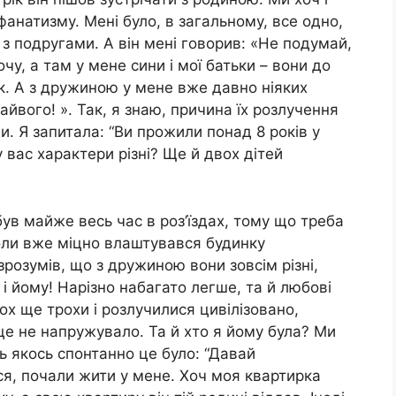
 фанатизму. Мені було, в загальному, все одно,
 з подругами. А він мені говорив: «Не подумай,
очу, а там у мене сини і мої батьки – вони до
к. А з дружиною у мене вже давно ніяких
айвого! ». Так, я знаю, причина їх розлучення
. Я запитала: “Ви прожили понад 8 років у
 вас характери різні? Ще й двох дітей
 був майже весь час в роз’їздах, тому що треба
коли вже міцно влаштувався будинку
розумів, що з дружиною вони зовсім різні,
 і йому! Нарізно набагато легше, та й любові
х ще трохи і розлучилися цивілізовано,
е не напружувало. Та й хто я йому була? Ми
ть якось спонтанно це було: “Давай
ися, почали жити у мене. Хоч моя квартирка