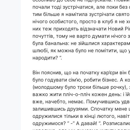
почали тоді зустрічатися, але поки без
тим більше я намітила зустрічати свято
нічого особистого, просто в клуб я не х
них теж приходять відзначати Новий Рі
почуттів, тому не варто думати нічого з
була банальна: не зійшлися характерами
шлюбі, як можна було не помітити, що у
народити? ”.
Він пояснив, що на початку кар’єри він
було годувати сім’ю, робити бізнес. А 
(молодшому було трохи більше рочку), з
важко жити пліч-о-пліч кожен день: і їй
вже, начебто, немає. Помучившись удво
залишившись друзями. Спочатку мене ц
одружилися тільки в кінці лютого, наві
одружимося? ” -” А давай! “. Розписал