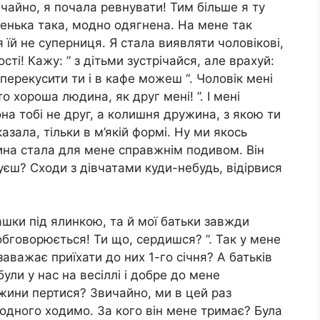
вичайно, я почала ревнувати! Тим більше я ту
ненька така, модно одягнена. На мене так
 їй не суперниця. Я стала виявляти чоловікові,
сті! Кажу: ” з дітьми зустрічайся, але врахуй:
 перекусити ти і в кафе можеш “. Чоловік мені
 хороша людина, як друг мені! ”. І мені
на тобі не друг, а колишня дружина, з якою ти
азала, тільки в м’якій формі. Ну ми якось
ина стала для мене справжнім подивом. Він
уєш? Сходи з дівчатами куди-небудь, відірвися
ашки під ялинкою, та й мої батьки завжди
обговорюється! Ти що, сердишся? ”. Так у мене
аважає приїхати до них 1-го січня? А батьків
були у нас на весіллі і добре до мене
жини пертися? Звичайно, ми в цей раз
 одного ходимо. За кого він мене тримає? Була