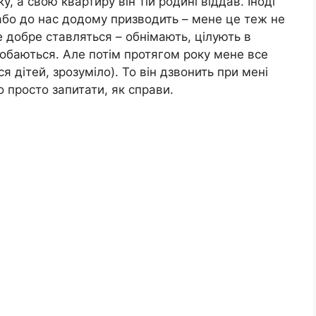
, а свою квартиру він тій родині віддав. Іноді
 або до нас додому призводить – мене це теж не
 добре ставляться – обнімають, цілують в
одобаються. Але потім протягом року мене все
я дітей, зрозуміло). То він дзвонить при мені
 просто запитати, як справи.