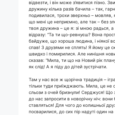
відвезти, і він може з’явитися пізно. З
дружину кілька разів бачила – так, гар
подивилася, трохи зверхньо – мовляв, я
що мені це неприємно, але так – без зло
твоя дружина – це я: зі мною радься, а
відразу: “Та ти що-ревнуєш? Вона просто
байдуже, що хороша людина, і ніякої во
спав! З друзями не сплять! Я йому це ск
швидко і помирилися. Але нинішня нов
сказав: “Мила, ти що на Новий рік план
як слід! А я піду до дітей зустрічати.
Там у нас все ж щорічна традиція – ігр
тільки туди приїжджають. Мила, це не 
сльози з очей бризнули! Серджуся! Що з
до нас запросити в новорічну ніч: вони 
ставляться! Для чого до колишньої дру
посварилися, до сих пір надуті один на