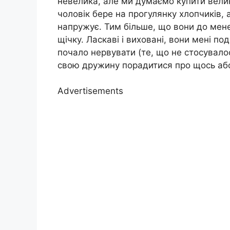
невелика, але ми думаємо купити велику
чоловік бере на прогулянку хлопчиків,
напружує. Тим більше, що вони до мене
щічку. Ласкаві і виховані, вони мені п
почало нервувати (те, що не стосувалос
свою дружину порадитися про щось або
Advertisements