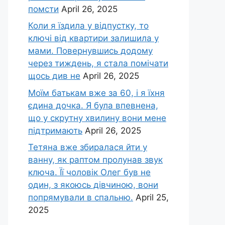
помсти
April 26, 2025
Коли я їздила у відпустку, то
ключі від квартири залишила у
мами. Повернувшись додому
через тиждень, я стала помічати
щось див не
April 26, 2025
Моїм батькам вже за 60, і я їхня
єдина дочка. Я була впевнена,
що у скрутну хвилину вони мене
підтримають
April 26, 2025
Тетяна вже збиралася йти у
ванну, як раптом пролунав звук
ключа. Її чоловік Олег був не
один, з якоюсь дівчиною, вони
попрямували в спальню.
April 25,
2025