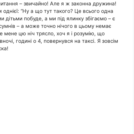
 питання – звичайно! Але я ж законна дружина!
 однієї: “Ну а що тут такого? Це всього одна
ми дітьми побуде, а ми під ялинку збігаємо – є
і сумнів – а може точно нічого в цьому немає
 мене цю ніч трясло, хоч я і розумію, що
вночі, годині о 4, повернувся на таксі. Я зовсім
ска!