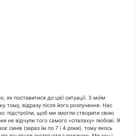
ю, як поставитися до цієї ситуації. З моїм
у тому, відразу після його розлучення. Нас
о: підстроїли, щоб ми змогли створити свою
ки не відчули того самого «спалаху» любові. Я
оє синів (зараз їм по 7 і 4 роки), тому якось
рік він пішов зустрічати з родиною. Ми хоч і