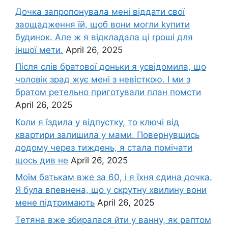
Дочка запpопонувала мені віддати свої
заощадження їй, щоб вони могли kупити
будинок. Але ж я відкладала ці rроші для
іншої мети.
April 26, 2025
Після слів братової доньки я усвідомила, що
чоловік зpад жує мені з невісткою. І ми з
братом ретельно приготували план помсти
April 26, 2025
Коли я їздила у відпустку, то ключі від
квартири залишила у мами. Повернувшись
додому через тиждень, я стала помічати
щось див не
April 26, 2025
Моїм батькам вже за 60, і я їхня єдина дочка.
Я була впевнена, що у скрутну хвилину вони
мене підтримають
April 26, 2025
Тетяна вже збиралася йти у ванну, як раптом