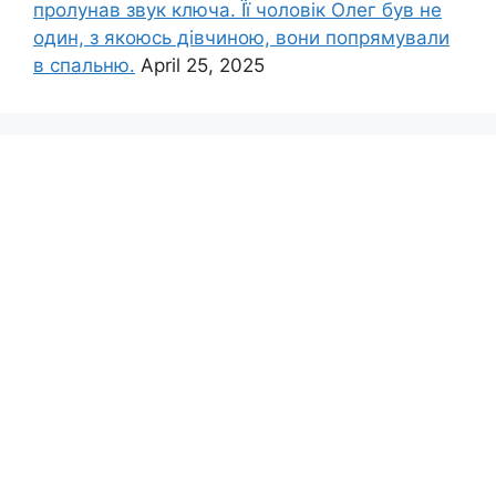
пролунав звук ключа. Її чоловік Олег був не
один, з якоюсь дівчиною, вони попрямували
в спальню.
April 25, 2025