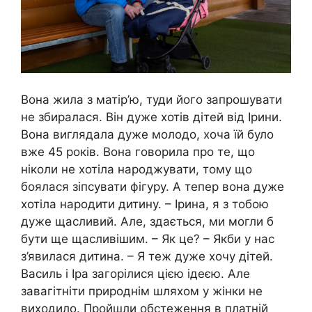
Вона жила з матір’ю, туди його запрошувати
не збиралася. Він дуже хотів дітей від Ірини.
Вона виглядала дуже молодо, хоча їй було
вже 45 років. Вона говорила про те, що
ніколи не хотіла народжувати, тому що
боялася зіпсувати фігуру. А тепер вона дуже
хотіла народити дитину. – Ірина, я з тобою
дуже щасливий. Але, здається, ми могли б
бути ще щасливішим. – Як це? – Якби у нас
з’явилася дитина. – Я теж дуже хочу дітей.
Василь і Іра загорілися цією ідеєю. Але
завагітніти природнім шляхом у жінки не
виходило. Пройшли обстеження в платній