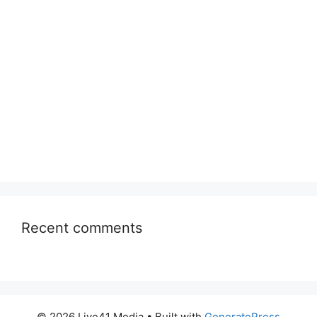
Recent comments
© 2026 Live41 Media
• Built with
GeneratePress