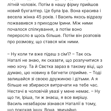
літній чоловік. Потім в нашу фірму прийшов
новий бухгалтер. Це була Іра. Вона красива і
весела жінка 45 років. І Василь якось відразу
пожвавився з приходом Ірини. Між ними
почалося спілкування, а потім воно
переросло в щось більше. Потім він розповів
про розмову, що стався між ними.
– Ну коли ти вже підеш з сім’ї? – Так ось
Наталі не знаю, як сказати, що розлучитися з
нею хочу. Та й Свєтка зараз в такому віці, що
думаю, цю новину в багнети сприйме. – Тоді
залишайся зі своєю дружиною і дітьми. А я
більше не збираюся витрачати на тебе час.
Нестачі в чоловічій увазі у мене немає. – Ну
що ти, Іріша, ти ж знаєш, я все вирішу.
Василь незабаром зізнався Наталії в тому,
що покохав іншу. Вона, звичайно,