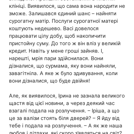
клініці. Виявилося, що сама вона народити не
зможе. Залишався єдиний шанс – найняти
сурогатну матір. Послуги сурогатної матері
коштують недешево. Васі довелося
працювати цілу добу, щоб накопичити
пристойну суму. До того ж він вліз у великій
кредит. Навіть у мене гроші зайняв. І,
нарешті, мрія пари здійснилася. Вони
дізналися, що сурмама, яку вони найняли,
завагітніла. А яке ж було здивування, коли
вони дізналися, що буде двійня!
Але, як виявилося, Ірина не зазнала великого
щастя від цієї новини, а через деякий час
взагалі подала на розлучення. – Іріша, а що
це за валізи стоять біля дверей? – Я йду від
тебе і подала на розлучення. – А як же наша
любов і дітлахи, які скоро з’являться на світ?