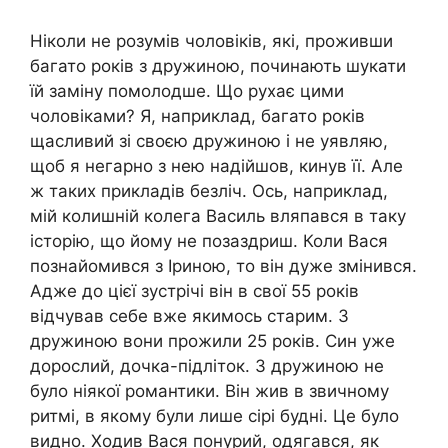
Ніколи не розумів чоловіків, які, проживши
багато років з дружиною, починають шукати
їй заміну помолодше. Що рухає цими
чоловіками? Я, наприклад, багато років
щасливий зі своєю дружиною і не уявляю,
щоб я негарно з нею надійшов, кинув її. Але
ж таких прикладів безліч. Ось, наприклад,
мій колишній колега Василь вляпався в таку
історію, що йому не позаздриш. Коли Вася
познайомився з Іриною, то він дуже змінився.
Адже до цієї зустрічі він в свої 55 років
відчував себе вже якимось старим. З
дружиною вони прожили 25 років. Син уже
дорослий, дочка-підліток. З дружиною не
було ніякої романтики. Він жив в звичному
ритмі, в якому були лише сірі будні. Це було
видно. Ходив Вася понурий, одягався, як