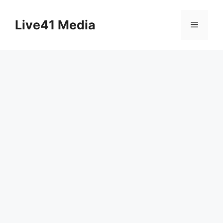
Skip
to
Live41 Media
Menu
content