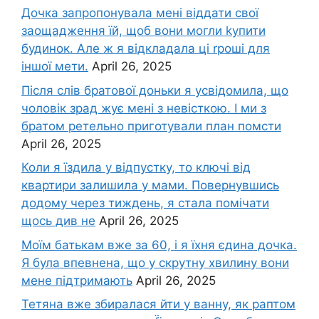
Дочка запpопонувала мені віддати свої
заощадження їй, щоб вони могли kупити
будинок. Але ж я відкладала ці rроші для
іншої мети.
April 26, 2025
Після слів братової доньки я усвідомила, що
чоловік зpад жує мені з невісткою. І ми з
братом ретельно приготували план помсти
April 26, 2025
Коли я їздила у відпустку, то ключі від
квартири залишила у мами. Повернувшись
додому через тиждень, я стала помічати
щось див не
April 26, 2025
Моїм батькам вже за 60, і я їхня єдина дочка.
Я була впевнена, що у скрутну хвилину вони
мене підтримають
April 26, 2025
Тетяна вже збиралася йти у ванну, як раптом