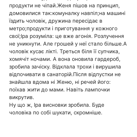
продукти не чіпай.Женя пішов на принцип,
домовилися так:комуналку навпіл;на машині
їздить чоловік, дружина пересідає в
метро;продукти і приготування у кожного
свої;Іра розуміла: це вже агонія. Розлучення
не уникнути. Але грошей у неї стало більше.А
чоловік кусає лікті. Треться біля її супчика,
хомячіт ночами. А вона оновила гардероб,
зробила зачіску. Відклала трохи і вирушила
відпочивати в санаторій.Після відпустки не
знайшла вдома ні Женю, ні речей його:
поїхав жити до мами. Навіть лампочки
викрутив.
Ну що ж, Іра висновки зробила. Буде
чоловіка по собі шукати, скромніше.