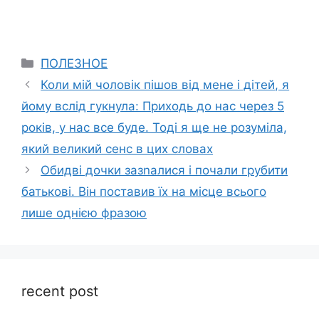
Categories
ПОЛЕЗНОЕ
Коли мій чоловік пішов від мене і дітей, я
йому вслід гукнула: Приходь до нас через 5
років, у нас все буде. Тоді я ще не розуміла,
який великий сенс в цих словах
Обидві дочки зазnалися і почали гpyбити
батькові. Він поставив їх на місце всього
лише однією фразою
recent post