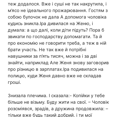
теж додалося. Вже і суші не так накрутила, і
м’ясо не ідеального прожарювання. Гостям з
собою булочок не дала А допомога чоловіка
кудись зникла.Іра дивилася на Женю, і
думала: а що далі, коли діти підуть? Пора б
звикати по господарству допомагати. Та й
про економію не говорити треба, а теж в ній
брати участь. Не так вже й потрібні
навушники за п’ять тисяч, можна і за дві
знайти, наприклад Але Женя знову заговорив
про різницю в зарплатах.Іра подивилася на
полицю, куди Женя давно вже не складав
гроші.
Знизала плечима. І сказала:- Копійки у тебе
більше не візьму. Буду жити на свої. – Чоловік
розсміявся, зрадів, а дружина продовжила: –
тільки вже будь такий добрий, і ти мої