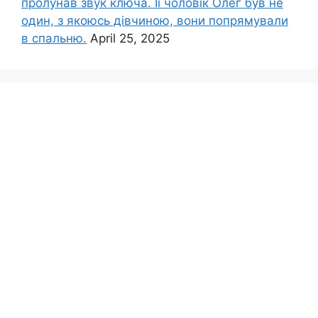
пролунав звук ключа. Її чоловік Олег був не
один, з якоюсь дівчиною, вони попрямували
в спальню.
April 25, 2025