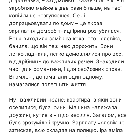
дорогенька, – задумливо сказав чоловік, – я
заробляю майже в два рази більше, на твої
копійки не розгуляєшся. Ось і
допрацьовувати по дому – це якраз
зарплатня домробітниці.Ірина розгубилася.
Вона виходила заміж за коханого чоловіка,
бачила, що він теж нею дорожить. Вони
легко ладнали, легко домовлялися про все,
від дрібниць до важливих речей. Знаходили
час і для романтики, і для серйозних справ.
Втомлені, допомагали один одному,
намагалися полегшити життя.
Ну і важливий нюанс: квартира, в якій вони
оселилися, була Ірини. Машина належала
дружині, купив він її до весілля. Загалом, все
було зрозуміло і зручно. Зарплату чоловік не
затискав, всю складав на полицю. Іра вміла