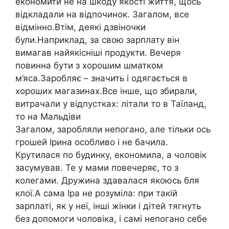
економити не на шкоду якості життя, щось
відкладали на відпочинок. Загалом, все
відмінно.Втім, деякі дзвіночки
були.Наприклад, за свою зарплату він
вимагав найякісніші продукти. Вечеря
повинна бути з хорошим шматком
м’яса.Заробляє – значить і одягається в
хороших магазинах.Все інше, що збирали,
витрачали у відпустках: літали то в Таїланд,
то на Мальдіви
Загалом, заробляли непогано, але тільки ось
грошей Ірина особливо і не бачила.
Крутилася по будинку, економила, а чоловік
засумував. Те у мами повечеряє, то з
колегами. Дружина здавалася якоюсь бля
клої.А сама Іра не розуміла: при такій
зарплаті, як у неї, інші жінки і дітей тягнуть
без допомоги чоловіка, і самі непогано себе