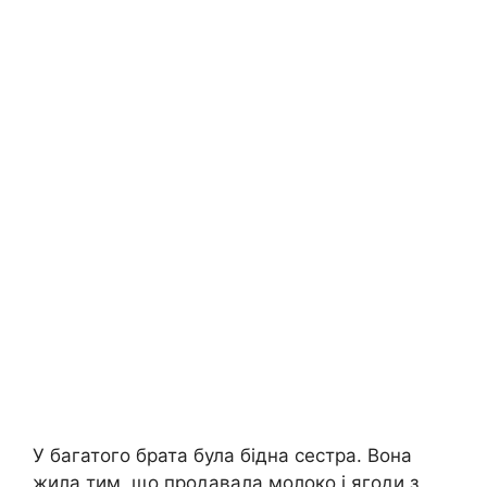
У багатого брата була бідна сестра. Вона
жила тим, що продавала молоко і ягоди з