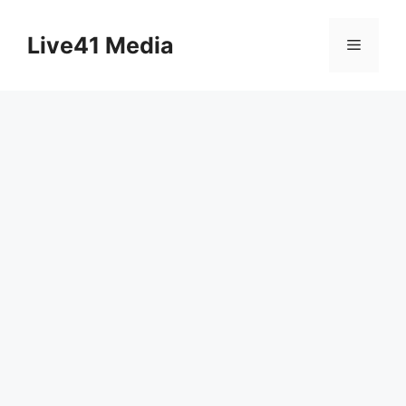
Skip
to
Live41 Media
Menu
content