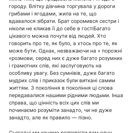
городу. Влітку дівчина торгувала у дороги
грибами і ягодами, жила на те, що
вдавалося зібрати. Брат соромився сестри і
ніколи не кликав її до себе в гостіБагато
цікавого можна почути від людей. Хто
говорить про те, як було, а хтось про те, як
може бути. Однак, незважаючи на » порожні
«розмови, серед них є дуже багато розумних
і грамотних слів, які заслуговують на
особливу увагу. Без сумнівів, дуже багато
мудрих слів і приказок були виткані самим
життям. З покоління в покоління ці слова
передавалися нашими рідними людьми. Інша
справа, що цінність всіх цих слів ми
починаємо розуміти занадто, чи не дуже
занадто, але як правило — пізно.
Сьогодні ми хочемо розповісти вам одну