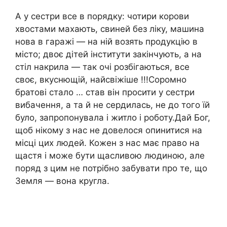
А у сестри все в порядку: чотири корови
хвостами махають, свиней без ліку, машина
нова в гаражі — на ній возять продукцію в
місто; двоє дітей інститути закінчують, а на
стіл накрила — так очі розбігаються, все
своє, вкуснющій, найсвіжіше !!!Соромно
братові стало … став він просити у сестри
вибачення, а та й не сердилась, не до того їй
було, запропонувала і житло і роботу.Дай Бог,
щоб нікому з нас не довелося опинитися на
місці цих людей. Кожен з нас має право на
щастя і може бути щасливою людиною, але
поряд з цим не потрібно забувати про те, що
Земля — вона кругла.