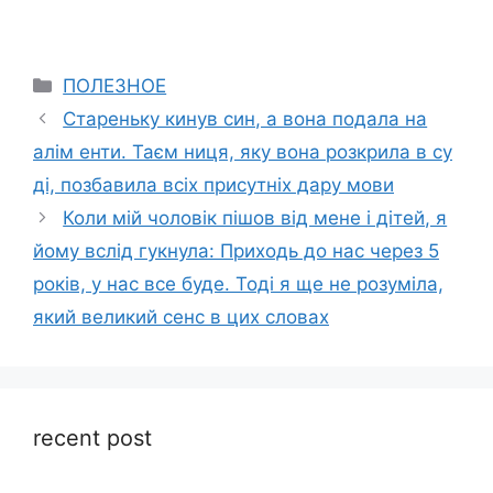
Categories
ПОЛЕЗНОЕ
Стареньку кинув син, а вона подала на
алім енти. Таєм ниця, яку вона розкрила в су
ді, позбавила всіх присутніх дару мови
Коли мій чоловік пішов від мене і дітей, я
йому вслід гукнула: Приходь до нас через 5
років, у нас все буде. Тоді я ще не розуміла,
який великий сенс в цих словах
recent post