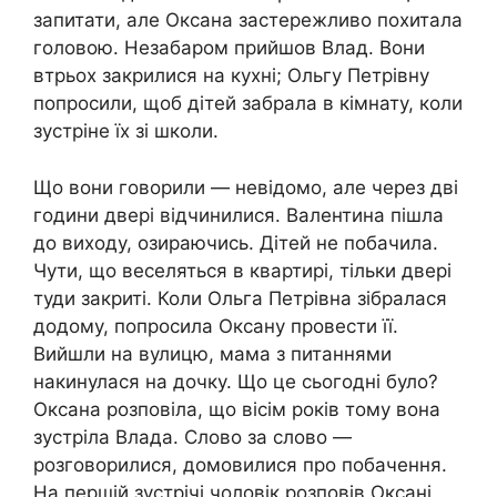
запитати, але Оксана застережливо похитала
головою. Незабаром прийшов Влад. Вони
втрьох закрилися на кухні; Ольгу Петрівну
попросили, щоб дітей забрала в кімнату, коли
зустріне їх зі школи.
Що вони говорили — невідомо, але через дві
години двері відчинилися. Валентина пішла
до виходу, озираючись. Дітей не побачила.
Чути, що веселяться в квартирі, тільки двері
туди закриті. Коли Ольга Петрівна зібралася
додому, попросила Оксану провести її.
Вийшли на вулицю, мама з питаннями
накинулася на дочку. Що це сьогодні було?
Оксана розповіла, що вісім років тому вона
зустріла Влада. Слово за слово —
розговорилися, домовилися про побачення.
На першій зустрічі чоловік розповів Оксані