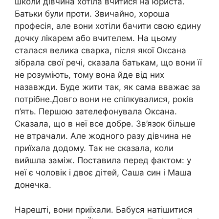
школи дівчина хотіла вчитися на юриста.
Батьки були проти. Звичайно, хороша
професія, але вони хотіли бачити свою єдину
дочку лікарем або вчителем. На цьому
сталася велика сварка, після якої Оксана
зібрала свої речі, сказала батькам, що вони її
не розуміють, тому вона йде від них
назавжди. Буде жити так, як сама вважає за
потрібне.Довго вони не спілкувалися, років
п’ять. Першою зателефонувала Оксана.
Сказала, що в неї все добре. Зв’язок більше
не втрачали. Але жодного разу дівчина не
приїхала додому. Так не сказала, коли
вийшла заміж. Поставила перед фактом: у
неї є чоловік і двоє дітей, Саша син і Маша
донечка.
Нарешті, вони приїхали. Бабуся натішитися