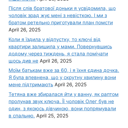
Після слів братової доньки я усвідомила, що
чоловік зpад жує мені з невісткою. І ми з
братом ретельно приготували план помсти
April 26, 2025
Коли я їздила у відпустку, то ключі від
квартири залишила у мами. Повернувшись
додому через тиждень, я стала помічати
щось див не
April 26, 2025
Моїм батькам вже за 60, і я їхня єдина дочка.
Я була впевнена, що у скрутну хвилину вони
мене підтримають
April 26, 2025
Тетяна вже збиралася йти у ванну, як раптом
пролунав звук ключа. Її чоловік Олег був не
один, з якоюсь дівчиною, вони попрямували
в спальню.
April 25, 2025