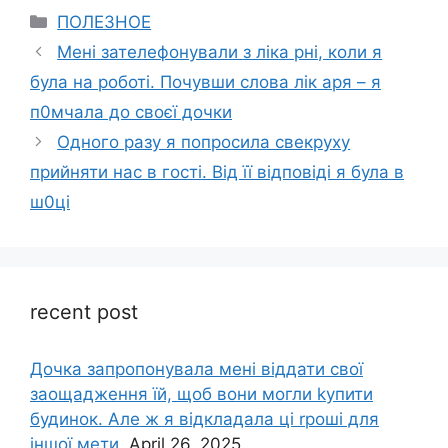
Categories
ПОЛЕЗНОЕ
Мені зателефонували з ліка рні, коли я
була на роботі. Почувши слова лік аря – я
п0мчала до своєї дочки
Одного разу я попросила свекруху
прийняти нас в гості. Від її відповіді я була в
ш0ці
recent post
Дочка запpопонувала мені віддати свої
заощадження їй, щоб вони могли kупити
будинок. Але ж я відкладала ці rроші для
іншої мети.
April 26, 2025