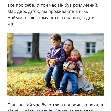
все про себе. У той час він був розлучений.
Має двоє діток, які проживають з ним.
Наймає няню, тому що він працює, а діти
малі.
Саші на той час було три з половиною роки, а