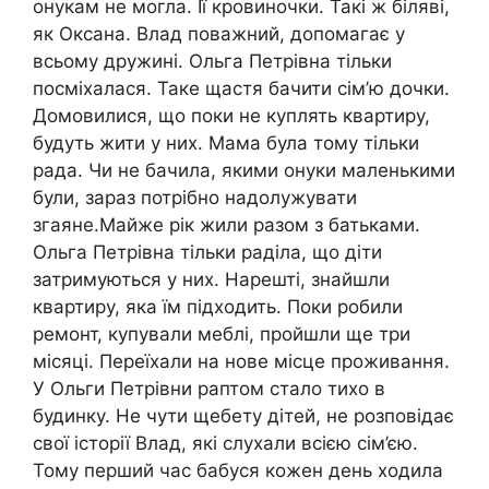
онукам не могла. Її кровиночки. Такі ж біляві,
як Оксана. Влад поважний, допомагає у
всьому дружині. Ольга Петрівна тільки
посміхалася. Таке щастя бачити сім’ю дочки.
Домовилися, що поки не куплять квартиру,
будуть жити у них. Мама була тому тільки
рада. Чи не бачила, якими онуки маленькими
були, зараз потрібно надолужувати
згаяне.Майже рік жили разом з батьками.
Ольга Петрівна тільки раділа, що діти
затримуються у них. Нарешті, знайшли
квартиру, яка їм підходить. Поки робили
ремонт, купували меблі, пройшли ще три
місяці. Переїхали на нове місце проживання.
У Ольги Петрівни раптом стало тихо в
будинку. Не чути щебету дітей, не розповідає
свої історії Влад, які слухали всією сім’єю.
Тому перший час бабуся кожен день ходила