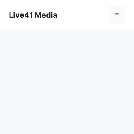
Skip
to
Live41 Media
Menu
content