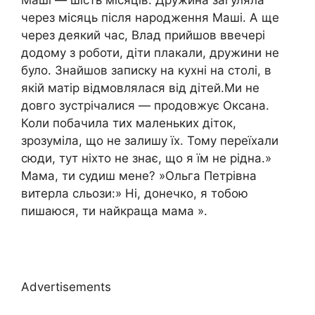
Маші — шість місяців. Дружина загуляла
через місяць після народження Маші. А ще
через деякий час, Влад прийшов ввечері
додому з роботи, діти плакали, дружини не
було. Знайшов записку на кухні на столі, в
якій матір відмовлялася від дітей.Ми не
довго зустрічалися — продовжує Оксана.
Коли побачила тих маленьких діток,
зрозуміла, що не залишу їх. Тому переїхали
сюди, тут ніхто не знає, що я їм не рідна.»
Мама, ти судиш мене? »Ольга Петрівна
витерла сльози:» Ні, донечко, я тобою
пишаюся, ти найкраща мама ».
Advertisements