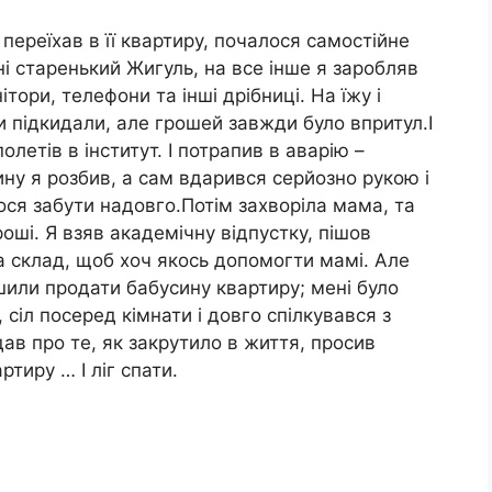
переїхав в її квартиру, почалося самостійне
і старенький Жигуль, на все інше я заробляв
тори, телефони та інші дрібниці. На їжу і
и підкидали, але грошей завжди було впритул.І
олетів в інститут. І потрапив в аварію –
ину я розбив, а сам вдарився серйозно рукою і
ся забути надовго.Потім захворіла мама, та
оші. Я взяв академічну відпустку, пішов
 склад, щоб хоч якось допомогти мамі. Але
рішили продати бабусину квартиру; мені було
сіл посеред кімнати і довго спілкувався з
ав про те, як закрутило в життя, просив
тиру … І ліг спати.