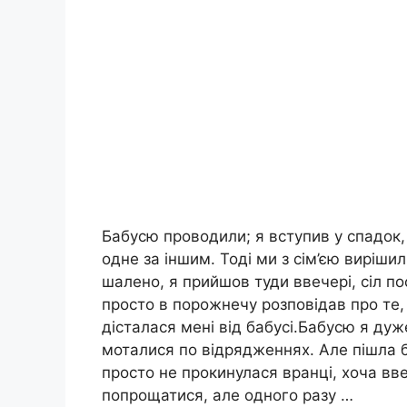
Бабусю проводили; я вступив у спадок, п
одне за іншим. Тоді ми з сім’єю виріши
шалено, я прийшов туди ввечері, сіл по
просто в порожнечу розповідав про те, 
дісталася мені від бабусі.Бабусю я ду
моталися по відрядженнях. Але пішла ба
просто не прокинулася вранці, хоча вв
попрощатися, але одного разу …