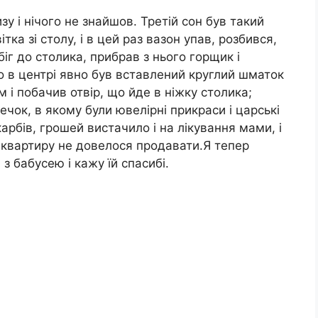
изу і нічого не знайшов. Третій сон був такий
тка зі столу, і в цей раз вазон упав, розбився,
біг до столика, прибрав з нього горщик і
о в центрі явно був вставлений круглий шматок
м і побачив отвір, що йде в ніжку столика;
ечок, в якому були ювелірні прикраси і царські
карбів, грошей вистачило і на лікування мами, і
 і квартиру не довелося продавати.Я тепер
з бабусею і кажу їй спасибі.