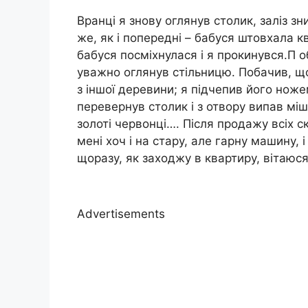
Вранці я знову оглянув столик, заліз зн
же, як і попередні – бабуся штовхала кві
бабуся посміхнулася і я прокинувся.П о
уважно оглянув стільницю. Побачив, щ
з іншої деревини; я підчепив його ноже
перевернув столик і з отвору випав міш
золоті червонці…. Після продажу всіх с
мені хоч і на стару, але гарну машину,
щоразу, як заходжу в квартиру, вітаюся 
Advertisements