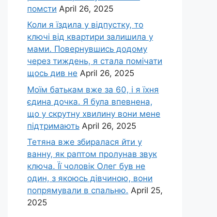
помсти
April 26, 2025
Коли я їздила у відпустку, то
ключі від квартири залишила у
мами. Повернувшись додому
через тиждень, я стала помічати
щось див не
April 26, 2025
Моїм батькам вже за 60, і я їхня
єдина дочка. Я була впевнена,
що у скрутну хвилину вони мене
підтримають
April 26, 2025
Тетяна вже збиралася йти у
ванну, як раптом пролунав звук
ключа. Її чоловік Олег був не
один, з якоюсь дівчиною, вони
попрямували в спальню.
April 25,
2025