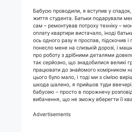
Бабусю проводили, я вступив у спадок, 
життя студента. Батьки подарували мен
сам – ремонтував потроху техніку – моні
оплату квартири вистачало, іноді батьк
ось одного разу я проспав, підскочив і п
понесло мене на слизькій дорозі, і маш
про роботу з дрібними деталями довело
так серйозно, що знадобилися великі гр
працювати до знайомого комірником на
цього було мало, і тоді ми з сім’єю ви
шкода шалено, я прийшов туди ввечері, 
бабусею – просто в порожнечу розповід
вибачення, що не зможу вберегти її квар
Advertisements