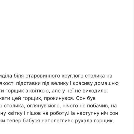
иділа біля старовинного круглого столика на
 якості підставки під велику і красиву домашню
 горщик з квіткою, але у неї не виходило;
ухати цей горщик, прокинувся. Сон був
до столика, оглянув його, нічого не побачив, на
 квітку і пішов на роботу.На наступну ніч сон
ьки тепер бабуся наполегливо рухала горщик,