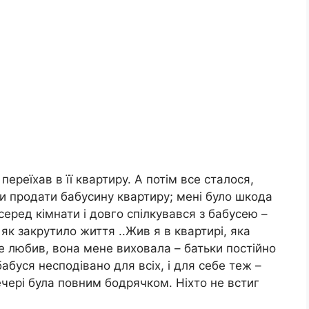
ереїхав в її квартиру. А потім все сталося,
ли продати бабусину квартиру; мені було шкода
серед кімнати і довго спілкувався з бабусею –
як закрутило життя ..Жив я в квартирі, яка
же любив, вона мене виховала – батьки постійно
буся несподівано для всіх, і для себе теж –
ечері була повним бодрячком. Ніхто не встиг