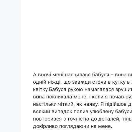
А вночі мені наснилася бабуся – вона с
одній ніжці, що завжди стояв в кутку в
квітку.Бабуся рукою намагалася зрушити
вона покликала мене, і коли я почав р
настільки чіткий, як наяву. Я підійшов 
всякий випадок полив улюблену бабусину
повторився з точністю до деталей, тіл
докірливо поглядаючи на мене.