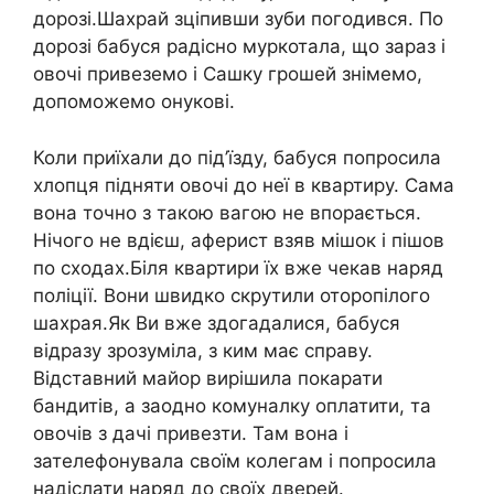
дорозі.Шахрай зціпивши зуби погодився. По
дорозі бабуся радісно муркотала, що зараз і
овочі привеземо і Сашку грошей знімемо,
допоможемо онукові.
Коли приїхали до під’їзду, бабуся попросила
хлопця підняти овочі до неї в квартиру. Сама
вона точно з такою вагою не впорається.
Нічого не вдієш, аферист взяв мішок і пішов
по сходах.Біля квартири їх вже чекав наряд
поліції. Вони швидко скрутили оторопілого
шахрая.Як Ви вже здогадалися, бабуся
відразу зрозуміла, з ким має справу.
Відставний майор вирішила покарати
бандитів, а заодно комуналку оплатити, та
овочів з дачі привезти. Там вона і
зателефонувала своїм колегам і попросила
надіслати наряд до своїх дверей.