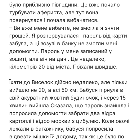
було приблизно півгодини. Це вже почало
турбувати афериста, але тут вона
повернулася і почала вибачатися.
– Ви вже мене вибачте, не змогла я зняти
грошей. Я рознервувалася і пароль від карти
забула, а ці зозулі в банку не змогли мені
допомогти. Пароль у мене записаний у
зошиті, але він на дачі. Це недалеко,
кілометрів 20 від міста. Поїхали швидше.
Їхати до Виселок дійсно недалеко, але тільки
вийшло не 20, а всі 50 км. Бабуся пірнула в
свій акуратний жовтий будиночок, і через 15
хвилин вийшла.Сказала, що пароль знайшла і
попросила допомогти забрати два відра
картоплі і відро моркви з цибулею. Коли овочі
лежали в багажнику, бабуся попросила
відвезти мішки їй додому, так як це було по