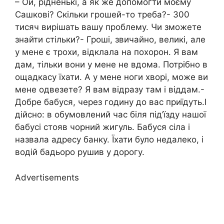
– Ой, рідненькі, а як же допомогти моєму
Сашкові? Скільки грошей-то треба?- 300
тисяч вирішать вашу проблему. Чи зможете
знайти стільки?- Гроші, звичайно, великі, але
у мене є трохи, відклала на похорон. Я вам
дам, тільки вони у мене не вдома. Потрібно в
ощадкасу їхати. А у мене ноги хворі, може ви
мене одвезете? Я вам відразу там і віддам.-
Добре бабуся, через годину до вас приїдуть.І
дійсно: в обумовлений час біля під’їзду нашої
бабусі стояв чорний жигуль. Бабуся сіла і
назвала адресу банку. Їхати було недалеко, і
водій бадьоро рушив у дорогу.
Advertisements