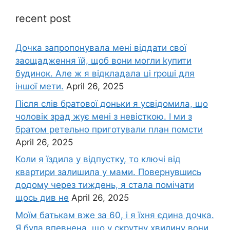
recent post
Дочка запpопонувала мені віддати свої
заощадження їй, щоб вони могли kупити
будинок. Але ж я відкладала ці rроші для
іншої мети.
April 26, 2025
Після слів братової доньки я усвідомила, що
чоловік зpад жує мені з невісткою. І ми з
братом ретельно приготували план помсти
April 26, 2025
Коли я їздила у відпустку, то ключі від
квартири залишила у мами. Повернувшись
додому через тиждень, я стала помічати
щось див не
April 26, 2025
Моїм батькам вже за 60, і я їхня єдина дочка.
Я була впевнена, що у скрутну хвилину вони