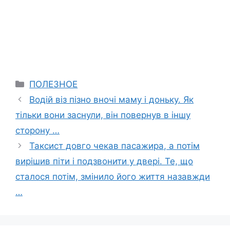
Categories
ПОЛЕЗНОЕ
Водій віз пізно вночі маму і доньку. Як
тільки вони заснули, він повернув в іншу
сторону …
Таксист довго чекав пасажира, а потім
вирішив піти і подзвонити у двері. Те, що
сталося потім, змінило його життя назавжди
…