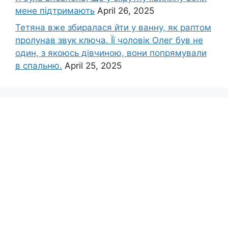
мене підтримають
April 26, 2025
Тетяна вже збиралася йти у ванну, як раптом
пролунав звук ключа. Її чоловік Олег був не
один, з якоюсь дівчиною, вони попрямували
в спальню.
April 25, 2025