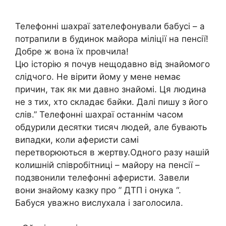
Телефонні шахраї зателефонували бабусі – а
потрапили в будинок майора міліції на пенсії!
Добре ж вона їх провчила!
Цю історію я почув нещодавно від знайомого
слідчого. Не вірити йому у мене немає
причин, так як ми давно знайомі. Ця людина
не з тих, хто складає байки. Далі пишу з його
слів.” Телефонні шахраї останнім часом
обдурили десятки тисяч людей, але бувають
випадки, коли аферисти самі
перетворюються в жертву.Одного разу нашій
колишній співробітниці – майору на пенсії –
подзвонили телефонні аферисти. Завели
вони знайому казку про ” ДТП і онука “.
Бабуся уважно вислухала і заголосила.