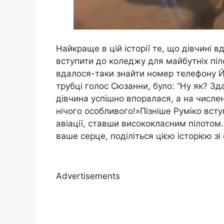
Найкраще в цій історії те, що дівчині 
вступити до коледжу для майбутніх піл
вдалося-таки знайти номер телефону Й
трубці голос Сюзанни, було: “Ну як? З
дівчина успішно впоралася, а на числен
нічого особливого!»Пізніше Руміко вст
авіації, ставши висококласним пілото
ваше серце, поділіться цією історією зі
Advertisements