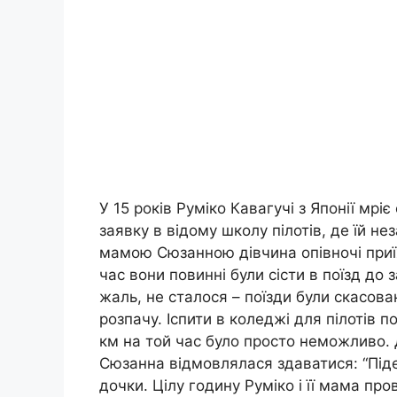
У 15 років Руміко Кавагучі з Японії мрі
заявку в відому школу пілотів, де їй н
мамою Сюзанною дівчина опівночі приїх
час вони повинні були сісти в поїзд до 
жаль, не сталося – поїзди були скасова
розпачу. Іспити в коледжі для пілотів п
км на той час було просто неможливо. 
Сюзанна відмовлялася здаватися: “Під
дочки. Цілу годину Руміко і її мама про