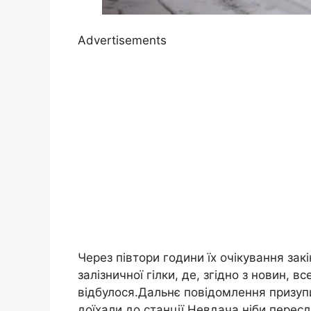
Advertisements
Через півтори години їх очікування закі
залізничної гілки, де, згідно з новин, 
відбулося.Дальнє повідомлення призупи
доїхали до станції.Невдача ніби перес