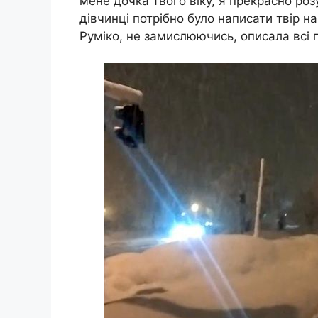
мене дочка твого віку, я прекрасно розу
дівчинці потрібно було написати твір н
Руміко, не замислюючись, описала всі п