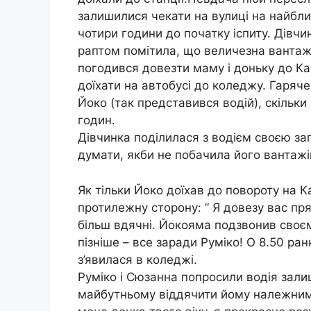
залишилися чекати на вулиці на найбли
чотири години до початку іспиту. Дівч
раптом помітила, що величезна вантажі
погодився довезти маму і доньку до Кан
доїхати на автобусі до коледжу. Гаряч
Йоко (так представився водій), скільки
годин.
Дівчинка поділилася з водієм своєю зап
думати, якби не побачила його вантажі
Як тільки Йоко доїхав до повороту на К
протилежну сторону: ” Я довезу вас пря
більш вдячні. Йокояма подзвонив своєму
пізніше – все заради Руміко! О 8.50 ран
з’явилася в коледжі.
Руміко і Сюзанна попросили водія зали
майбутньому віддячити йому належним ч