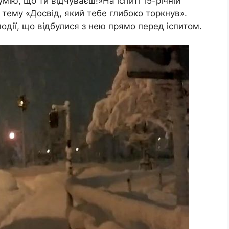
мію, що ти відчуваєш!»На іспиті 15-річній
а тему «Досвід, який тебе глибоко торкнув».
одії, що відбулися з нею прямо перед іспитом.