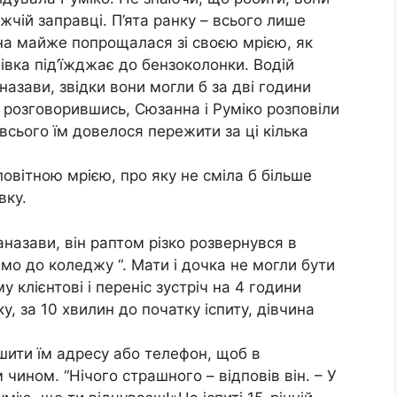
жчій заправці. П’ята ранку – всього лише
ина майже попрощалася зі своєю мрією, як
вка під’їжджає до бензоколонки. Водій
азави, звідки вони могли б за дві години
е розговорившись, Сюзанна і Руміко розповіли
 всього їм довелося пережити за ці кілька
овітною мрією, про яку не сміла б більше
вку.
аназави, він раптом різко розвернувся в
мо до коледжу “. Мати і дочка не могли бути
 клієнтові і переніс зустріч на 4 години
ку, за 10 хвилин до початку іспиту, дівчина
шити їм адресу або телефон, щоб в
ином. “Нічого страшного – відповів він. – У