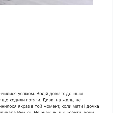
нчилися успіхом. Водій довіз їх до іншої
все ще ходили потяги. Дива, на жаль, не
нилося якраз в той момент, коли мати і дочка
лідувала Руміко. Не знаючи, що робити, вони