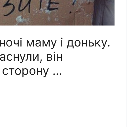
вночі маму і доньку.
аснули, він
 сторону …