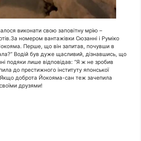
вдалося виконати свою заповітну мрію –
отів.За номером вантажівки Сюзанні і Руміко
окояма. Перше, що він запитав, почувши в
дала?” Водій був дуже щасливий, дізнавшись, що
ні подяки лише відповідав: “Я ж не зробив
упила до престижного інституту японської
м.Якщо доброта Йокояма-сан теж зачепила
 своїми друзями!