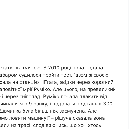
є стати льотчицею. У 2010 році вона подала
езабаром судилося пройти тест.Разом зі своєю
ала на станцію Ніїгата, звідки через короткий
заповітної мрії Руміко. Але цього, на превеликий
ні через снігопад. Руміко почала плакати від
очиналися о 9 ранку, і подолати відстань в 300
Дівчинка була більш ніж засмучена. Але
емо ловити машину!” – рішуче сказала вона
вели на трасі, сподіваючись, що хоч хтось