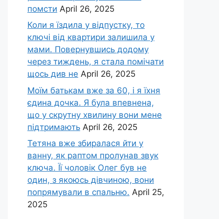
помсти
April 26, 2025
Коли я їздила у відпустку, то
ключі від квартири залишила у
мами. Повернувшись додому
через тиждень, я стала помічати
щось див не
April 26, 2025
Моїм батькам вже за 60, і я їхня
єдина дочка. Я була впевнена,
що у скрутну хвилину вони мене
підтримають
April 26, 2025
Тетяна вже збиралася йти у
ванну, як раптом пролунав звук
ключа. Її чоловік Олег був не
один, з якоюсь дівчиною, вони
попрямували в спальню.
April 25,
2025