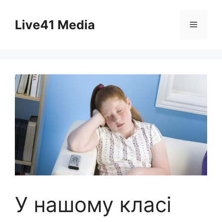
Skip
to
Live41 Media
Menu
content
У нашому класі