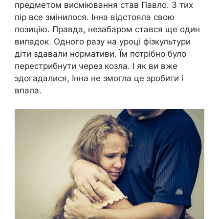
предметом висміювання став Павло. З тих
пір все змінилося. Інна відстояла свою
позицію. Правда, незабаром стався ще один
випадок. Одного разу на уроці фізкультури
діти здавали нормативи. Їм потрібно було
перестрибнути через козла. І як ви вже
здогадалися, Інна не змогла це зробити і
впала.