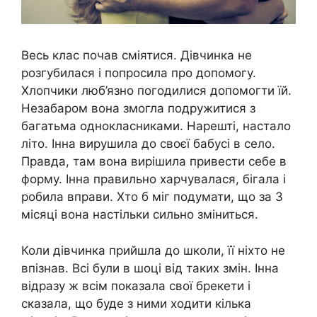
Весь клас почав сміятися. Дівчинка не
розгубилася і попросила про допомогу.
Хлопчики люб’язно погодилися допомогти їй.
Незабаром вона змогла подружитися з
багатьма однокласниками. Нарешті, настало
літо. Інна вирушила до своєї бабусі в село.
Правда, там вона вирішила привести себе в
форму. Інна правильно харчувалася, бігала і
робила вправи. Хто б міг подумати, що за 3
місяці вона настільки сильно зміниться.
Коли дівчинка прийшла до школи, її ніхто не
впізнав. Всі були в шоці від таких змін. Інна
відразу ж всім показала свої брекети і
сказала, що буде з ними ходити кілька