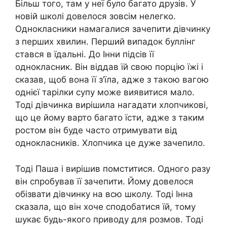
Більш того, там у неї було багато друзів. У
новій школі довелося зовсім нелегко.
Однокласники намагалися зачепити дівчинку
з перших хвилин. Перший випадок буллінг
стався в їдальні. До Інни підсів її
однокласник. Він віддав їй свою порцію їжі і
сказав, щоб вона її з’їла, адже з такою вагою
однієї тарілки супу може виявитися мало.
Тоді дівчинка вирішила нагадати хлопчикові,
що це йому варто багато їсти, адже з таким
ростом він буде часто отримувати від
однокласників. Хлопчика це дуже зачепило.
Тоді Паша і вирішив помститися. Одного разу
він спробував її зачепити. Йому довелося
обізвати дівчинку на всю школу. Тоді Інна
сказала, що він хоче сподобатися їй, тому
шукає будь-якого приводу для розмов. Тоді