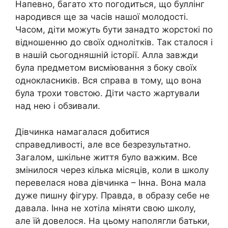
Напевно, багато хто погодиться, що буллінг
народився ще за часів нашої молодості.
Часом, діти можуть бути занадто жорстокі по
відношенню до своїх однолітків. Так сталося і
в нашій сьогодняшній історії. Алла завжди
була предметом висміювання з боку своїх
однокласників. Вся справа в тому, що вона
була трохи товстою. Діти часто жартували
над нею і обзивали.
Дівчинка намагалася добитися
справедливості, але все безрезультатно.
Загалом, шкільне життя було важким. Все
змінилося через кілька місяців, коли в школу
перевелася нова дівчинка – Інна. Вона мала
дуже пишну фігуру. Правда, в образу себе не
давала. Інна не хотіла міняти свою школу,
але їй довелося. На цьому наполягли батьки,