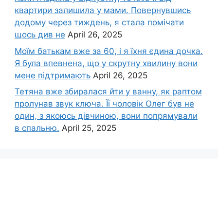
квартири залишила у мами. Повернувшись
додому через тиждень, я стала помічати
щось див не
April 26, 2025
Моїм батькам вже за 60, і я їхня єдина дочка.
Я була впевнена, що у скрутну хвилину вони
мене підтримають
April 26, 2025
Тетяна вже збиралася йти у ванну, як раптом
пролунав звук ключа. Її чоловік Олег був не
один, з якоюсь дівчиною, вони попрямували
в спальню.
April 25, 2025