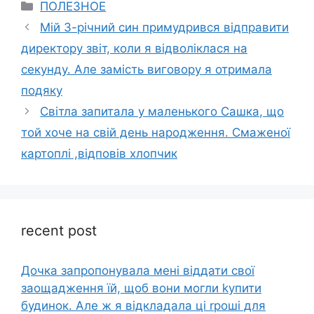
Categories
ПОЛЕЗНОЕ
Мій 3-річний син примудрився відправити
директору звіт, коли я відволіклася на
секунду. Але замість виговору я отримала
подяку
Світла запитала у маленького Сашка, що
той хоче на свій день народження. Смаженої
картоплі ,відповів хлопчик
recent post
Дочка запpопонувала мені віддати свої
заощадження їй, щоб вони могли kупити
будинок. Але ж я відкладала ці rроші для