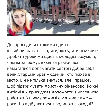
Дні проходили схожими один на
інший:випрати;погладити;розсудити;помирити
;зробити уроки;На щастя, молодші розуміли,
чим їм загрожує вихід за рамки, всі
намагалися допомагати сестрі і добре себе
вели.Старший брат – єдиний, хто поїхав в
місто. Він не тільки вчиться, але і працює,
щоб підтримувати Христину фінансово. Кожні
вихідні він приїжджає допомогти з чоловічою
роботою.В цьому режимі сім’я живе вже 4
роки.Що відбувається з родиною сьогодні?