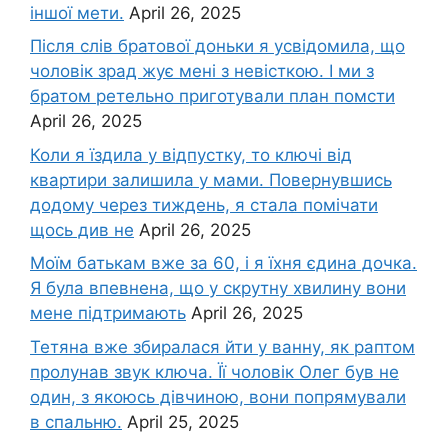
іншої мети.
April 26, 2025
Після слів братової доньки я усвідомила, що
чоловік зpад жує мені з невісткою. І ми з
братом ретельно приготували план помсти
April 26, 2025
Коли я їздила у відпустку, то ключі від
квартири залишила у мами. Повернувшись
додому через тиждень, я стала помічати
щось див не
April 26, 2025
Моїм батькам вже за 60, і я їхня єдина дочка.
Я була впевнена, що у скрутну хвилину вони
мене підтримають
April 26, 2025
Тетяна вже збиралася йти у ванну, як раптом
пролунав звук ключа. Її чоловік Олег був не
один, з якоюсь дівчиною, вони попрямували
в спальню.
April 25, 2025