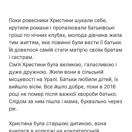
Поки ровесники Христини шукали себе,
крутили романи і пропалювали батьківські
гроші по нічних клубах, молода дівчина жила
тим життям, яке повинні були вести її батьки.
Їй довелося самій стати матір’ю своїм братам
і сестрам.
Сім’я Христини була великою, галасливою і
дуже дружною. Жили вони в сільській
місцевості на Уралі. Батьки любили дітей, їх
вийшло вісім. Все йшло добре, поки в 2016
році не помер після важкої хвороби батько.
Слідом за ним пішла і мама, буквально через
рік.
Христина була старшою дитиною, вона
вчилася в коледжі на кондитерській