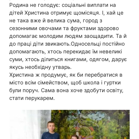
Родина не голодує: соціальні виплати на
дітей Христина отримує щомісяця. І, хай це
не така вже й велика сума, город з
сезонними овочами та фруктами здорово
допомагає молодим людям заощадити. Та й
до праці діти звикають.Односельці постійно
допомагають, хтось перекидає їм невеликі
суми, хтось ділиться книгами, одягом, дарує
якусь необхідну утварь.
Христина ж продумує, як би перебратися в
місто всім сімейством, щоб школа і гуртки
були поруч. Сама вона хоче здобути освіту,
стати перукарем.