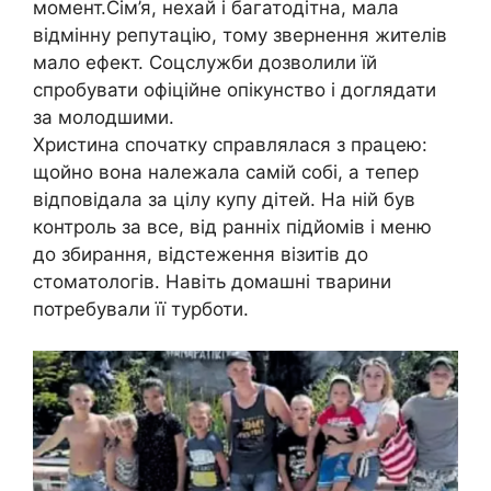
момент.Сім’я, нехай і багатодітна, мала
відмінну репутацію, тому звернення жителів
мало ефект. Соцслужби дозволили їй
спробувати офіційне опікунство і доглядати
за молодшими.
Христина спочатку справлялася з працею:
щойно вона належала самій собі, а тепер
відповідала за цілу купу дітей. На ній був
контроль за все, від ранніх підйомів і меню
до збирання, відстеження візитів до
стоматологів. Навіть домашні тварини
потребували її турботи.