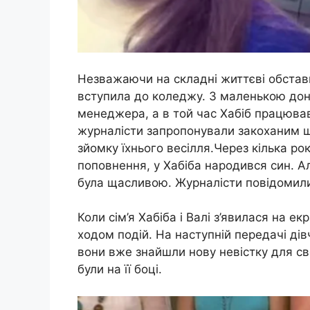
Незважаючи на складні життєві обстави
вступила до коледжу. З маленькою дон
менеджера, а в той час Хабіб працював 
журналісти запропонували закоханим ш
зйомку їхнього весілля.Через кілька рок
поповнення, у Хабіба народився син. Ал
була щасливою. Журналісти повідомили 
Коли сім’я Хабіба і Валі з’явилася на е
ходом подій. На наступній передачі ді
вони вже знайшли нову невістку для св
були на її боці.