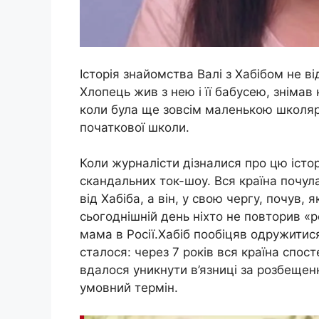
Історія знайомства Валі з Хабібом не 
Хлопець жив з нею і її бабусею, знімав 
коли була ще зовсім маленькою школярк
початкової школи.
Коли журналісти дізналися про цю істор
скандальних ток-шоу. Вся країна почул
від Хабіба, а він, у свою чергу, почув,
сьогоднішній день ніхто не повторив «
мама в Росії.Хабіб пообіцяв одружитися 
сталося: через 7 років вся країна спос
вдалося уникнути в’язниці за розбещен
умовний термін.