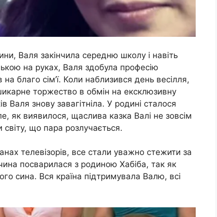
ни, Валя закінчила середню школу і навіть
ькою на руках, Валя здобула професію
на благо сім’ї. Коли наблизився день весілля,
икарне торжество в обмін на ексклюзивну
ів Валя знову завагітніла. У родині сталося
е, як виявилося, щаслива казка Валі не зовсім
світу, що пара розлучається.
кранах телевізорів, все стали уважно стежити за
вчина посварилася з родиною Хабіба, так як
ого сина. Вся країна підтримувала Валю, всі