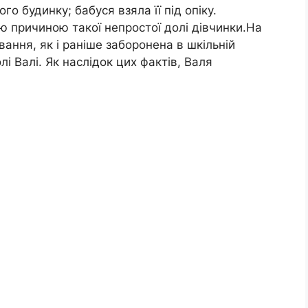
о будинку; бабуся взяла її під опіку.
ою причиною такої непростої долі дівчинки.На
ання, як і раніше заборонена в шкільній
лі Валі. Як наслідок цих фактів, Валя