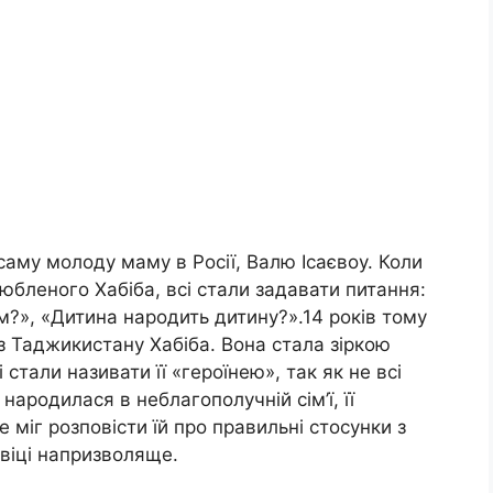
 саму молоду маму в Росії, Валю Ісаєвоу. Коли
любленого Хабіба, всі стали задавати питання:
м?», «Дитина народить дитину?».14 років тому
 з Таджикистану Хабіба. Вона стала зіркою
 стали називати її «героїнею», так як не всі
народилася в неблагополучній сім’ї, її
 міг розповісти їй про правильні стосунки з
 віці напризволяще.