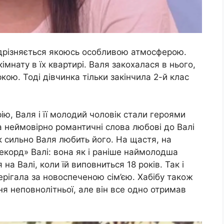
відрізняється якоюсь особливою атмосферою.
кімнату в їх квартирі. Валя закохалася в нього,
ою. Тоді дівчинка тільки закінчила 2-й клас
ію, Валя і її молодий чоловік стали героями
а неймовірно романтичні слова любові до Валі
 як сильно Валя любить його. На щастя, на
рекорд» Валі: вона як і раніше наймолодша
на Валі, коли їй виповниться 18 років. Так і
терігала за новоспеченою сім’єю. Хабібу також
ня неповнолітньої, але він все одно отримав