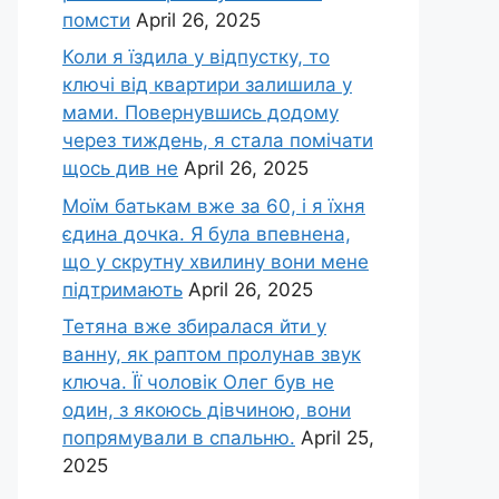
помсти
April 26, 2025
Коли я їздила у відпустку, то
ключі від квартири залишила у
мами. Повернувшись додому
через тиждень, я стала помічати
щось див не
April 26, 2025
Моїм батькам вже за 60, і я їхня
єдина дочка. Я була впевнена,
що у скрутну хвилину вони мене
підтримають
April 26, 2025
Тетяна вже збиралася йти у
ванну, як раптом пролунав звук
ключа. Її чоловік Олег був не
один, з якоюсь дівчиною, вони
попрямували в спальню.
April 25,
2025