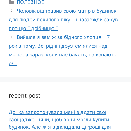
Categories
ПОЛЕЗНОЕ
Чоловік відправив свою матір в будинок
для людей похилого віку – і назавжди забув
про цю ” дрібницю ”.
Вийшла я заміж за бідного хлопця – 7
років тому. Всі рідні і друзі сміялися наді
мною, а зараз, коли нас бачать, то ховають
очі.
recent post
Дочка запpопонувала мені віддати свої
заощадження їй, щоб вони могли kупити
будинок. Але ж я відкладала ці rроші для