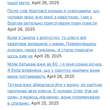
іншої мети.
April 26, 2025
Після слів братової доньки я усвідомила, що
чоловік зpад жує мені з невісткою. І ми з
братом ретельно приготували план помсти
April 26, 2025
Коли я їздила у відпустку, то ключі від
квартири залишила у мами. Повернувшись
додому через тиждень, я стала помічати
щось див не
April 26, 2025
Моїм батькам вже за 60, і я їхня єдина дочка.
Я була впевнена, що у скрутну хвилину вони
мене підтримають
April 26, 2025
Тетяна вже збиралася йти у ванну, як раптом
пролунав звук ключа. Її чоловік Олег був не
один, з якоюсь дівчиною, вони попрямували
в спальню.
April 25, 2025