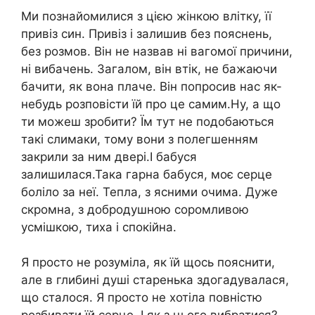
Ми познайомилися з цією жінкою влітку, її
привіз син. Привіз і залишив без пояснень,
без розмов. Він не назвав ні вагомої причини,
ні вибачень. Загалом, він втік, не бажаючи
бачити, як вона плаче. Він попросив нас як-
небудь розповісти їй про це самим.Ну, а що
ти можеш зробити? Їм тут не подобаються
такі слимаки, тому вони з полегшенням
закрили за ним двері.І бабуся
залишилася.Така гарна бабуся, моє серце
боліло за неї. Тепла, з ясними очима. Дуже
скромна, з добродушною соромливою
усмішкою, тиха і спокійна.
Я просто не розуміла, як їй щось пояснити,
але в глибині душі старенька здогадувалася,
що сталося. Я просто не хотіла повністю