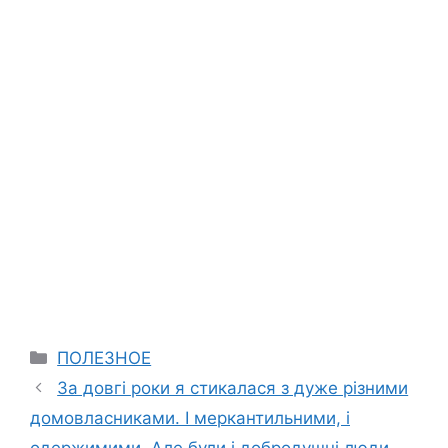
Categories
ПОЛЕЗНОЕ
За довгі роки я стикалася з дуже різними
домовласниками. І меркантильними, і
одержимими. Але були і добродушні люди,