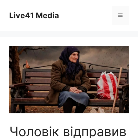
Skip
to
Live41 Media
Menu
content
Чоловік відправив