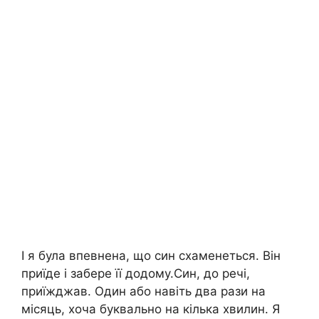
І я була впевнена, що син схаменеться. Він
приїде і забере її додому.Син, до речі,
приїжджав. Один або навіть два рази на
місяць, хоча буквально на кілька хвилин. Я