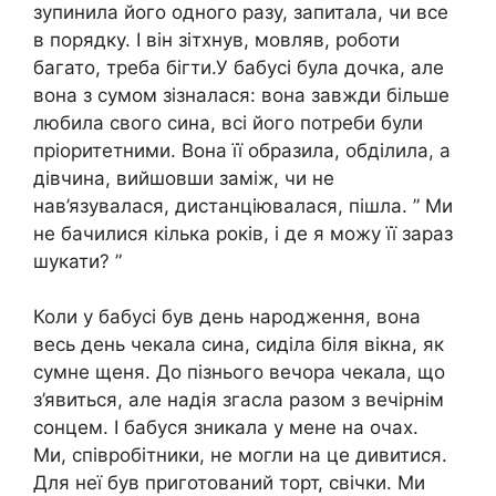
зупинила його одного разу, запитала, чи все
в порядку. І він зітхнув, мовляв, роботи
багато, треба бігти.У бабусі була дочка, але
вона з сумом зізналася: вона завжди більше
любила свого сина, всі його потреби були
пріоритетними. Вона її образила, обділила, а
дівчина, вийшовши заміж, чи не
нав’язувалася, дистанціювалася, пішла. ” Ми
не бачилися кілька років, і де я можу її зараз
шукати? ”
Коли у бабусі був день народження, вона
весь день чекала сина, сиділа біля вікна, як
сумне щеня. До пізнього вечора чекала, що
з’явиться, але надія згасла разом з вечірнім
сонцем. І бабуся зникала у мене на очах.
Ми, співробітники, не могли на це дивитися.
Для неї був приготований торт, свічки. Ми