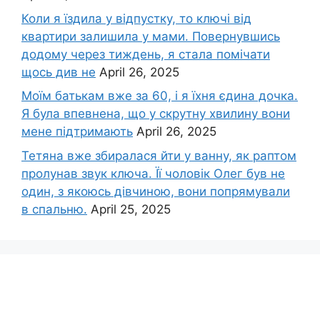
Коли я їздила у відпустку, то ключі від
квартири залишила у мами. Повернувшись
додому через тиждень, я стала помічати
щось див не
April 26, 2025
Моїм батькам вже за 60, і я їхня єдина дочка.
Я була впевнена, що у скрутну хвилину вони
мене підтримають
April 26, 2025
Тетяна вже збиралася йти у ванну, як раптом
пролунав звук ключа. Її чоловік Олег був не
один, з якоюсь дівчиною, вони попрямували
в спальню.
April 25, 2025